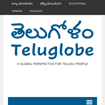
అన్నా, ఇది అమెరికా!
తమ్మీ, ఇది ఇండియా!
EDUCATIONAL
OPINION
PODCASTS
A GLOBAL PERSPECTIVE FOR TELUGU PEOPLE