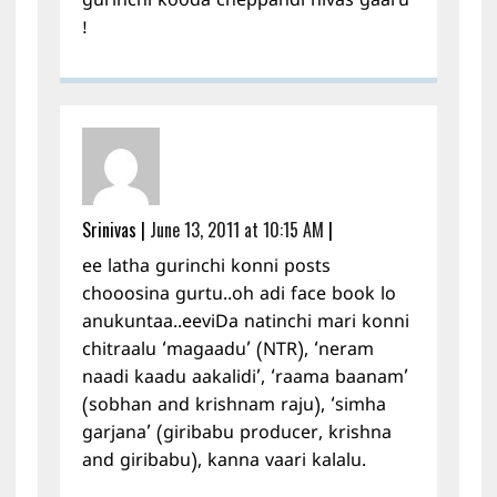
gurinchi kooda cheppandi nivas gaaru
!
Srinivas
|
June 13, 2011 at 10:15 AM
|
ee latha gurinchi konni posts
chooosina gurtu..oh adi face book lo
anukuntaa..eeviDa natinchi mari konni
chitraalu ‘magaadu’ (NTR), ‘neram
naadi kaadu aakalidi’, ‘raama baanam’
(sobhan and krishnam raju), ‘simha
garjana’ (giribabu producer, krishna
and giribabu), kanna vaari kalalu.