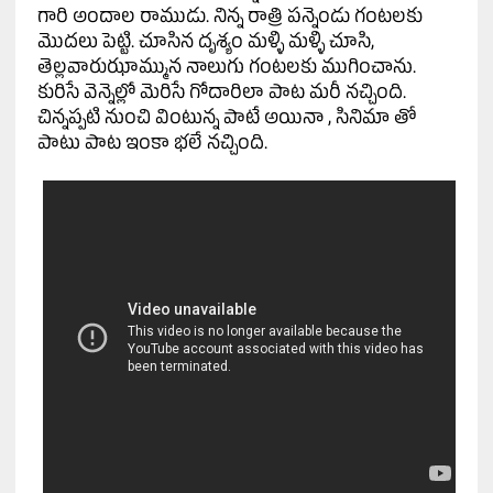
గారి అందాల రాముడు. నిన్న రాత్రి పన్నెండు గంటలకు
మొదలు పెట్టి. చూసిన దృశ్యం మళ్ళి మళ్ళి చూసి,
తెల్లవారుఝామ్మున నాలుగు గంటలకు ముగించాను.
కురిసే వెన్నెల్లో మెరిసే గోదారిలా పాట మరీ నచ్చింది.
చిన్నప్పటి నుంచి వింటున్న పాటే అయినా , సినిమా తో
పాటు పాట ఇంకా భలే నచ్చింది.