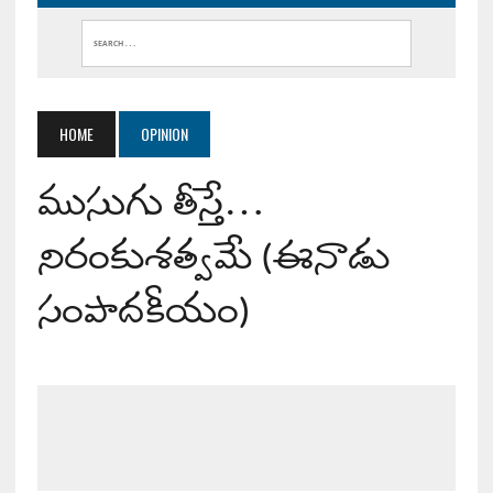
HOME
OPINION
ముసుగు తీస్తే…
నిరంకుశత్వమే (ఈనాడు
సంపాదకీయం)