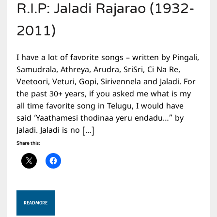
R.I.P: Jaladi Rajarao (1932-
2011)
I have a lot of favorite songs – written by Pingali,
Samudrala, Athreya, Arudra, SriSri, Ci Na Re,
Veetoori, Veturi, Gopi, Sirivennela and Jaladi. For
the past 30+ years, if you asked me what is my
all time favorite song in Telugu, I would have
said ‘Yaathamesi thodinaa yeru endadu…” by
Jaladi. Jaladi is no […]
Share this:
READ MORE