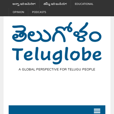
అన్నా, ఇది అమెరికా!
తమ్మీ, ఇది ఇండియా!
EDUCATIONAL
OPINION
PODCASTS
A GLOBAL PERSPECTIVE FOR TELUGU PEOPLE