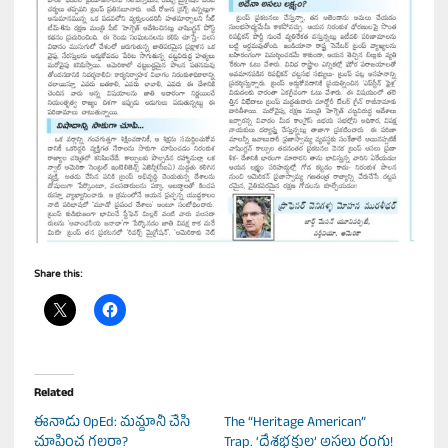
Share this:
Related
ఈనాడు OpEd: మమ్దానీ చేసి
The “Heritage American”
చూపించ గలరా?
Trap. ‘దేశభక్తుల’ అసలు రంగు!