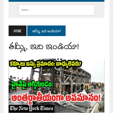
HOME
తమ్మీ, ఇది ఇండియా!
తమ్మీ, ఇది ఇండియా!