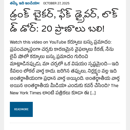
తమ్మీ, ఇది ఇండియా!
OCTOBER 27, 2025
డ్రంక్ బైకర్, ఫేక్ డ్రైవర్, లాక్
డ్ డోర్: 20 ప్రాణాలు బలి!
Watch this video on YouTube కర్నూలు బస్సు ప్రమాదం:
ప్రపంచవ్యాప్తంగా చర్చకు కారణమైన వైఫల్యాలు కిరణ్, నేను
లైవ్ షోలో కర్నూలు బస్సు ప్రమాదం గురించి
మాట్లాడినప్పుడు, మా చర్చలో ఒక విషయం స్పష్టమైంది—ఇది
కేవలం లోకల్ వార్త కాదు. జరిగిన తప్పులు, నిర్లక్ష్యం వల్ల ఇది
అంతర్జాతీయంగా ప్రధాన వార్త అయ్యింది. అంతర్జాతీయ వార్త
అయిన అంతర్జాతీయ మీడియా ఎందుకు కవర్ చేసింది? The
New York Times లాంటి పత్రికలు కూడా ఈ […]
READ MORE