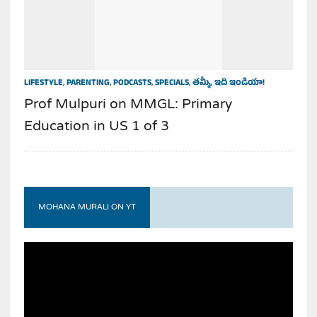
LIFESTYLE
,
PARENTING
,
PODCASTS
,
SPECIALS
,
తమ్మీ, ఇది ఇండియా!
Prof Mulpuri on MMGL: Primary
Education in US 1 of 3
MOHANA MURALI ON YT