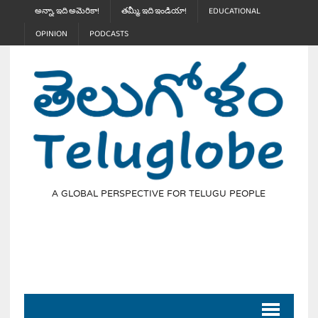
అన్నా, ఇది అమెరికా!
తమ్మీ, ఇది ఇండియా!
EDUCATIONAL
OPINION
PODCASTS
A GLOBAL PERSPECTIVE FOR TELUGU PEOPLE