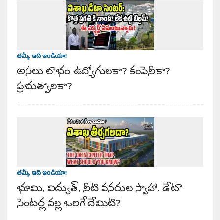
తమ్మీ, ఇది ఇండియా!
అసలు లాభం ఉద్యోగులకా? కంపెనీకా?
ప్రభుత్వానికా?
తమ్మీ, ఇది ఇండియా!
భూమి, విద్యుత్, నీటి వనరుల స్వాహా. డేటా
సెంటర్ల వల్ల ఒరిగేదేమిటి?