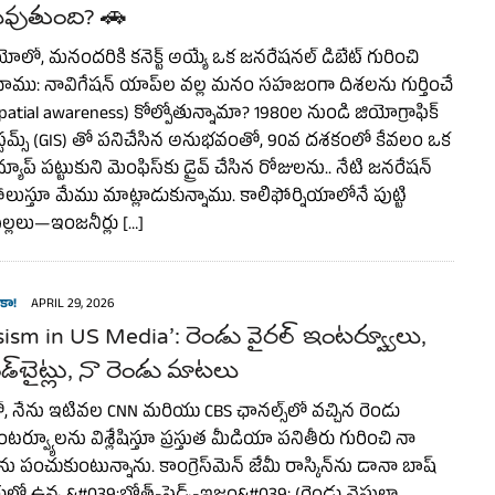
ఏమవుతుంది? 🚗
ియోలో, మనందరికీ కనెక్ట్ అయ్యే ఒక జనరేషనల్ డిబేట్ గురించి
చాము: నావిగేషన్ యాప్‌ల వల్ల మనం సహజంగా దిశలను గుర్తించే
 (spatial awareness) కోల్పోతున్నామా? 1980ల నుండి జియోగ్రాఫిక్
సిస్టమ్స్ (GIS) తో పనిచేసిన అనుభవంతో, 90వ దశకంలో కేవలం ఒక
్యాప్ పట్టుకుని మెంఫిస్‌కు డ్రైవ్ చేసిన రోజులను.. నేటి జనరేషన్
ుస్తూ మేము మాట్లాడుకున్నాము. కాలిఫోర్నియాలోనే పుట్టి
ిల్లలు—ఇంజనీర్లు […]
కా!
APRIL 29, 2026
ism in US Media’: రెండు వైరల్ ఇంటర్వ్యూలు,
డ్‌బైట్లు, నా రెండు మాటలు
 నేను ఇటీవల CNN మరియు CBS ఛానల్స్‌లో వచ్చిన రెండు
ర్వ్యూలను విశ్లేషిస్తూ ప్రస్తుత మీడియా పనితీరు గురించి నా
 పంచుకుంటున్నాను. కాంగ్రెస్‌మెన్ జేమీ రాస్కిన్‌ను డానా బాష్