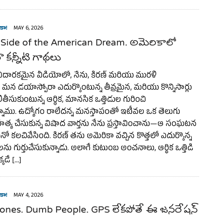
కా!
MAY 6, 2026
 Side of the American Dream. అమెరికాలో
 కన్నీటి గాథలు
ారకమైన వీడియోలో, నేను, కిరణ్ మరియు మురళీ
 మన డయాస్పోరా ఎదుర్కొంటున్న తీవ్రమైన, మరియు కొన్నిసార్లు
ితీసుకుంటున్న ఆర్థిక, మానసిక ఒత్తిడుల గురించి
్నాము. ఉద్యోగం రాలేదన్న మనస్తాపంతో ఇటీవల ఒక తెలుగు
త్మహత్య చేసుకున్న విషాద వార్తను నేను ప్రస్తావించాను—ఆ సంఘటన
ో కలచివేసింది. కిరణ్ తను అమెరికా వచ్చిన కొత్తలో ఎదుర్కొన్న
ు గుర్తుచేసుకున్నాడు. అలాగే కుటుంబ అంచనాలు, ఆర్థిక ఒత్తిడి
్కడే […]
కా!
MAY 4, 2026
ones. Dumb People. GPS లేకపోతే ఈ జనరేషన్