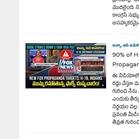
ప్రాంతాల్లో 
మొదలైంది. న
కాంగ్రెస్ సభ
అసహ్యకరమైన 
అన్నా, ఇది అమెరి
90% of H
Propagand
ఈ వీడియోలో, 
రద్దు చేస్తూ మ
గురించి నేను
ఎందుకు తీర్పు
నిర్ణయం వల్ల
స్రవంతి మీడి
తీవ్రత గురించ