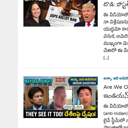
దాడి: పోస్
ఈ వీడియోలో,
నా విశ్లేషణ
యుద్ధమో కాదు.
వెనుక, అమెరి
ముఖ్యంగా మెయ
చేశారో ఈ వీడ
[…]
అన్నా, ఇది అమెరి
Are We Ov
ఇండియన్ క
ఈ వీడియోలో, న
(anti-Indian
లైవ్ స్ట్రీమ్