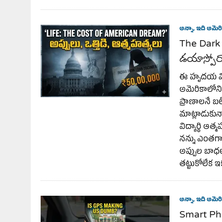
అన్నా, ఇది అమెరి
The Dark
డయాస్పోరా
ఈ హృదయ విద
అమెరికాలోని
ప్రాణాలనే బల
మాట్లాడుకున
విద్యార్థి ఆ
నన్ను ఎంతగాన
అప్పుల బాధలన
తట్టుకోలేక ఇక
అన్నా, ఇది అమెరి
Smart Ph