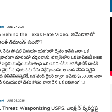
EN.) మగతనం లేని నాయకులు: అమెరికాకు పట్టిన ఖర్మ!
కా!
JUNE 27, 2026
h Behind the Texas Hate Video. అమెరికాలో
ి ఇంత డిమాండ్ ఉందా?
, నేను సోషల్ మీడియా యుగంలో ద్వేషం అనేది ఎలా ఒక
పారంగా మారిందో చర్చించాను. టెక్సాస్‌లోని ఒక హెచ్‌ఈబీ (HEB)
ర్‌లో ఇద్దరు ముస్లిం మహిళలపై ఒక ఆవిడ చేసిన జెనోఫోబిక్ దాడికి
ైరల్ సంఘటనను నేను విశ్లేషించాను. ఆ దాడి చేసిన వ్యక్తిని
ి తీసివేసినప్పటికీ, ఒక ఫండ్ రైజర్ ద్వారా ఆమెకు $250,000 ఎలా
దే సమయంలో దేశం కోసం పోరాడిన ఒక వికలాంగ […]
కా!
JUNE 26, 2026
Threat: Weaponizing USPS. ఎలక్షన్ వ్యవస్థపై