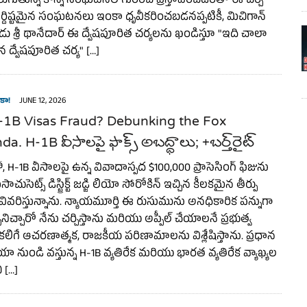
జరుగుతున్న కొన్ని సంఘటనల గురించి ప్రస్తావించడంతో ఈ చర్చ
ిర్దిష్టమైన సంఘటనలు ఇంకా ధృవీకరించబడనప్పటికీ, మిచిగాన్
్యుడు శ్రీ థానేదార్ ఈ ద్వేషపూరిత చర్యలను ఖండిస్తూ "ఇది చాలా
ద్వేషపూరిత చర్య" […]
కా!
JUNE 12, 2026
-1B Visas Fraud? Debunking the Fox
a. H-1B వీసాలపై ఫాక్స్ అబద్ధాలు; +బర్త్‌రైట్
H-1B వీసాలపై ఉన్న వివాదాస్పద $100,000 ప్రాసెసింగ్ ఫీజును
సాచుసెట్స్ డిస్ట్రిక్ట్ జడ్జి లియో సోరోకిన్ ఇచ్చిన కీలకమైన తీర్పు
 వివరిస్తున్నాను. న్యాయమూర్తి ఈ రుసుమును అనధికారిక పన్నుగా
నిచ్చారో నేను చర్చిస్తాను మరియు అప్పీల్ చేయాలనే ప్రభుత్వ
 కలిగే ఆచరణాత్మక, రాజకీయ పరిణామాలను విశ్లేషిస్తాను. ప్రధాన
యా నుండి వస్తున్న H-1B వ్యతిరేక మరియు భారత వ్యతిరేక వ్యాఖ్యల
ి […]