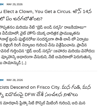
కా!
MAY 29, 2026
Elect a Clown, You Get a Circus. జూన్ 14న
్ లో ఏం జరగబోతోంది?
గొప్పతనం మరియు నేటి "బ్రెడ్ అండ్ సర్కస్" రాజకీయాలు**
 వీడియోలో, వైట్ హౌస్ యొక్క చారిత్రక ప్రాముఖ్యతను
 డొనాల్డ్ ట్రంప్ పుట్టినరోజు సందర్భంగా సౌత్ లాన్ లో ఏర్పాటు
ైన రెజ్లింగ్ రింగ్ నిర్మాణం గురించి నేను విశ్లేషించాను. ప్రాచీన
వెనల్ గుర్తించిన "బ్రెడ్ అండ్ సర్కస్" (ఆహారం మరియు వినోదం)
్యూహాన్ని ఆధారంగా చేసుకుని, నేటి అమెరికాలో పెరుగుతున్న
 సామాన్యుడి […]
కా!
MAY 28, 2026
ists Descend on Frisco City. మన గుడి, మన
రిస్కో వివాదంపై DFW దేశీ సంచలన నిజాలు
 మారథాన్ ఫ్రిస్కో సిటీ కౌన్సిల్ మీటింగ్ గురించి, అది మన