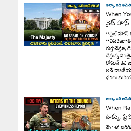
అన్నా, ఇది అమెరి
When You 
వైట్ హౌస
**వైట్ హౌస్ 
**వివరణ:**ఈ
గుర్తుచేస్తూ,
చేస్తున్న వింత
రోమన్ కవి జు
అనే రాజకీయ వ
ధరలు మరియు
అన్నా, ఇది అమెరి
When Rac
హక్కు: ఫ్
మే 19న జరిగిన