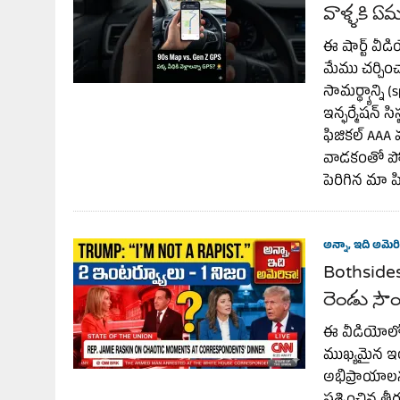
వాళ్ళకి 
ఈ షార్ట్ వీడ
మేము చర్చిం
సామర్థ్యాన్ని
ఇన్ఫర్మేషన్ 
ఫిజికల్ AAA మ
వాడకంతో పోల
పెరిగిన మా ప
అన్నా, ఇది అమెరి
Bothsides
రెండు సౌం
ఈ వీడియోలో,
ముఖ్యమైన ఇంట
అభిప్రాయాలను