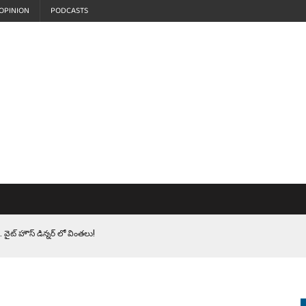
OPINION
PODCASTS
 వైట్ హౌస్ డిన్నర్ లో వింతలు!
LEN HEROES. సైనికులకు ట్రంప్ చేసిన ఘోర అవమానం!
EPROMPTER BET. సముద్రంలో ట్రంప్ టోల్ బూత్
S.. ఒక మాగా ‘మేధావి’ అజ్ఞానం