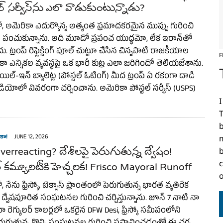
టల్ సర్వీస్‌ను ఎలా వాడుకుంటున్నాడు?
 అమెరికా ఎదుర్కొన్న అత్యంత ప్రమాదకరమైన ముప్పు గురించి
ను పంచుకున్నాను. అది మూడో ప్రపంచ యుద్ధమో, లేక ఇరాన్‌తో
 ట్రంప్ రిఫ్లెక్టింగ్ పూల్ చుట్టూ చేసిన చిన్నపాటి రాజకీయాల
F
కా ఎన్నికల వ్యవస్థపై ఒక భారీ కుట్ర ఎలా జరిగిందో తెలియజేశాను.
ిల్-ఇన్ బ్యాలెట్ల (పోస్టల్ ఓటింగ్) మీద ట్రంప్ ఏ రకంగా దాడి
ియోలో వివరంగా చర్చించాను. అమెరికా పోస్టల్ సర్వీస్ (USPS)
I
b
కా!
JUNE 12, 2026
erreacting? దేశీలపై పెరుగుతున్న ద్వేషం!
మ్యూనిటీకి హెచ్చరిక! Frisco Mayoral Runoff
c
ేను ఫ్రిస్కో, టెక్సాస్ ప్రాంతంలో పెరుగుతున్న భారత వ్యతిరేక
) ద్వేషపూరిత సంఘటనల గురించి చర్చిస్తున్నాను. జూన్ 7 నాటి నా
‌లో నా రెగ్యులర్ కాలర్లలో ఒకరైన DFW Desi, ఫ్రిస్కో సమీపంలోని