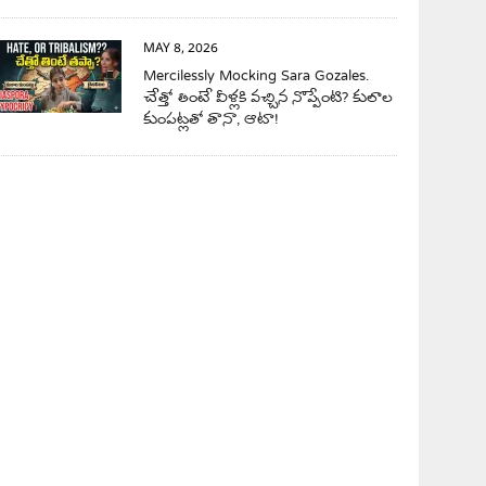
MAY 8, 2026
Mercilessly Mocking Sara Gozales.
చేత్తో తింటే వీళ్లకి వచ్చిన నొప్పేంటి? కులాల
కుంపట్లతో తానా, ఆటా!