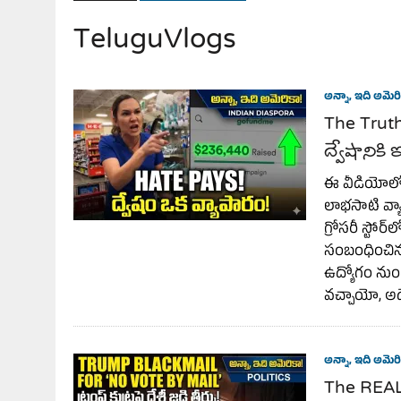
TeluguVlogs
JULY 28, 2026
|
THE BROKEN MEN LEADING AMERICA. (MANY HORRIBLE M
అన్నా, ఇది అమెరి
The Trut
ద్వేషానిక
ఈ వీడియోలో
లాభసాటి వ్యా
గ్రోసరీ స్టో
సంబంధించిన వ
ఉద్యోగం నుండ
వచ్చాయో, అ
అన్నా, ఇది అమెరి
The REAL 