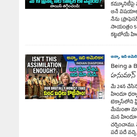
కమ్యూనిటీప
అనే విషయాల గ
నేను (ప్రొఫె
సాయంత్రం 5 
కట్టబోయే హ
అన్నా, ఇది అమెరి
Being a B
హనుమాన్ ట
మే 24న చేసిన
హిందూ ధర్మాన
టెక్సాస్‌లోన
మేమంతా మాట్ల
మన హిందూ ఆచ
చర్చించాము. మా
పదే పదే వచ్