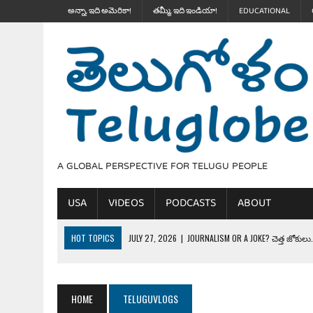
అన్నా, ఇది అమెరికా!
తమ్మీ, ఇది ఇండియా!
EDUCATIONAL
A GLOBAL PERSPECTIVE FOR TELUGU PEOPLE
USA
VIDEOS
PODCASTS
ABOUT
HOT TOPICS
JULY 27, 2026
|
JOURNALISM OR A JOKE? చెత్త జోకులు..
JULY 27, 2026
|
THE ULTIMATE DISRESPECT: HOW TRUMP ERASED 4 FAL
JULY 24, 2026
|
TRUMP’S WILD TOLL BOOTH SCHEME & THE $100K TEL
HOME
TELUGUVLOGS
JULY 20, 2026
|
THE REALITY OF COSTCO, WALMART IN GLOBAL MARKET