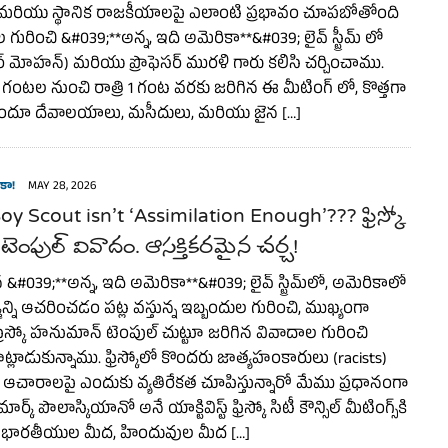
ై మరియు స్థానిక రాజకీయాలపై ఎలాంటి ప్రభావం చూపబోతోంది
ురించి &#039;**అన్న, ఇది అమెరికా**&#039; లైవ్ స్ట్రీమ్ లో
సర్ మోహన్) మరియు ప్రొఫెసర్ మురళి గారు కలిసి చర్చించాము.
గంటల నుంచి రాత్రి 1 గంట వరకు జరిగిన ఈ మీటింగ్ లో, కొత్తగా
ిందూ దేవాలయాలు, మసీదులు, మరియు జైన […]
కా!
MAY 28, 2026
oy Scout isn’t ‘Assimilation Enough’??? ఫ్రిస్కో
ెంపుల్ వివాదం. ఆసక్తికరమైన చర్చ!
 &#039;**అన్న, ఇది అమెరికా**&#039; లైవ్ స్ట్రీమ్‌లో, అమెరికాలో
్ని ఆచరించడం పట్ల వస్తున్న ఇబ్బందుల గురించి, ముఖ్యంగా
ి ఫ్రిస్కో హనుమాన్ టెంపుల్ చుట్టూ జరిగిన వివాదాల గురించి
ాడుకున్నాము. ఫ్రిస్కోలో కొందరు జాత్యహంకారులు (racists)
ారాలపై ఎందుకు వ్యతిరేకత చూపిస్తున్నారో మేము ప్రధానంగా
ర్క్ పొలాస్కియానో అనే యాక్టివిస్ట్ ఫ్రిస్కో సిటీ కౌన్సిల్ మీటింగ్స్‌కి
చి భారతీయుల మీద, హిందువుల మీద […]