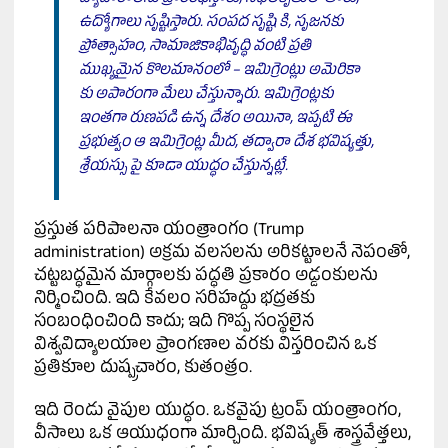
ఉద్యోగాలు సృష్టిస్తారు. సంపద సృష్టి కి, సృజనకు
ప్రోత్సాహం, సామాజికాభివృద్ధి వంటి ప్రతి
ముఖ్యమైన కొలమానంలో – ఇమిగ్రెంట్లు అమెరికా
కు అపారంగా మేలు చేస్తున్నారు. ఇమిగ్రెంట్లకు
ఇంతగా రుణపడి ఉన్న దేశం అయినా, ఇప్పటి ఈ
ప్రభుత్వం ఆ ఇమిగ్రెంట్ల మీద, తద్వారా దేశ భవిష్యత్తు,
శ్రేయస్సు పై కూడా యుద్ధం చేస్తున్నట్లే.
ప్రస్తుత పరిపాలనా యంత్రాంగం (Trump
administration) అక్రమ వలసలను అరికట్టాలనే నెపంతో,
చట్టబద్ధమైన మార్గాలకు పద్ధతి ప్రకారం అడ్డంకులను
నిర్మించింది. ఇది కేవలం సరిహద్దు భద్రతకు
సంబంధించింది కాదు; ఇది గొప్ప సంస్థలైన
విశ్వవిద్యాలయాల ప్రాంగణాల వరకు విస్తరించిన ఒక
ప్రతికూల దుష్ప్రచారం, కుతంత్రం.
ఇది రెండు వైపుల యుద్ధం. ఒకవైపు ట్రంప్ యంత్రాంగం,
వీసాలు ఒక ఆయుధంగా మార్చింది. భవిష్యత్ శాస్త్రవేత్తలు,