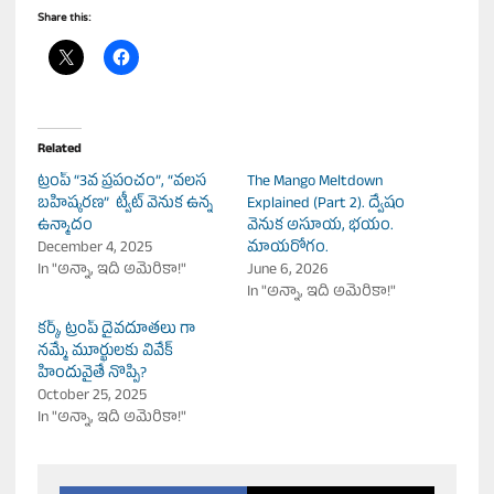
Share this:
Related
ట్రంప్ “3వ ప్రపంచం”, “వలస
The Mango Meltdown
బహిష్కరణ” ట్వీట్ వెనుక ఉన్న
Explained (Part 2). ద్వేషం
ఉన్మాదం
వెనుక అసూయ, భయం.
December 4, 2025
మాయరోగం.
In "అన్నా, ఇది అమెరికా!"
June 6, 2026
In "అన్నా, ఇది అమెరికా!"
కర్క్, ట్రంప్ దైవదూతలు గా
నమ్మే మూర్ఖులకు వివేక్
హిందువైతే నొప్పి?
October 25, 2025
In "అన్నా, ఇది అమెరికా!"