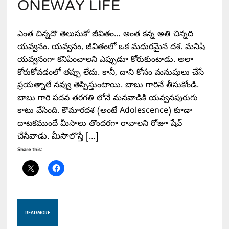
ONEWAY LIFE
ఎంత చిన్నదొ తెలుసుకో జీవితం… అంత కన్న అతి చిన్నది
యవ్వనం. యవ్వనం, జీవితంలో ఒక మధురమైన దశ. మనిషి
యవ్వనంగా కనిపించాలని ఎప్పుడూ కోరుకుంటాడు. అలా
కోరుకోవడంలో తప్పు లేదు. కానీ, దాని కోసం మనుషులు చేసే
ప్రయత్నాలే నవ్వు తెప్పిస్తుంటాయి. బాబు గారినే తీసుకోండి.
బాబు గారి పదవ తరగతి లోనే మనవాడికి యవ్వనపురుగు
కాటు వేసింది. కౌమారదశ (అంటే Adolescence) కూడా
దాటకముందే మీసాలు తొందరగా రావాలని రోజూ షేవ్
చేసేవాడు. మీసాలొస్తే […]
Share this:
READ MORE