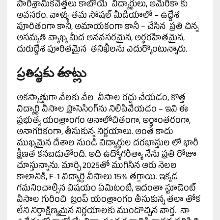
పారిశ్రామికవేత్తలు కాబోయే విద్యార్థులు, అమెరికా కు
అవసరం. వాళ్ళు తమ సోషల్ మీడియాలో – ఉద్దేశ
పూరితంగా కానీ, అమాయకంగా కానీ – చేసిన ప్రతి చిన్న
అసమ్మతి వ్యాఖ్య మీద అనవసరమైన, అర్థరహితమైన,
దురుద్దేశ పూరితమైన తనిఖీలను ఎదుర్కొంటున్నారు.
ప్రతిష్ఠకు తూట్లు
అకస్మాత్తుగా వేలకు వేల వీసాల రద్దు చేయడం, కొత్త
విద్యార్థి వీసాల ప్రాసెసింగ్‌ను నిలిపివేయడం – ఇవి ఈ
ప్రభుత్వ యంత్రాంగం అనాలోచితంగా, అర్ధాంతరంగా,
అనాగరికంగా, తీసుకున్న నిర్ణయాలు. అంతే కాదు
ముఖ్యమైన దేశాల నుండి విద్యార్థుల దరఖాస్తుల లో భారీ
క్షీణత కనబడుతోంది. అది ఉద్యోగరీత్యా నేను ప్రతి రోజూ
చూస్తున్నాను. మార్చి 2025తో ముగిసిన ఆరు నెలల
కాలానికి, F-1 విద్యార్థి వీసాలు 15% తగ్గాయి. ఇక్కడ
గమనించాల్సిన విషయం ఏమిటంటే, ఇదంతా స్టూడెంట్
వీసాల గురించి ట్రంప్ యంత్రాంగం తీసుకున్న తలా తోక
లేని నిర్దాక్షిణ్యమైన నిర్ణయాలకు ముందొచ్చిన వార్త. నా