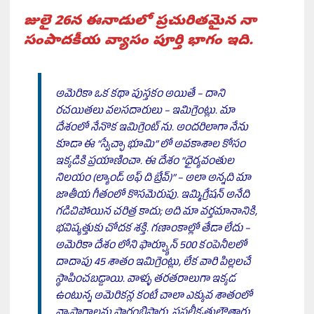
జులై 26
న
ఈనాడులో ప్రచురితమైన నా
సంపాదకీయ వ్యాసం పూర్తి భాగం ఇది.
అమెరికా ఒక కథా పుస్తకం అయితే – దాని
రచయితలు వలసదారులు – ఇమిగ్రెంట్లు. మా
దేశంలో నేనొక ఇమిగ్రెంట్ ను. అందరిలాగా నేను
కూడా ఈ “స్వేచ్ఛా భూమి” లో అవకాశాల కోసం
ఇక్కడికి ప్రయాణించా. ఈ దేశం “ధైర్యవంతుల
నిలయం (ల్యాండ్ అఫ్ ది బ్రేవ్)” – అలా అన్నది మా
జాతీయ గీతంలో కొసమెరుపు. ఇమ్మిగ్రేషన్ అనేది
గడిచిపోయిన చరిత్ర కాదు; అది మా వర్తమానానికి,
భవిష్యత్తుకు చోదక శక్తి. గణాంకాల్లో తేడా లేదు –
అమెరికా దేశం లోని ఫార్చ్యూన్ 500 కంపెనీలలో
దాదాపు 45 శాతం ఇమిగ్రెంట్లు, లేక వారి పిల్లలచే
స్థాపించబడ్డాయి. వాళ్ళు తరతరాలుగా ఇక్కడ
ఉంటున్న అమెరికన్ల కంటే చాలా ఎక్కువ శాతంలో
వ్యాపారాలను ప్రారంభిస్తారు, సఫలీకృతులౌతారు,