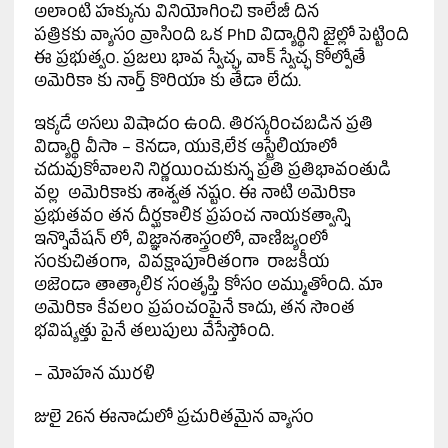
అలాంటి హక్కును వినియోగించి కాలేజీ దిన
పత్రికకు వ్యాసం వ్రాసింది ఒక PhD విద్యార్థిని జైల్లో పెట్టింది
ఈ ప్రభుత్వం. ప్రజలు భావ స్వేచ్ఛ, వాక్ స్వేచ్ఛ కోల్పోతే
అమెరికా కు నార్త్ కొరియా కు తేడా లేదు.
ఇక్కడే అసలు విషాదం ఉంది. తిరస్కరించబడిన ప్రతి
విద్యార్థి వీసా – కెనడా, యుకె,లేక ఆస్ట్రేలియాలో
చదువుకోవాలని నిర్ణయించుకున్న ప్రతి ప్రతిభావంతుడి
వల్ల అమెరికాకు శాశ్వత నష్టం. ఈ నాటి అమెరికా
ప్రభుతవం తన దీర్ఘకాలిక ప్రపంచ నాయకత్వాన్ని
ఇన్నొవేషన్ లో, విజ్ఞానశాస్త్రంలో, వాణిజ్యంలో
సంకుచితంగా, వివక్షాపూరితంగా రాజకీయ
అజెండా తాత్కాలిక సంతృప్తి కోసం అమ్ముతోంది. మా
అమెరికా కేవలం ప్రపంచంపైనే కాదు, తన సొంత
భవిష్యత్తు పైనే తలుపులు వేసేస్తోంది.
– మోహన మురళి
జులై 26న ఈనాడులో ప్రచురితమైన వ్యాసం