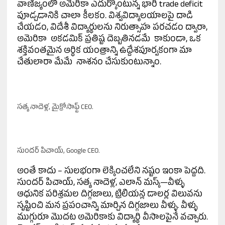
వాణిజ్యంలో అమెరికా ఎదుర్కొంటున్న భారీ trade deficit
పూడ్చడానికి చాలా కీలకం. విశ్వవిద్యాలయాలపై దాడి
చేయడం, విదేశీ విద్యార్థులను నిరుత్సాహ పరచడం ద్వారా,
అమెరికా అకడమిక్ ప్రతిష్ట దెబ్బతినడమే కాకుండా, ఒక
శక్తివంతమైన ఆర్థిక యంత్రాన్ని ఉద్దేశపూర్వకంగా మా
చేతులారా మేమే నాశనం చేసుకుంటున్నాం.
సత్య నాదెళ్ల, మైక్రోసాఫ్ట్ CEO.
సుందర్ పిచాయ్, Google CEO.
అంతే కాదు – సులభంగా లెక్కించలేని నష్టం ఇంకా పెద్దది.
సుందర్ పిచాయ్, సత్య నాదెళ్ల, ఎలాన్ మస్క్—వీళ్ళు
ఆధునిక పరిశ్రమల దిగ్గజాలు, ట్రిలియన్ల డాలర్ల విలువను
సృష్టించి మన ప్రపంచాన్ని మార్చిన దిగ్గజాలు వీళ్ళు. వీళ్ళు
ముగ్గురూ మొదట అమెరికాకు విద్యార్థి వీసాలపైనే వచ్చారు.