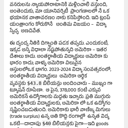
వనరులను న్యాయపోరాటానికి మళ్లించాలి వస్తుంది,
అంతెందుకు, మా యూనివర్సిటీ ప్రాంగణాలలో నే ఒక
భయానక వాతావరణం నాకు కనిపిస్తోంది. ఇది ట్రంప్
యంత్రాంగం కోరుకొనే అంతిమ విజయం – విద్యా
స్వేచ్ఛ అణచివేత.
ఈ ద్వంద్వ నీతికి దిగ్భ్రాంతి పడక తప్పదు. ఎందుకంటే,
ఇక్కడ అన్ని విధాలా నష్టపోతున్నది అమెరికా – ఇతర
దేశాలు కాదు. అంతర్జాతీయ విద్యార్థులు అమెరికా కు
భారం కాదు; వాళ్ళు అమెరికా విలువైన
ఆస్తులలోఒక భాగం. 2023-2024 విద్యా సంవత్సరంలో,
అంతర్జాతీయ విద్యార్థులు అమెరికా ఆర్థిక
$43.8
వ్యవస్థకు
బిలియన్లు అందించారు – ముఖ్యం గా
ట్యూషన్ రూపేణా. ఆ పైన, 378,000 కంటే ఎక్కువ
అమెరికన్ ఉద్యోగాలకు మద్దతు ఇచ్చారు. ప్రతి ముగ్గురు
అంతర్జాతీయ విద్యార్థులకు, అమెరికా లో ఒక ఉద్యోగం
సృష్టించబడుతుంది. అమెరికాకు భారీ వాణిజ్య మిగులు
(trade surplus) ఉన్న అతి కొద్ది రంగాల్లో ఉన్నత విద్య
$40
ఒకటి—దాదాపు
బిలియన్లకు పైగా—ఇది goods