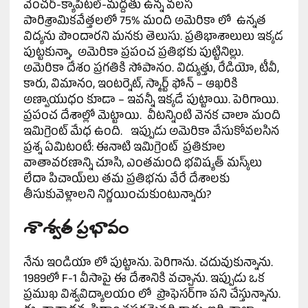
వెంచర్-క్యాపిటల్-మద్దతు ఉన్న వలస
పారిశ్రామికవేత్తలలో 75% మంది అమెరికా లో ఉన్నత
విద్యను పొందారని మనకు తెలుసు. ప్రతిభాశాలులు ఇక్కడ
పుట్టకున్నా, అమెరికా ప్రపంచ ప్రతిభకు పుట్టినిల్లు.
అమెరికా దేశం ప్రగతికి సోపానం. విద్యుత్తు, రేడియో, టీవీ,
కారు, విమానం, ఇంటర్నెట్, స్మార్ట్ ఫోన్ – ఆఖరికి
అణ్వాయుధం కూడా – ఇవన్నీ ఇక్కడే పుట్టాయి. పెరిగాయి.
ప్రపంచ దేశాల్లో మెట్టాయి. వీటన్నింటి వెనక చాలా మంది
ఇమిగ్రెంట్ మేధ ఉంది. ఇప్పుడు అమెరికా వేసుకోవలసిన
ప్రశ్న ఏమిటంటే: ఈనాటి ఇమిగ్రెంట్ ప్రతికూల
వాతావరణాన్ని చూసి, ఎంతమంది భవిష్యత్ మస్క్‌లు
లేదా పిచాయ్‌లు తమ ప్రతిభను వేరే దేశాలకు
తీసుకువెళ్లాలని నిర్ణయించుకుంటున్నారు?
శాశ్వత ప్రభావం
నేను ఇండియా లో పుట్టాను. పెరిగాను. చదువుకున్నాను.
1989లో F-1 వీసాపై ఈ దేశానికి వచ్చాను. ఇప్పుడు ఒక
ప్రముఖ విశ్వవిద్యాలయం లో ప్రొఫెసర్‌గా పని చేస్తున్నాను.