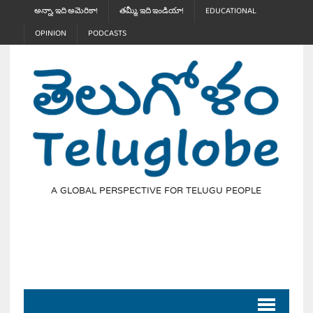
అన్నా, ఇది అమెరికా!
తమ్మీ, ఇది ఇండియా!
EDUCATIONAL
OPINION
PODCASTS
A GLOBAL PERSPECTIVE FOR TELUGU PEOPLE