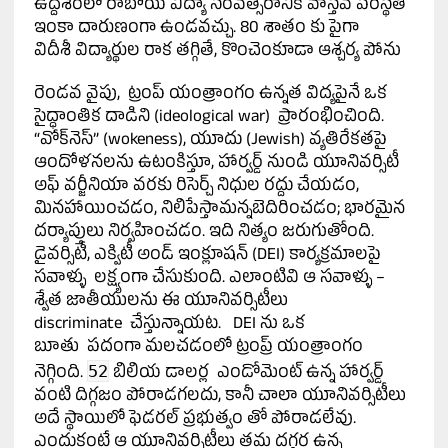
ఉద్దేశంలో రాబోయే విద్యా సంవత్సరానికి వాస్తవ పరిస్థితి
ఇంకా దారుణంగా ఉండవచ్చు. 80 శాతం కు పైగా
విదీశీ విద్యార్థుల రాక తగ్గితే, కొంచెంకూడా ఆశ్చర్య పోను
రెండవ వైపు, ట్రంప్ యంత్రాంగం ఉన్నత విద్యపైనే ఒక
సైద్ధాంతిక దాడిని (ideological war) ప్రారంభించింది.
“వోక్‌నెస్” (wokeness), యూదు (Jewish) వ్యతిరేకతపై
ఆందోళనలను ఉటంకిస్తూ, హార్వర్డ్ నుండి యూనివర్సిటీ
అఫ్ వర్జీనియా వరకు రిసెర్చ్ నిధుల రద్దు చేయడం,
మినహాయించడం, నిలిపేస్తామన్నబెదిరించడం; భారమైన
దర్యాప్తులు నిర్వహించడం. ఇది నిత్యం జరుగుతోంది.
డైవర్సిటీ, ఎక్విటీ అండ్ ఇంక్లూషన్ (DEI) కార్యక్రమాలపై
సవాళ్ళు లక్ష్యంగా చేసుకుంది. ఎలాంటివి ఆ సవాళ్ళు –
శ్వేత జాతీయులను ఈ యూనివర్సిటీలు
discriminate చేస్తున్నాయట. DEI ను ఒక
బూతు పదంగా మలచడంలో ట్రంప్ర్ యంత్రాంగం
52
నెగ్గింది.
బిలియ డాలర్ల ఎండోమెంట్ ఉన్న హార్వర్డ్
వంటి దిగ్గజం పోరాడగలదు, కానీ చాలా యూనివర్సిటీలు
అదే స్థాయిలో ఫెడరల్ ప్రభుత్వం తో పోరాడలేవు.
ఎందుకంటే ఆ యూనివర్సిటీలు తమ దగ్గర ఉన్న