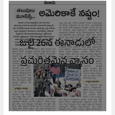
జులై 26న ఈనాడులో
ప్రచురితమైన వ్యాసం