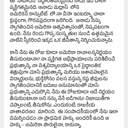
ఈ నావాదన సిద్ధాంతపరమైనది కాదు; ఇది చాలా
వ్యక్తిగతమైనది. ఆనాడు మద్రాస్ లోని
అమెరికన్ కాన్సులేట్ లో నా వీసా ఇంటర్వ్యూ చాలా
క్లుప్తంగా, గౌరవప్రదంగా జరిగింది. ఆనాడు నన్ను
స్వాగతించిన అమెరికా ఆత్మవిశ్వాసంతో, నిష్కపటంగా
ఉంది. నేను రెండు గొప్ప సంస్కృతుల నుండి ఉత్తమమైన
వాటిని స్వీకరించి ఇక్కడ ఒక జీవితాన్ని నిర్మించుకున్నాను.
కానీ నేను ఈ రోజు కూడా అమెరికా రావాలన్ననిర్ణయం
తీసుకుంటానా? నా వ్యక్తిగత అభిప్రాయాలను పరిశీలించే
ప్రభుత్వాన్ని, నా విశ్వవిద్యాలయాన్ని ఒక సైద్ధాంతిక
శత్రువుగా చూసే ప్రభుత్వాన్ని, మరియు ఆశావహులైన
విద్యార్థులను, భుక్తికోసం వలస వస్తున్న కష్ట జీవులను
స్వాగతించడానికి బదులు అనుమానంతో చూసే
ప్రభుత్వాన్ని ఎదుర్కొని, నేను ఈ రోజుకూడా అదే నిర్ణయం
తీసుకుంటానా అని నన్ను నేనే అడిగాను! నిజాయితీగా
చెప్పాలంటే, తీసుకోను. ఎందుకంటే, రాజకీయ
వాతావరణం మారింది. ఈ సంపాదకీయంలో నేను ఇలా
విమర్శించడం నా ప్రాధమిక హక్కు. అందరికీ ఉంది ఆ
హక్కు – అమెరికా పౌరులైనా, కాకున్నా,