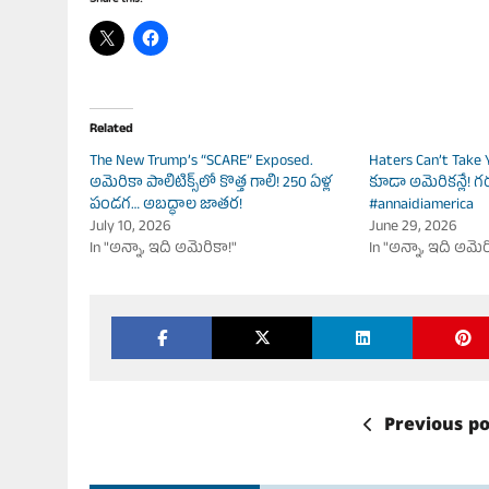
Related
The New Trump’s “SCARE” Exposed.
Haters Can’t Take 
అమెరికా పాలిటిక్స్‌లో కొత్త గాలి! 250 ఏళ్ల
కూడా అమెరికన్లే! గ
పండగ… అబద్ధాల జాతర!
#annaidiamerica
July 10, 2026
June 29, 2026
In "అన్నా, ఇది అమెరికా!"
In "అన్నా, ఇది అమెర
Previous po