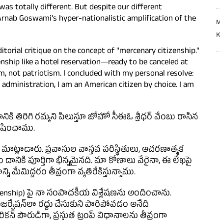
was totally different. But despite our different
rnab Goswami’s hyper-nationalistic amplification of the
M
K
ditorial critique on the concept of "mercenary citizenship."
enship like a hotel reservation—ready to be canceled at
m, not patriotism. I concluded with my personal resolve:
administration, I am an American citizen by choice. I am
కి తిరిగి రమ్మని పిలుస్తూ జోహో సీఈఓ శ్రీధర్ వేంబు రాసిన
లేషించాము.
్లాడారు. ప్రవాసుల వాస్తవ పరిస్థితులు, ఆచరణాత్మక
ానికి పూర్తిగా భిన్నమైనది. మా కోణాలు వేరైనా, ఈ లేఖపై
ి మేమిద్దరం తీవ్రంగా వ్యతిరేకిస్తున్నాము.
enship) పై నా సంపాదకీయ విశ్లేషణను అందించాను.
ిజర్వేషన్‌లా రద్దు చేసుకుని పారిపోవడం అనేది
న్ పౌరుడిగా, ప్రస్తుత ట్రంప్ విధానాలను తీవ్రంగా