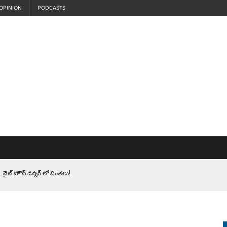
OPINION
PODCASTS
 వైట్ హౌస్ డిన్నర్ లో వింతలు!
LEN HEROES. సైనికులకు ట్రంప్ చేసిన ఘోర అవమానం!
EPROMPTER BET. సముద్రంలో ట్రంప్ టోల్ బూత్
S.. ఒక మాగా ‘మేధావి’ అజ్ఞానం