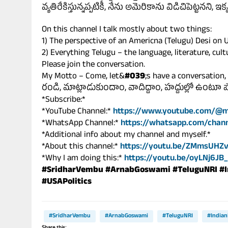
వ్యతిరేకిస్తున్నప్పటికీ, నేను అమెరికాను విడిచిపెట్టనన
On this channel I talk mostly about two things:
1) The perspective of an Americna (Telugu) Desi on U
2) Everything Telugu – the language, literature, cult
Please join the conversation.
My Motto – Come, let&
#039
;s have a conversation,
రండి, మాట్లాడుకుందాం, వాదిద్దాం, హద్దుల్లో ఉంటూ 
*Subscribe:*
*YouTube Channel:*
https://www.youtube.com/@m
*WhatsApp Channel:*
https://whatsapp.com/cha
*Additional info about my channel and myself.*
*About this channel:*
https://youtu.be/ZMmsUHZ
*Why I am doing this:*
https://youtu.be/oyLNj6JB_
#SridharVembu
#ArnabGoswami
#TeluguNRI
#I
#USAPolitics
#SridharVembu
#ArnabGoswami
#TeluguNRI
#Indian
Share this: