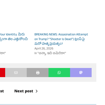
Your Identity. మీరు
BREAKING NEWS: Assasination Attempt
ర్వంగా తల ఎత్తుకోండి!
on Trump? “Shooter is Dead”) ట్రంప్ పై
మరో హత్య ప్రయత్నం?
April 26, 2026
ికా!"
In "అన్నా, ఇది అమెరికా!"
st
Next post