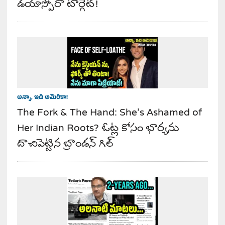
డయాస్పోరా టార్గెట్!
అన్నా, ఇది అమెరికా!
The Fork & The Hand: She’s Ashamed of
Her Indian Roots? ఓట్ల కోసం భార్యను
దాచిపెట్టిన బ్రాండన్ గిల్