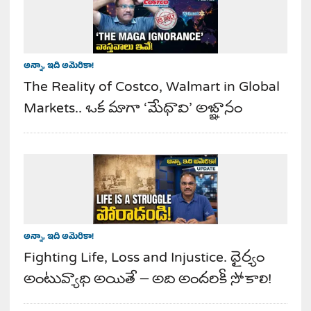
అన్నా, ఇది అమెరికా!
The Reality of Costco, Walmart in Global
Markets.. ఒక మాగా ‘మేధావి’ అజ్ఞానం
అన్నా, ఇది అమెరికా!
Fighting Life, Loss and Injustice. ధైర్యం
అంటువ్యాధి అయితే – అది అందరికీ సోకాలి!