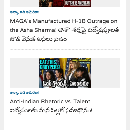
అన్నా, ఇది అమెరికా!
MAGA’s Manufactured H-1B Outrage on
the Asha Sharma! ఆశా శర్మపై విద్వేషపూరిత
దాడి వెనుక అసలు నిజం
అన్నా, ఇది అమెరికా!
Anti-Indian Rhetoric vs. Talent.
విద్వేషులకు మన పిల్లలే సమాధానం!