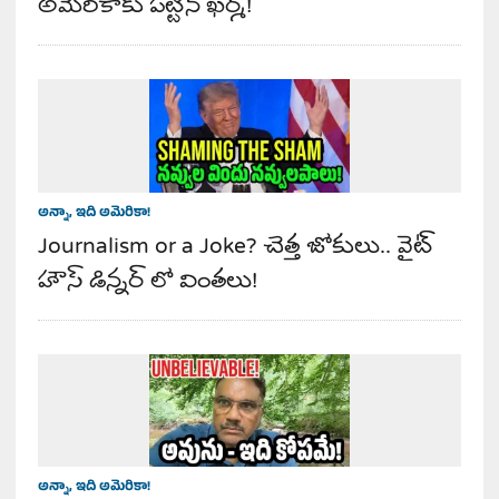
అమెరికాకు పట్టిన ఖర్మ!
అన్నా, ఇది అమెరికా!
Journalism or a Joke? చెత్త జోకులు.. వైట్
హౌస్ డిన్నర్ లో వింతలు!
అన్నా, ఇది అమెరికా!