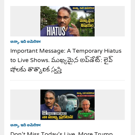
అన్నా, ఇది అమెరికా!
Important Message: A Temporary Hiatus
to Live Shows. ముఖ్యమైన అప్‌డేట్: లైవ్
షోలకు తాత్కాలిక స్వస్తి
అన్నా, ఇది అమెరికా!
Don’t Miss Today’s Live. More Trump