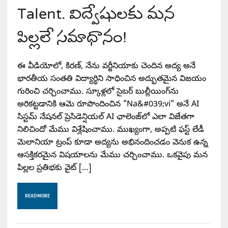
Talent. విద్వేషులకు మన
పిల్లలే సమాధానం!
ఈ వీడియోలో, కిరణ్, నేను వర్జీనియాకు చెందిన అద్య అనే
భారతీయ సంతతి విద్యార్థిని సాధించిన అద్భుతమైన విజయం
గురించి చర్చించాము. స్కూళ్లలో సైబర్ బుల్లీయింగ్‌ను
అరికట్టడానికి ఆమె రూపొందించిన "Na&#039;vi" అనే AI
సిస్టమ్ నేషనల్ ప్రెసిడెన్షియల్ AI ఛాలెంజ్‌లో ఎలా విజేతగా
నిలిచిందో మేము విశ్లేషించాము. ముఖ్యంగా, అప్పటి ఫస్ట్ లేడీ
మెలానియా ట్రంప్ కూడా అద్యను అభినందించడం వెనుక ఉన్న
ఆసక్తికరమైన విషయాలను మేము చర్చించాము. ఒకవైపు మన
పిల్లల ప్రతిభకు వైట్ […]
READ MORE