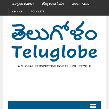
అన్నా, ఇది అమెరికా!
తమ్మీ, ఇది ఇండియా!
EDUCATIONAL
OPINION
PODCASTS
A GLOBAL PERSPECTIVE FOR TELUGU PEOPLE