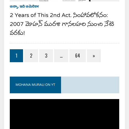
అన్నా, ఇది అమెరికా!
2 Years of This 2nd Act. సింహావలోకనం:
2007 మోహన్ మురళి గానలహరి నుంచి నేటి
వరకు!
1
2
3
…
64
»
MOHANA MURALI ON YT