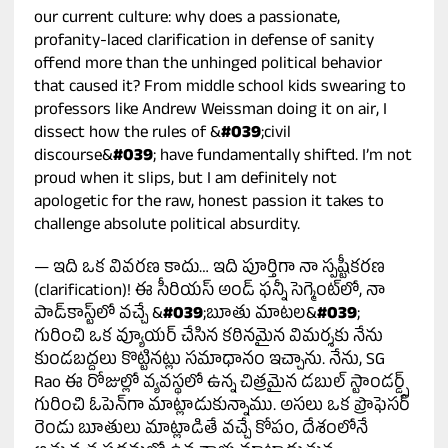
our current culture: why does a passionate,
profanity-laced clarification in defense of sanity
offend more than the unhinged political behavior
that caused it? From middle school kids swearing to
professors like Andrew Weissman doing it on air, I
dissect how the rules of &
#039
;civil
discourse&
#039
; have fundamentally shifted. I’m not
proud when it slips, but I am definitely not
apologetic for the raw, honest passion it takes to
challenge absolute political absurdity.
— ఇది ఒక వివరణ కాదు… ఇది పూర్తిగా నా స్పష్టీకరణ
(clarification)! ఈ సీరియస్ అండ్ ఫన్నీ సెగ్మెంట్‌లో, నా
పాడ్‌కాస్ట్‌లో వచ్చే &
#039
;బూతు మాటల&
#039
;
గురించి ఒక వ్యూయర్ చేసిన కఠినమైన విమర్శకు నేను
కుండబద్దలు కొట్టినట్లు సమాధానం ఇచ్చాను. నేను, SG
Rao ఈ రోజుల్లో వ్యవస్థలో ఉన్న చిత్రమైన డబుల్ స్టాండర్డ్స్
గురించి ఓపెన్‌గా మాట్లాడుకున్నాము. అసలు ఒక ప్రొఫెసర్
రెండు బూతులు మాట్లాడితే వచ్చే కోపం, దేశంలోనే