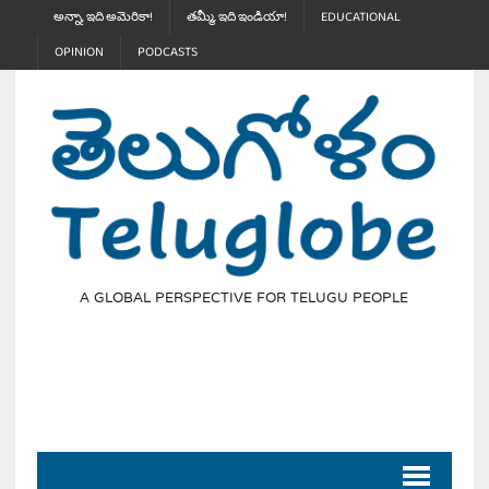
అన్నా, ఇది అమెరికా!
తమ్మీ, ఇది ఇండియా!
EDUCATIONAL
OPINION
PODCASTS
A GLOBAL PERSPECTIVE FOR TELUGU PEOPLE