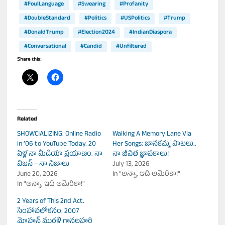
#FoulLanguage
#Swearing
#Profanity
#DoubleStandard
#Politics
#USPolitics
#Trump
#DonaldTrump
#Election2024
#IndianDiaspora
#Conversational
#Candid
#Unfiltered
Share this:
Related
SHOWCIALIZING: Online Radio
Walking A Memory Lane Via
in ’06 to YouTube Today. 20
Her Songs: జానకమ్మ పాటలు..
ఏళ్ల నా మీడియా ప్రయాణం. నా
నా జీవిత జ్ఞాపకాలు!
విజన్ – నా నిజాలు
July 13, 2026
June 20, 2026
In "అన్నా, ఇది అమెరికా!"
In "అన్నా, ఇది అమెరికా!"
2 Years of This 2nd Act.
సింహావలోకనం: 2007
మోహన్ మురళి గానలహరి