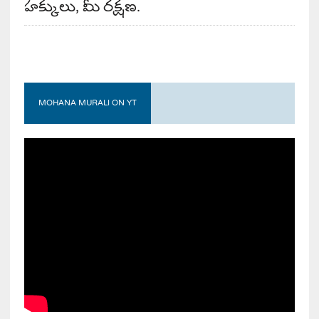
హక్కులు, మీ రక్షణ.
MOHANA MURALI ON YT