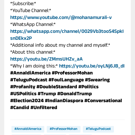
*Subscribe:*
*YouTube Channel:*
https://www.youtube.com/@mohanamurali-v
*WhatsApp Channel:*
https://whatsapp.com/channel/0029Vb3tooS4SpkI
snDEkx2P
*Additional info about my channel and myself.*
*About this channel:*
https://youtu.be/ZMmsUHZv_aA
*Why I am doing this:*
https://youtu.be/oyLNj6JB_dI
#AnnaldiAmerica
#ProfessorMohan
#TeluguPodcast
#FoulLanguage
#Swearing
#Profanity
#DoubleStandard
#Politics
#USPolitics
#Trump
#DonaldTrump
#Election2024
#IndianDiaspora
#Conversational
#Candid
#Unfiltered
#AnnaldiAmerica
#ProfessorMohan
#TeluguPodcast