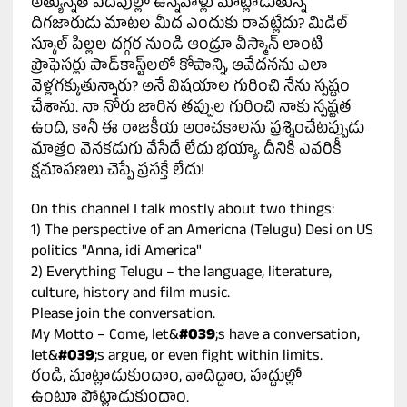
అత్యున్నత పదవుల్లో ఉన్నవాళ్లు మాట్లాడుతున్న
దిగజారుడు మాటల మీద ఎందుకు రావట్లేదు? మిడిల్
స్కూల్ పిల్లల దగ్గర నుండి ఆండ్రూ వీస్మాన్ లాంటి
ప్రొఫెసర్లు పాడ్‌కాస్ట్‌లలో కోపాన్ని, ఆవేదనను ఎలా
వెళ్లగక్కుతున్నారు? అనే విషయాల గురించి నేను స్పష్టం
చేశాను. నా నోరు జారిన తప్పుల గురించి నాకు స్పష్టత
ఉంది, కానీ ఈ రాజకీయ అరాచకాలను ప్రశ్నించేటప్పుడు
మాత్రం వెనకడుగు వేసేదే లేదు భయ్యా. దీనికి ఎవరికీ
క్షమాపణలు చెప్పే ప్రసక్తే లేదు!
On this channel I talk mostly about two things:
1) The perspective of an Americna (Telugu) Desi on US
politics "Anna, idi America"
2) Everything Telugu – the language, literature,
culture, history and film music.
Please join the conversation.
My Motto – Come, let&
#039
;s have a conversation,
let&
#039
;s argue, or even fight within limits.
రండి, మాట్లాడుకుందాం, వాదిద్దాం, హద్దుల్లో
ఉంటూ పోట్లాడుకుందాం.