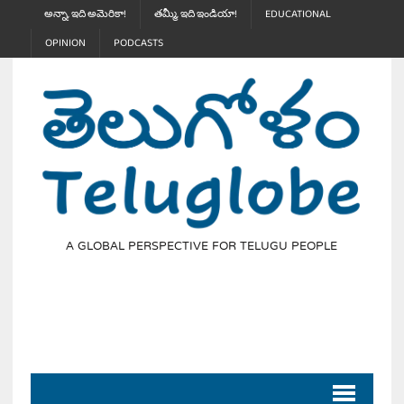
అన్నా, ఇది అమెరికా!
తమ్మీ, ఇది ఇండియా!
EDUCATIONAL
OPINION
PODCASTS
A GLOBAL PERSPECTIVE FOR TELUGU PEOPLE