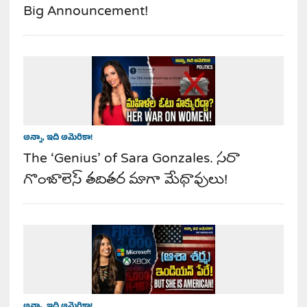
Big Announcement!
అన్నా, ఇది అమెరికా!
The ‘Genius’ of Sara Gonzales. సరా
గొంజాలెస్ తదితర మాగా మేధావులు!
అన్నా, ఇది అమెరికా!