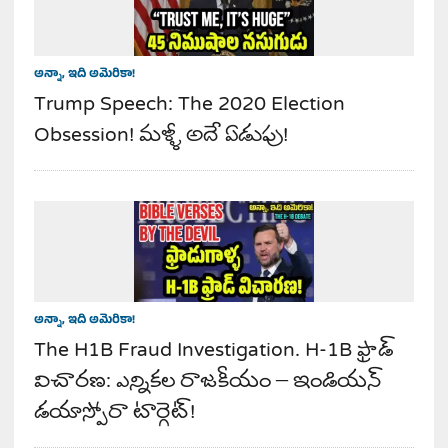
అన్నా, ఇది అమెరికా!
Trump Speech: The 2020 Election
Obsession! మళ్ళీ అదే ఏడుపు!
అన్నా, ఇది అమెరికా!
The H1B Fraud Investigation. H-1B ఫ్రాడ్
విచారణ: ఎన్నికల రాజకీయం – ఇండియన్
డయాస్పోరా టార్గెట్!