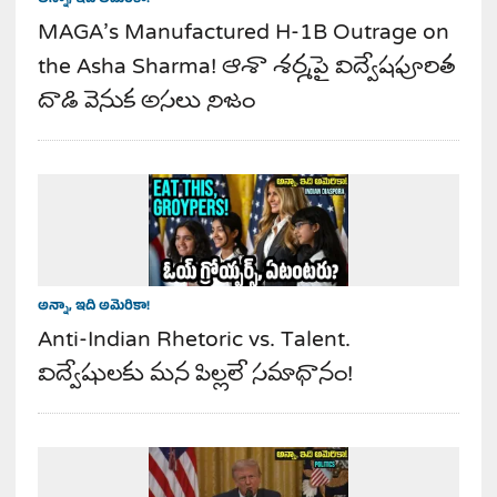
MAGA’s Manufactured H-1B Outrage on
the Asha Sharma! ఆశా శర్మపై విద్వేషపూరిత
దాడి వెనుక అసలు నిజం
అన్నా, ఇది అమెరికా!
Anti-Indian Rhetoric vs. Talent.
విద్వేషులకు మన పిల్లలే సమాధానం!