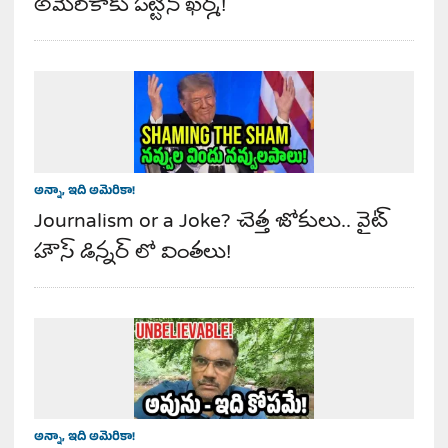
అమెరికాకు పట్టిన ఖర్మ!
అన్నా, ఇది అమెరికా!
Journalism or a Joke? చెత్త జోకులు.. వైట్
హౌస్ డిన్నర్ లో వింతలు!
అన్నా, ఇది అమెరికా!