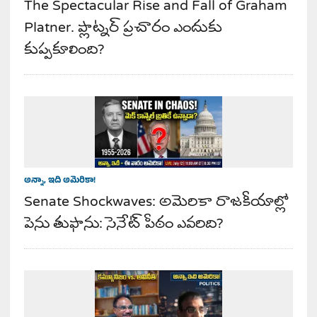
The Spectacular Rise and Fall of Graham
Platner. ప్లాట్నర్ ప్రచారం ఎందుకు
కుప్పకూలింది?
అన్నా, ఇది అమెరికా!
Senate Shockwaves: అమెరికా రాజకీయాల్లో
పెను తుఫాను: సెనేట్ పీఠం ఎవరిది?