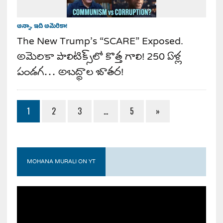
అన్నా, ఇది అమెరికా!
The New Trump’s “SCARE” Exposed.
అమెరికా పాలిటిక్స్‌లో కొత్త గాలి! 250 ఏళ్ల
పండగ… అబద్ధాల జాతర!
1
2
3
…
5
»
MOHANA MURALI ON YT