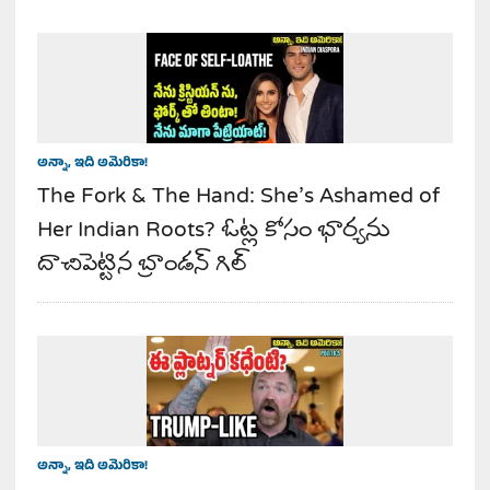
అన్నా, ఇది అమెరికా!
The Fork & The Hand: She’s Ashamed of
Her Indian Roots? ఓట్ల కోసం భార్యను
దాచిపెట్టిన బ్రాండన్ గిల్
అన్నా, ఇది అమెరికా!