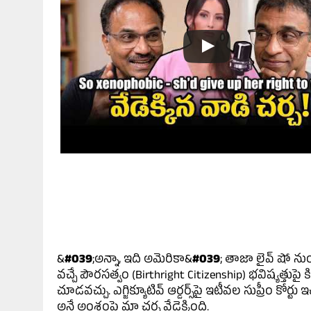
&
#039
;అన్నా, ఇది అమెరికా&
#039
; తాజా లైవ్ షో ను
వచ్చే పౌరసత్వం (Birthright Citizenship) భవిష్యత్త
చూడవచ్చు. ఎగ్జిక్యూటివ్ ఆర్డర్స్‌పై ఇటీవల సుప్రీం కోర
అనే అంశంపై మా చర్చ వేడెక్కింది.