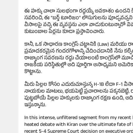
ఈ హక్కు చాలా సులభంగా రద్దయ్యే అవకాశం ఉందని 
సవరించి, ఈ "బర్త్ టూరిజం" లొసుగులను పూడ్చవచ్చన
వీసాలపై వచ్చి ఈ వ్యవస్థను ఎలా వాడుకుంటున్నారో వివరి
కుటుంబాల పేర్లను కూడా ప్రస్తావించారు.
కానీ, ఒక సాధారణ కాంగ్రెస్ చట్టానికి (Law) మరియు 
ప్రమాదకరమైన గందరగోళాన్ని చేదించడానికి నేను కల్పించ
రాజ్యాంగ సవరణను రద్దు చేయాలంటే కాంగ్రెస్‌లో మూడి
రాజకీయ పరిస్థితుల్లో అది పూర్తిగా అసాధ్యమని అమెర
కొట్టాను.
మీరు పిల్లల కోసం ఎదురుచూస్తున్న H-1B లేదా F-1 వ
నాయకుల మాటలు, భయపెట్టే ప్రచారాలను పక్కనబెట్టి
పుట్టబోయే పిల్లల హక్కులకు రాజ్యాంగ రక్షణ ఉంది, 
ఇస్తున్నాను.
In this intense, unfiltered segment from my recent l
heated debate with Kiran over the ultimate fate of b
recent 5-4 Supreme Court decision on executive ord