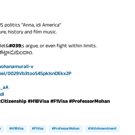
S politics "Anna, idi America"
ure, history and film music.
 let&
#039
;s argue, or even fight within limits.
పోట్లాడుకుందాం.
ohanamurali-v
nnel/0029Vb3tooS4SpkIsnDEkx2P
v_aA
dI
tCitizenship
#H1BVisa
#F1Visa
#ProfessorMohan
p
#H1BVisa
#F1Visa
#ProfessorMohan
#14thAmendment