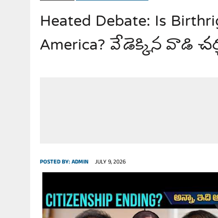
Heated Debate: Is Birthri
JULY 28, 2026
|
THE BROKEN MEN LEADING AMERICA. (MANY HORRIBLE M
America? వేడెక్కిన వాడి చర్
POSTED BY:
ADMIN
JULY 9, 2026