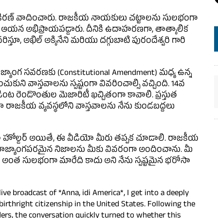
కిరణ్ వాదించారు. రాజకీయ నాయకులు చట్టాలను సులభంగా
ి ఆయన అభిప్రాయపడ్డారు. దీనికి ఉదాహరణగా, తాత్కాలిక
స్తూ, అఖిల్ అక్కినేని మరియు దగ్గుబాటి పురందేశ్వరి గారి
రాజ్యాంగ సవరణకు (Constitutional Amendment) మధ్య ఉన్న
ుకుని వాస్తవాలను స్పష్టంగా వివరించాల్సి వచ్చింది. 14వ
ంట రెండొంతుల మెజారిటీ ఖచ్చితంగా కావాలి. ప్రస్తుత
ికా రాజకీయ వ్యవస్థలోని వాస్తవాలను నేను కుండబద్దలు
ీసా హోల్డర్ అయితే, ఈ వీడియో మీరు తప్పక చూడాలి. రాజకీయ
, రాజ్యాంగపరమైన నిజాలను మీకు వివరంగా అందించాను. మీ
అది అంత సులభంగా మారేది కాదు అని నేను స్పష్టమైన భరోసా
ive broadcast of *Anna, idi America*, I get into a deeply
irthright citizenship in the United States. Following the
ers, the conversation quickly turned to whether this