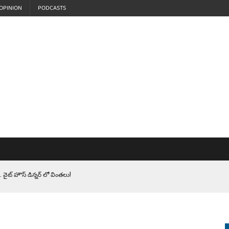
OPINION
PODCASTS
 వైట్ హౌస్ డిన్నర్ లో వింతలు!
LEN HEROES. సైనికులకు ట్రంప్ చేసిన ఘోర అవమానం!
EPROMPTER BET. సముద్రంలో ట్రంప్ టోల్ బూత్
S.. ఒక మాగా ‘మేధావి’ అజ్ఞానం