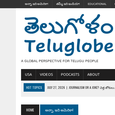
అన్నా, ఇది అమెరికా!
తమ్మీ, ఇది ఇండియా!
EDUCATIONAL
A GLOBAL PERSPECTIVE FOR TELUGU PEOPLE
USA
VIDEOS
PODCASTS
ABOUT
HOT TOPICS
JULY 27, 2026
|
JOURNALISM OR A JOKE? చెత్త జోకులు..
JULY 27, 2026
|
THE ULTIMATE DISRESPECT: HOW TRUMP ERASED 4 FAL
JULY 24, 2026
|
TRUMP’S WILD TOLL BOOTH SCHEME & THE $100K TEL
HOME
అన్నా, ఇది అమెరికా!
JULY 20, 2026
|
THE REALITY OF COSTCO, WALMART IN GLOBAL MARKET