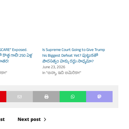
SCARE” Exposed.
Is Supreme Court Going to Give Trump
ో కొత్త గాలి! 250 ఏళ్ల
his Biggest Defeat Yet? పుట్టుకతో
జాతర!
పౌరసత్వం హక్కు రద్దు సాధ్యమా?
June 23, 2026
ికా!"
In "అన్నా, ఇది అమెరికా!"
st
Next post