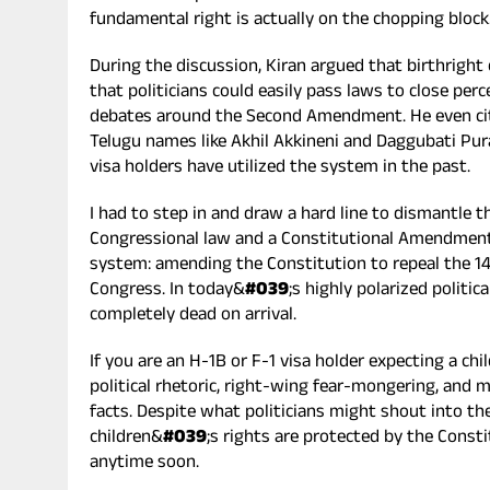
fundamental right is actually on the chopping block
During the discussion, Kiran argued that birthright 
that politicians could easily pass laws to close pe
debates around the Second Amendment. He even cite
Telugu names like Akhil Akkineni and Daggubati Pu
visa holders have utilized the system in the past.
I had to step in and draw a hard line to dismantle
Congressional law and a Constitutional Amendment. I 
system: amending the Constitution to repeal the 1
Congress. In today&
#039
;s highly polarized politic
completely dead on arrival.
If you are an H-1B or F-1 visa holder expecting a ch
political rhetoric, right-wing fear-mongering, and 
facts. Despite what politicians might shout into the
children&
#039
;s rights are protected by the Const
anytime soon.