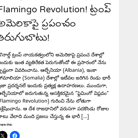
Flamingo Revolution! ట్రంప్
అమెరికాపై ప్రపంచం
తిరుగుబాటు!
ొనాల్డ్ ట్రంప్ నాయకత్వంలోని అమెరికాపై ప్రపంచ దేశాల్లో
ందుకు ఇంత వ్యతిరేకత పెరుగుతోందో ఈ ప్రసారంలో నేను
్పష్టంగా వివరించాను. ఆల్బేనియా (Albania), ఇంకా
ోమాలియా (Somalia) దేశాల్లో ఇటీవల జరిగిన రెండు భారీ
్రజా ప్రదర్శనలే ఇందుకు ప్రత్యక్ష ఉదాహరణలు. ముందుగా,
ల్బేనియాలో జరుగుతున్న ఆసక్తికరమైన "ఫ్లెమింగో విప్లవం"
Flamingo Revolution) గురించి నేను లోతుగా
ిశ్లేషించాను. ఆ దేశ రాజధానిలో వరుసగా పదకొండు రోజుల
ాటు వేలాది మంది ప్రజలు చేస్తున్న ఈ భారీ […]
hare this: