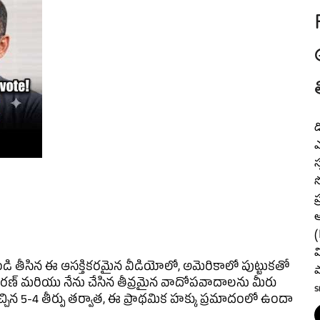
డ
ఎ
స
స
ప
ఆ
(
వ
ండి తీసిన ఈ ఆసక్తికరమైన వీడియోలో, అమెరికాలో పుట్టుకతో
ప
ుపై కిరణ్ మరియు నేను చేసిన తీవ్రమైన వాదోపవాదాలను మీరు
S
్టు ఇచ్చిన 5-4 తీర్పు తర్వాత, ఈ ప్రాథమిక హక్కు ప్రమాదంలో ఉందా