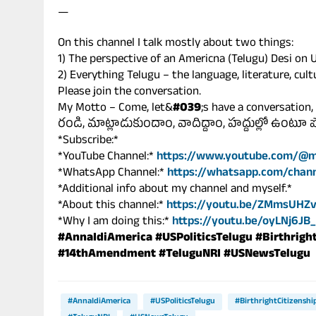
—
On this channel I talk mostly about two things:
1) The perspective of an Americna (Telugu) Desi on U
2) Everything Telugu – the language, literature, cult
Please join the conversation.
My Motto – Come, let&
#039
;s have a conversation,
రండి, మాట్లాడుకుందాం, వాదిద్దాం, హద్దుల్లో ఉంటూ 
*Subscribe:*
*YouTube Channel:*
https://www.youtube.com/@m
*WhatsApp Channel:*
https://whatsapp.com/cha
*Additional info about my channel and myself.*
*About this channel:*
https://youtu.be/ZMmsUHZ
*Why I am doing this:*
https://youtu.be/oyLNj6JB_
#AnnaIdiAmerica
#USPoliticsTelugu
#Birthrigh
#14thAmendment
#TeluguNRI
#USNewsTelugu
#AnnaIdiAmerica
#USPoliticsTelugu
#BirthrightCitizenshi