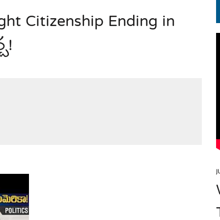
ght Citizenship Ending in
EN.) మగతనం లేని నాయకులు: అమెరికాకు పట్టిన ఖర్మ!
చ!
J