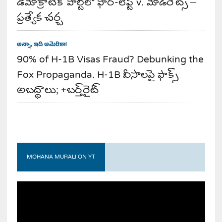
డెమోక్రాటిక్ పార్టీలో ఫార్-లెఫ్ట్ v. మోడరేట్స్ –
ప్రత్యేక చర్చ
అన్నా, ఇది అమెరికా!
90% of H-1B Visas Fraud? Debunking the
Fox Propaganda. H-1B వీసాలపై ఫాక్స్
అబద్ధాలు; +బర్త్‌రైట్
MOHANA MURALI ON YT