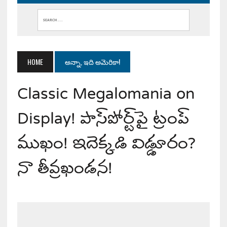
HOME
అన్నా, ఇది అమెరికా!
Classic Megalomania on
Display! పాస్‌పోర్ట్‌పై ట్రంప్
ముఖం! ఇదెక్కడి విడ్డూరం?
నా తీవ్రఖండన!