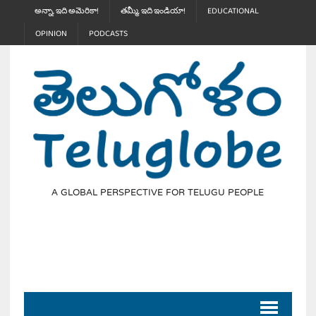
అన్నా, ఇది అమెరికా!
తమ్మీ, ఇది ఇండియా!
EDUCATIONAL
OPINION
PODCASTS
A GLOBAL PERSPECTIVE FOR TELUGU PEOPLE