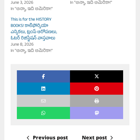
June 3, 2026
In "అన్నా, ఇది అమెరికా!"
In "అన్నా, ఇది అమెరికా!"
This is for the HISTORY
BOOKS! కాలిఫోర్నియా
ఎన్నికలు, ట్రంప్ ఆరోపణలు,
ఓటర్ రిజిస్ట్రేషన్ వాస్తవాలు
June 8, 2026
In "అన్నా, ఇది అమెరికా!"
Previous post
Next post