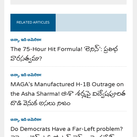
RELATED ARTICLES
అన్నా, ఇది అమెరికా!
The 75-Hour Hit Formula! ‘లెనిన్’: ప్రతిభ
వారసత్వమా?
అన్నా, ఇది అమెరికా!
MAGA’s Manufactured H-1B Outrage on
the Asha Sharma! ఆశా శర్మపై విద్వేషపూరిత
దాడి వెనుక అసలు నిజం
అన్నా, ఇది అమెరికా!
Do Democrats Have a Far-Left problem?