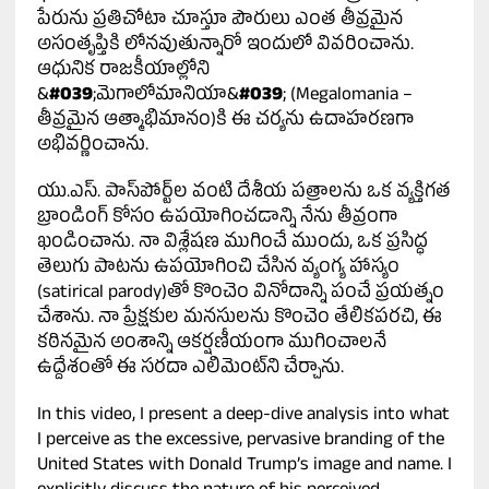
పేరును ప్రతిచోటా చూస్తూ పౌరులు ఎంత తీవ్రమైన
అసంతృప్తికి లోనవుతున్నారో ఇందులో వివరించాను.
ఆధునిక రాజకీయాల్లోని
&
#039
;మెగాలోమానియా&
#039
; (Megalomania –
తీవ్రమైన ఆత్మాభిమానం)కి ఈ చర్యను ఉదాహరణగా
అభివర్ణించాను.
యు.ఎస్. పాస్‌పోర్ట్‌ల వంటి దేశీయ పత్రాలను ఒక వ్యక్తిగత
బ్రాండింగ్‌ కోసం ఉపయోగించడాన్ని నేను తీవ్రంగా
ఖండించాను. నా విశ్లేషణ ముగించే ముందు, ఒక ప్రసిద్ధ
తెలుగు పాటను ఉపయోగించి చేసిన వ్యంగ్య హాస్యం
(satirical parody)తో కొంచెం వినోదాన్ని పంచే ప్రయత్నం
చేశాను. నా ప్రేక్షకుల మనసులను కొంచెం తేలికపరచి, ఈ
కఠినమైన అంశాన్ని ఆకర్షణీయంగా ముగించాలనే
ఉద్దేశంతో ఈ సరదా ఎలిమెంట్‌ని చేర్చాను.
In this video, I present a deep-dive analysis into what
I perceive as the excessive, pervasive branding of the
United States with Donald Trump’s image and name. I