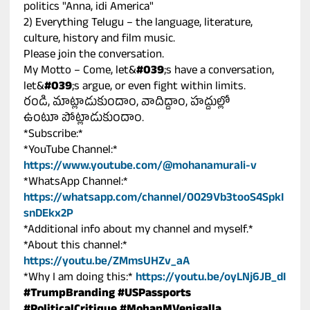
politics "Anna, idi America"
2) Everything Telugu – the language, literature,
culture, history and film music.
Please join the conversation.
My Motto – Come, let&
#039
;s have a conversation,
let&
#039
;s argue, or even fight within limits.
రండి, మాట్లాడుకుందాం, వాదిద్దాం, హద్దుల్లో
ఉంటూ పోట్లాడుకుందాం.
*Subscribe:*
*YouTube Channel:*
https://www.youtube.com/@mohanamurali-v
*WhatsApp Channel:*
https://whatsapp.com/channel/0029Vb3tooS4SpkI
snDEkx2P
*Additional info about my channel and myself.*
*About this channel:*
https://youtu.be/ZMmsUHZv_aA
*Why I am doing this:*
https://youtu.be/oyLNj6JB_dI
#TrumpBranding
#USPassports