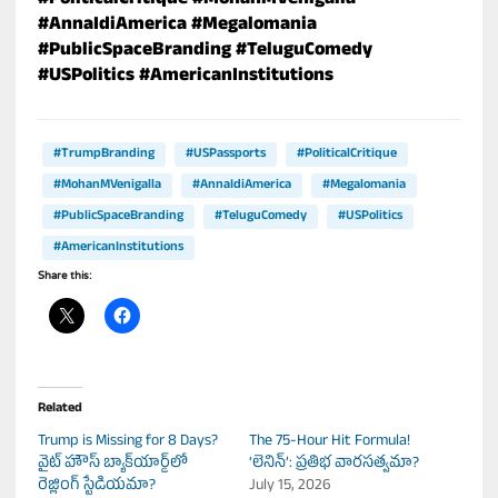
#PoliticalCritique
#MohanMVenigalla
#AnnaIdiAmerica
#Megalomania
#PublicSpaceBranding
#TeluguComedy
#USPolitics
#AmericanInstitutions
#TrumpBranding
#USPassports
#PoliticalCritique
#MohanMVenigalla
#AnnaIdiAmerica
#Megalomania
#PublicSpaceBranding
#TeluguComedy
#USPolitics
#AmericanInstitutions
Share this:
Related
Trump is Missing for 8 Days?
The 75-Hour Hit Formula!
వైట్ హౌస్ బ్యాక్‌యార్డ్‌లో
‘లెనిన్’: ప్రతిభ వారసత్వమా?
రెజ్లింగ్ స్టేడియమా?
July 15, 2026