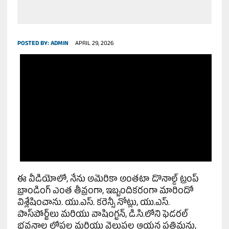
POSTED BY:
ADMIN
APRIL 29, 2026
ఈ వీడియోలో, నేను అమెరికా అంతటా డొనాల్డ్ ట్రంప్
బ్రాండింగ్ ఎంత తీవ్రంగా, ఇబ్బందికరంగా మారిందో
విశ్లేషించాను. యు.ఎస్. కరెన్సీ నోట్లు, యు.ఎస్.
పాస్‌పోర్ట్‌లు మరియు వాషింగ్టన్, డి.సి.లోని ఫెడరల్
భవనాల లోపల మరియు వెలుపల ఆయన ప్రతిమను,