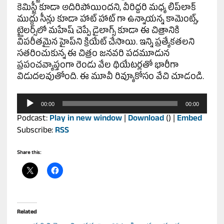
కెమిస్ట్రీ కూడా అదిరిపోయింద‌ని, వీరిద్దరి మ‌ధ్య లిప్‌లాక్
ముద్దు సీన్లు కూడా హాట్ హాట్ గా ఉన్నాయ‌న్న కామెంట్స్‌,
ట్రైల‌ర్స్‌లో మ‌హేష్ చెప్పే డైలాగ్స్ కూడా ఈ చిత్రానికి
విప‌రీత‌మైన హైప్‌ని క్రియేట్ చేసాయి. ఇన్ని ప్రత్యేక‌త‌ల‌ని
స‌త‌రించుకున్న ఈ చిత్రం జ‌న‌వ‌రి పదమూడున
ప్రపంచవ్యాప్తంగా రెండు వేల థియేటర్లతో భారీగా
విడుద‌ల‌వుతోంది. ఈ మూవీ రివ్యూకోసం వేచి చూడండి.
Audio
00:00
00:00
Player
Podcast:
Play in new window
|
Download
() |
Embed
Subscribe:
RSS
Share this:
Related