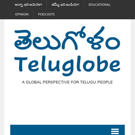
అన్నా, ఇది అమెరికా!
తమ్మీ, ఇది ఇండియా!
EDUCATIONAL
OPINION
PODCASTS
A GLOBAL PERSPECTIVE FOR TELUGU PEOPLE