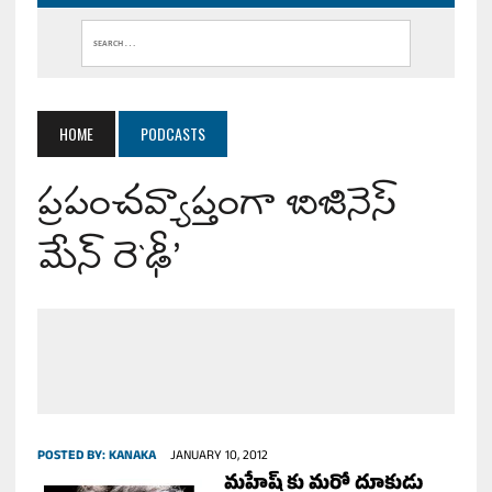
HOME
PODCASTS
ప్రపంచవ్యాప్తంగా బిజినెస్
మేన్ రె`ఢీ’
POSTED BY:
KANAKA
JANUARY 10, 2012
మహేష్ కు మరో దూకుడు