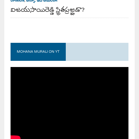
OPINION
,
అన్నా, ఇది అమెరికా!
విజయసాయిరెడ్డి స్థితప్రజ్ఞుడా?
MOHANA MURALI ON YT