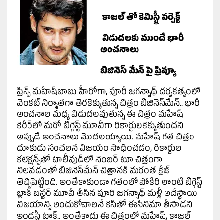
కాజల్ తో కెమిస్ట్రీ పర్పెక్ట్
విడుదలకు ముందే భారీ
అంచనాలు
బిజినెస్ మేన్ పై ప్రివ్యూ
ప్రిన్స్ మ‌హేష్‌బాబు హీరోగా, పూరీ జ‌గ‌న్నాథ్ ద‌ర్శక‌త్వంలో
వెంక‌ట్ నిర్మాత‌గా తెర‌కెక్కుతున్న చిత్రం బిజినెస్‌మేన్‌.. భారీ
అంచ‌నాల మ‌ధ్య విడుద‌ల‌వుతున్న ఈ చిత్రం మహేష్
కెరీర్‌లో మ‌రో బిగ్గెస్ట్ మూవీగా రికార్డులకెక్కుతుంద‌ని
అప్పుడే అంచ‌నాలు మొద‌ల‌య్యాయి. మ‌హేష్ గ‌త చిత్రం
దూకుడు సంచ‌ల‌న విజ‌యం సాధించడం, రికార్డుల
క‌లెక్షన్స్‌తో టాలీవుడ్‌లో నెంబ‌ర్ టూ చిత్రంగా
నిల‌వ‌డంతో బిజినెస్‌మేన్ చిత్రాన‌కి మ‌రంత క్రేజ్
తెచ్చిపెట్టింది. అంతేకాకుండా గ‌తంలో పోకిరి లాంటి బిగ్గెస్ట్
బ్లాక్ బ‌స్టర్ మూవీ తీసిన పూరి జ‌గ‌న్నాథ్ మ‌ళ్లీ అదేస్థాయి
విజ‌యాన్ని అందుకోవాల‌నే క‌సితో ఈసినిమా తీసాడ‌ని
ఇండ‌స్ట్రీ టాక్‌.. అంతేకాదు ఈ చిత్రంలో మ‌హేష్‌, కాజ‌ల్