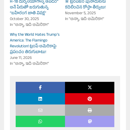
H-1B దుర్వినియోగాన్ని ఆపడం”
🚨 ట్రంపిజం పునాదులను
అనే పేరుతో జరుగుతున్న
కదిలించిన కోస్తా తీర్పులు!
“బహిరంగ జాతి వివక్ష”
November 5, 2025
October 30, 2025
In "అన్నా, ఇది అమెరికా!"
In "అన్నా, ఇది అమెరికా!"
Why the World Hates Trump’s
America: The Flamingo
Revolution! ట్రంప్ అమెరికాపై
ప్రపంచం తిరుగుబాటు!
June 11, 2026
In "అన్నా, ఇది అమెరికా!"