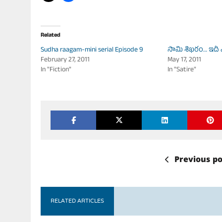
Related
Sudha raagam-mini serial Episode 9
సామి శిఖరం… ఇదీ ఎక్
February 27, 2011
May 17, 2011
In "Fiction"
In "Satire"
Previous po
RELATED ARTICLES