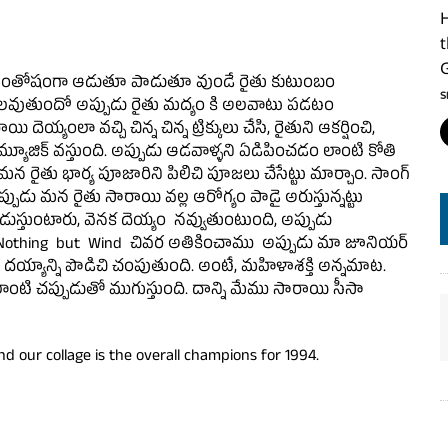
H
t
 సంతోషంగా ఆడుతూ పాడుతూ వుండే రైతు కుటుంబం
S
ొదలవుతుందో అప్పుడు రైతు మద్యం కి అలవాటు పడటం
్యంలా వచ్చి చిన్న చిన్న ట్రిక్కులు చేసి, రైతుని ఆకర్షించి,
్యూజిక్ వస్తుంది. అప్పుడు ఆడవాళ్ళని ఏడిపించడం లాంటి కోతి
మన రైతు భార్య పూజారిని పిలిచి పూజలు చేసేట్టు మార్చాం. సాంగ్
ుడు మన రైతు సారాయి వల్ల ఆరోగ్యం పాడై అరుస్తున్నట్టు
 ఏడుస్తుంటారు, వెనక దెయ్యం నవ్వుతుంటుంది, అప్పుడు
మేమే Nothing but Wind చివర అతికించాము అప్పుడు మా జూనియర్
ో దయ్యాన్ని పొడిచి చంపుతుంది. అంటే, మహిళాశక్తి అన్నమాట.
టి చప్పుడుతో ముగుస్తుంది. దాన్ని మేము సారాయి సీసా
d our collage is the overall champions for 1994.