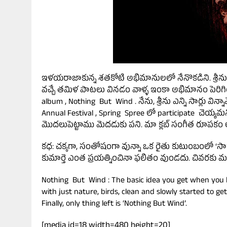
ఇళయరాజాకున్న శతకోటి అభిమానులలో నేనొకడిని. శ్రీన
వచ్చే తమిళ పాటలు వినడం వాళ్ళ ఇంకా అభిమానం పెరిగింది.
album , Nothing But Wind . నేను, శ్రీను ఎన్ని సార్లు వి
Annual Festival , Spring Spree లో participate చెయ్యమన
మొదలుపెట్టాము మెదడుకు పని. మా క్లబ్ సంగీత రూపకం లో 
కధ: చక్కగా, సంతోషంగా వున్నా ఒక రైతు కుటుంబంలో ‘సార
కుమార్తె ఎంత ప్రయత్నించినా ఫలితం వుండదు. చివరకు మహ
Nothing But Wind : The basic idea you get when you lis
with just nature, birds, clean and slowly started to get
Finally, only thing left is ‘Nothing But Wind’.
[media id=18 width=480 height=20]