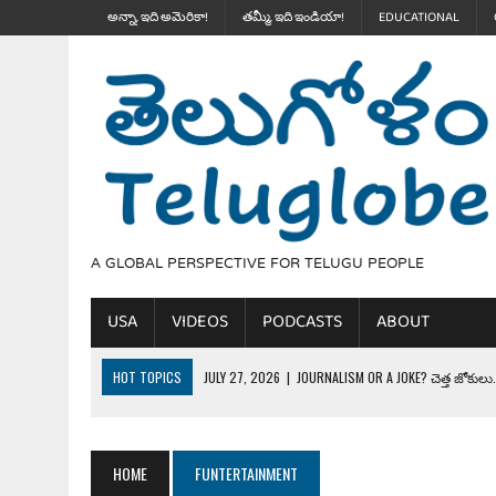
అన్నా, ఇది అమెరికా!
తమ్మీ, ఇది ఇండియా!
EDUCATIONAL
A GLOBAL PERSPECTIVE FOR TELUGU PEOPLE
USA
VIDEOS
PODCASTS
ABOUT
HOT TOPICS
JULY 27, 2026
|
JOURNALISM OR A JOKE? చెత్త జోకులు..
JULY 27, 2026
|
THE ULTIMATE DISRESPECT: HOW TRUMP ERASED 4 FAL
JULY 24, 2026
|
TRUMP’S WILD TOLL BOOTH SCHEME & THE $100K TEL
HOME
FUNTERTAINMENT
JULY 20, 2026
|
THE REALITY OF COSTCO, WALMART IN GLOBAL MARKET