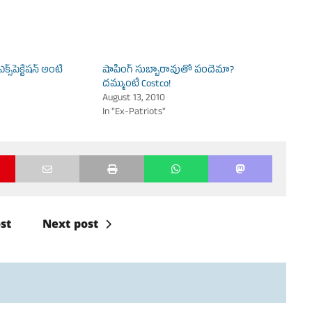
స్‌పెక్టేషన్ అంటే
షాపింగ్ సుబ్బారావుతో పందెమా?
దమ్ముంటే Costco!
August 13, 2010
In "Ex-Patriots"
st
Next post