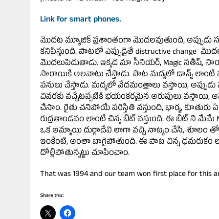
Link for smart phones.
మొదట మ్యూజిక్ ప్రశాంతంగా మొదలవుతుంది, అప్పుడు
కనిపిస్తుంది
. పాటలో ఎప్పుడైతే distructive change మ
మొదలుపెడుతాడు. ఇక్కడ మా సీనియర్, Magic సతీష్, సారాయి దెయ
సారాయికి అలవాటు చేస్తాడు. పాట మద్యలో డాన్స్ లాంటి మ
పనులు చేస్తాడు. మద్యలో వేదమంత్రాలు వస్తాయి, అప్పుడు 
చివరకు వచ్చేటప్పటికి భయంకరమైన అరుపులు వస్తాయి, అప్ప
చేసాం. రైతు చనిపోయే పరిస్తితి వస్తుంది, భార్య, కూతురు
రుద్రతాండవం లాంటి చిన్న బిట్ వస్తుంది. ఈ బిట్ ని 
ఒక అమ్మాయి దుర్గాదేవి లాగా వచ్చి నాట్యం చేసి, శూలం త
ఇంకేంటి, అంతా బాగైపోతుంది. ఈ పాట చిన్న ఢమరుకం లాం
దోల్లిపోతున్నట్టు చూపించాం.
That was 1994 and our team won first place for this an
Share this: