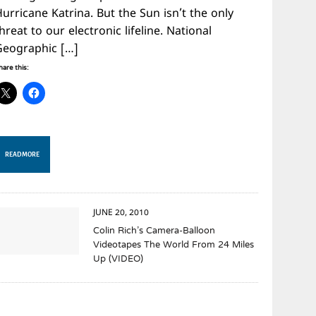
urricane Katrina. But the Sun isn’t the only
hreat to our electronic lifeline. National
Geographic […]
hare this:
READ MORE
JUNE 20, 2010
Colin Rich’s Camera-Balloon
Videotapes The World From 24 Miles
Up (VIDEO)