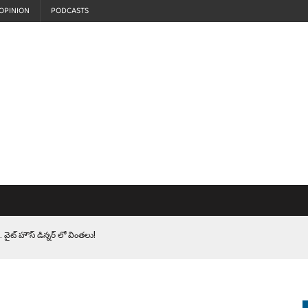
OPINION
PODCASTS
 వైట్ హౌస్ డిన్నర్ లో వింతలు!
LEN HEROES. సైనికులకు ట్రంప్ చేసిన ఘోర అవమానం!
EPROMPTER BET. సముద్రంలో ట్రంప్ టోల్ బూత్
S.. ఒక మాగా ‘మేధావి’ అజ్ఞానం