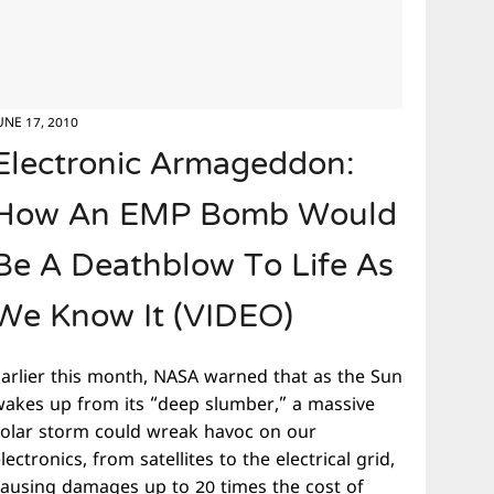
UNE 17, 2010
Electronic Armageddon:
How An EMP Bomb Would
Be A Deathblow To Life As
We Know It (VIDEO)
Earlier this month, NASA warned that as the Sun
wakes up from its “deep slumber,” a massive
solar storm could wreak havoc on our
lectronics, from satellites to the electrical grid,
causing damages up to 20 times the cost of