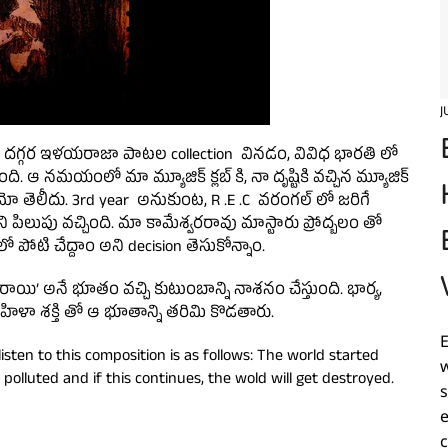
J
ు దగ్గర ఇళయరాజా పాటల collection వినడం, వివిధ భారతి లో
 ఆ నమయంలో మా మ్యూజిక్ క్లబ్ కి, నా దృష్టికి వచ్చిన మ్యూజిక్
న్నామో తెలీదు. 3rd year అనుకుంట, R .E .C వరంగల్ లో జరిగే
ి పిలుపు వచ్చింది. మా కామేశ్వరరావు మాస్టారు ప్రోద్బలం తో
పోటి చేద్దాం అని decision తెసుకోన్నాం.
ాయి’ అనే భూతం వచ్చి కుటుంబాన్ని నాశనం చేస్తుంది. భార్య,
ిళా శక్తి తో ఆ భూతాన్ని తరిమి కొడతారు.
ten to this composition is as follows: The world started
 polluted and if this continues, the wold will get destroyed.
e