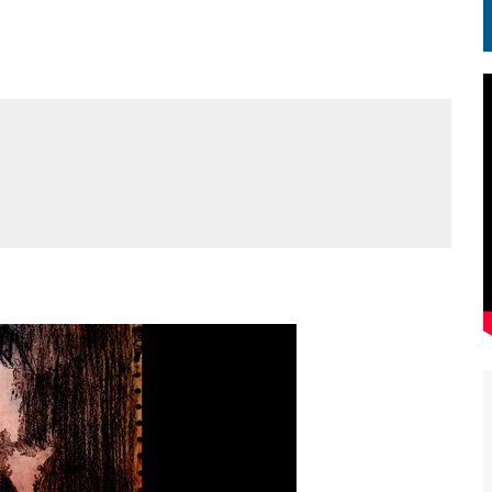
EN.) మగతనం లేని నాయకులు: అమెరికాకు పట్టిన ఖర్మ!