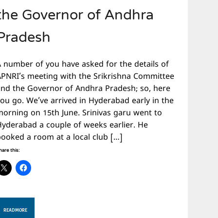
the Governor of Andhra
Pradesh
A number of you have asked for the details of
APNRI’s meeting with the Srikrishna Committee
and the Governor of Andhra Pradesh; so, here
you go. We’ve arrived in Hyderabad early in the
morning on 15th June. Srinivas garu went to
Hyderabad a couple of weeks earlier. He
booked a room at a local club […]
hare this:
READ MORE