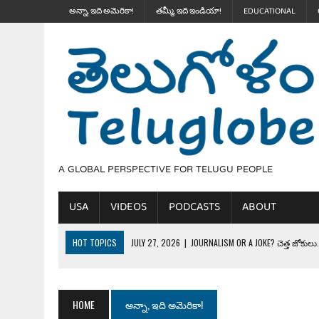
అన్నా, ఇది అమెరికా!
తమ్మీ, ఇది ఇండియా!
EDUCATIONAL
A GLOBAL PERSPECTIVE FOR TELUGU PEOPLE
USA
VIDEOS
PODCASTS
ABOUT
HOT TOPICS
JULY 27, 2026
|
THE ULTIMATE DISRESPECT: HOW TRU
JULY 24, 2026
|
TRUMP’S WILD TOLL BOOTH SCHEME & THE $100K TEL
JULY 20, 2026
|
THE REALITY OF COSTCO, WALMART IN GLOBAL MARKET
HOME
అన్నా, ఇది అమెరికా!
JULY 28, 2026
|
THE BROKEN MEN LEADING AMERICA. (MANY HORRIBLE M