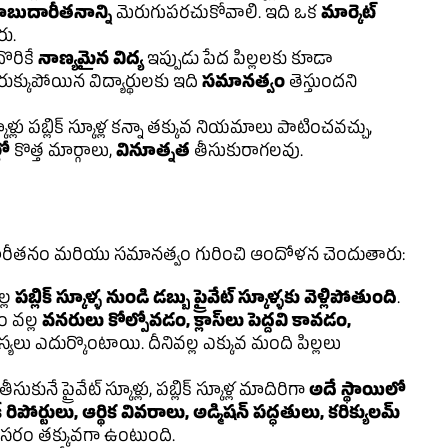
ాబుదారీతనాన్ని
మెరుగుపరచుకోవాలి. ఇది ఒక
మార్కెట్
రు.
దొరికే
నాణ్యమైన విద్య
ఇప్పుడు పేద పిల్లలకు కూడా
రుక్కుపోయిన విద్యార్థులకు ఇది
సమానత్వం
తెస్తుందని
్కూళ్లు పబ్లిక్ స్కూళ్ల కన్నా తక్కువ నియమాలు పాటించవచ్చు,
లో
కొత్త మార్గాలు,
వినూత్నత
తీసుకురాగలవు.
జవాబుదారీతనం మరియు సమానత్వం గురించి ఆందోళన చెందుతారు:
ల్ల
పబ్లిక్ స్కూళ్ళ నుండి డబ్బు ప్రైవేట్ స్కూళ్ళకు వెళ్లిపోతుంది
.
టం వల్ల
వనరులు కోల్పోవడం, క్లాస్‌లు పెద్దవి కావడం,
లు ఎదుర్కొంటాయి. దీనివల్ల ఎక్కువ మంది పిల్లలు
సుకునే ప్రైవేట్ స్కూళ్లు, పబ్లిక్ స్కూళ్ల మాదిరిగా
అదే స్థాయిలో
ిపోర్టులు, ఆర్థిక వివరాలు, అడ్మిషన్ పద్ధతులు, కరిక్యులమ్
న అవసరం తక్కువగా ఉంటుంది.