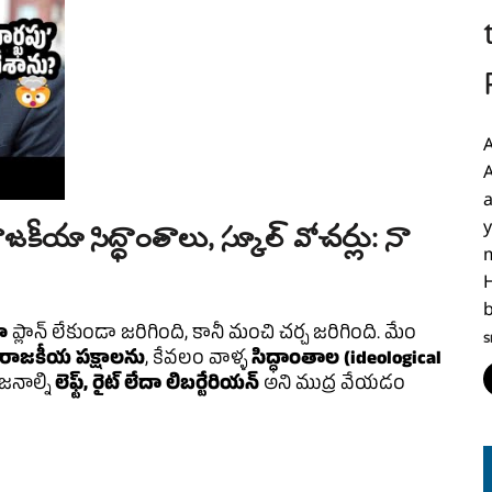
జకీయా సిద్ధాంతాలు, స్కూల్ వోచర్లు: నా
ా
ప్లాన్ లేకుండా జరిగింది, కానీ మంచి చర్చ జరిగింది. మేం
S
రాజకీయ పక్షాలను
, కేవలం వాళ్ళ
సిద్ధాంతాల (ideological
నాల్ని
లెఫ్ట్, రైట్ లేదా లిబర్టేరియన్
అని ముద్ర వేయడం