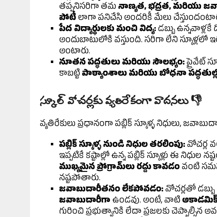
తప్పనిసరిగా తమ
నాణ్యత, భద్రత, మరియు జవ
పోటీ
లాగా పనిచేసి అందరికీ మేలు చేస్తుందంటా
పేద విద్యార్థులకు మంచి విద్య:
డబ్బు ఉన్నవాళ్లకే 
అందుబాటులోకి వస్తుంది. సరిగా లేని స్కూళ్లలో ఇ
అంటారు.
నూతన పద్ధతులు మరియు సౌలభ్యం:
ప్రైవేట్ స
కాబట్టి
పాఠ్యాంశాలు మరియు బోధనా పద్ధతుల్
స్కూల్ వోచర్లకు వ్యతిరేకంగా వాదనలు 👎
వ్యతిరేకులు ప్రధానంగా పబ్లిక్ స్కూళ్ళ నిధులు, 
పబ్లిక్ స్కూళ్ళ నుండి నిధుల తరలింపు:
వోచర్ల వ
ఇప్పటికే కష్టాల్లో ఉన్న పబ్లిక్ స్కూళ్లు ఈ నిధుల నష్
ముఖ్యమైన ప్రోగ్రామ్‌లు రద్దు కావడం
వంటి సమస్య
నష్టపోతారు.
జవాబుదారీతనం లేకపోవడం:
వోచర్లతో డబ్బు తీ
జవాబుదారీగా
ఉండవు. అంటే, వాటి
అకాడమిక్ ర
గురించి ప్రభుత్వానికి లేదా ప్రజలకు చెప్పాల్సి