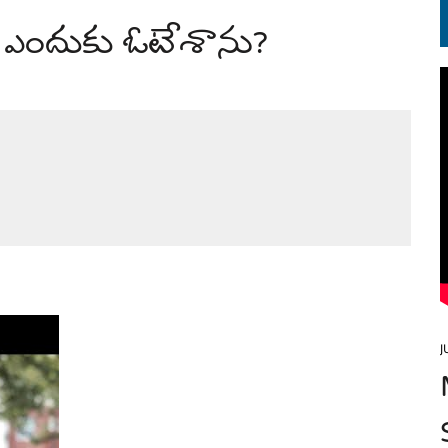
ికి ఎందుకు ఓటేశాను?
్ లో వింతలు!
J