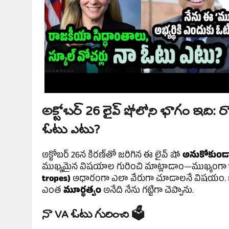
అక్టోబర్ 26 లైవ్ షోలోని భాగం ఇది: రా
ఓటు ఎటు?
అక్టోబర్ 26న కిరణ్‌తో జరిగిన ఈ లైవ్ షో
అనుకోకుండ
ముఖ్యమైన విషయాల గురించి మాట్లాడాం—ముఖ్యంగా
tropes)
ఆధారంగా ఎలా వేరుగా చూడాలనే విషయం. జ
ఎంత
మూర్ఖత్వం
అనేది నేను గట్టిగా చెప్పాను.
నా VA ఓటు గురించి 🗳️