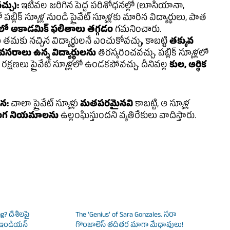
్చు):
ఇటీవల జరిగిన పెద్ద పరిశోధనల్లో (లూసియానా,
లిక్ స్కూళ్ల నుండి ప్రైవేట్ స్కూళ్లకు మారిన విద్యార్థులు, పాత
్‌లో అకాడమిక్ ఫలితాలు తగ్గడం
గమనించారు.
ళ్లు తమకు నచ్చిన విద్యార్థులనే ఎంచుకోవచ్చు, కాబట్టి
తక్కువ
 అవసరాలు ఉన్న విద్యార్థులను
తిరస్కరించవచ్చు. పబ్లిక్ స్కూళ్లలో
్షణలు ప్రైవేట్ స్కూళ్లలో ఉండకపోవచ్చు. దీనివల్ల
కుల, ఆర్థిక
న:
చాలా ప్రైవేట్ స్కూళ్లు
మతపరమైనవి
కాబట్టి, ఆ స్కూళ్ల
ాంగ నియమాలను
ఉల్లంఘిస్తుందని వ్యతిరేకులు వాదిస్తారు.
g? దేశీలపై
The ‘Genius’ of Sara Gonzales. సరా
! ఇండియన్
గొంజాలెస్ తదితర మాగా మేధావులు!