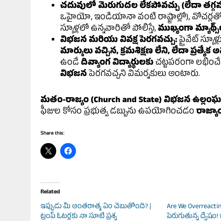
చదువులో మెరుగుదల లేకపోవచ్చు (లేదా తగ్గవచ
ఒహైయో, ఇండియానా వంటి రాష్ట్రాల్లో), వోచర్లతో పబ్
స్కూళ్లలో ఉన్నవారితో పోలిస్తే,
ముఖ్యంగా మ్యాథ్స
విభజన మరియు వివక్ష పెరగవచ్చు:
ప్రైవేట్ స్కూ
మార్కులు వచ్చిన, క్రమశిక్షణ లేని, లేదా ప్రత్యేక
ఉండే
దివ్యాంగ విద్యార్థులకు
చట్టపరంగా లభించే రక
విభజన
పెరగవచ్చని విమర్శకులు అంటారు.
మతం-రాజ్యం (Church and State) విభజన ఉల్లంఘ
ఫీజుల కోసం ప్రభుత్వ డబ్బును ఉపయోగించడం
రాజ్య
Share this:
Related
ఇప్పుడు మీ అంతరాత్మ ఏం చెబుతోంది? |
Are We Overreactin
ట్రంప్‌ ఓటర్లకు నా సూటి ప్రశ్న
పెరుగుతున్న ద్వేషం