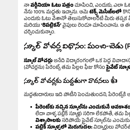
నా
వర్జీనియా ఓటు పత్రం
చూపించి, ఎందుకు, ఎలా ఓటు 
నేను 100% మద్దతు ఇచ్చాను. ఆమె
టెక్స్ట్ మెసేజ్‌లలో
కొన్
ఎందుకు ఓటు వేశానో తెలుసుకోవాలంటే మీరు తప్పక
మరియు
‘రిపబ్లికన్’
వైపులు రెండూ చూపించాను. ఆ త
చర్చించుకున్నాం.
స్కూల్ వోచర్ల విధానం: మంచి-చెడు (
స్కూల్ వోచర్లు
అనేది విద్యారంగంలో ఒక పెద్ద వివాదాస్పద
(వోచర్లను) పేరెంట్స్ తమ పిల్లల ఫీజు కోసం
ప్రైవేట్ స్కూ
స్కూల్ వోచర్లకు మద్దతుగా వాదనలు 👍
మద్దతుదారులు ఇది పోటీని పెంచుతుందని, పేరెంట్స్‌కి
పేరెంట్‌కు నచ్చిన స్కూల్‌ను ఎంచుకునే అవకాశం
లేదా వాళ్ళ పబ్లిక్ స్కూళ్లు సరిగా లేకపోతే, తమ ప
విశ్వాసాలకు
సరిపోయే ప్రైవేట్ స్కూల్‌ను ఎంచు
పబ్లిక్ స్కూళ్ళలో మెరుగుదల:
విద్యార్థులు వోచర్