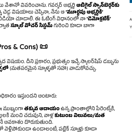
వేశానో వివరించాను. గవర్నర్ అభ్యర్థి
అబిగైల్ స్పాన్‌బెర్గర్‌కు
ని చెడ్డ విషయాలు చెప్పినా, నేను ఆ
‘మూర్ఖపు అభ్యర్థికి’
 వీడియో చూడాలి. ఈ ఓటింగ్ విధానంలో నా
‘డెమోక్రటిక్’
A
Y
ర్వాత
స్కూల్ వోచర్ సిస్టమ్
గురించి కూడా బాగా
Pros & Cons) 📜
 విషయం. దీని ప్రకారం, ప్రభుత్వం ఇచ్చే స్కాలర్‌షిప్‌ డబ్బును
ళ్ళలో
(మతపరమైన స్కూళ్ళతో సహా) వాడుకోవచ్చు.
 అధికారం ఇస్తుందని అంటారు:
:
ముఖ్యంగా
తక్కువ ఆదాయం
ఉన్న ప్రాంతాల్లోని పేరెంట్స్‌కి,
ిల్లలకి మంచి చదువుని, వాళ్ల
కుటుంబ విలువలు/మత
కునే అవకాశం దొరుకుతుంది.
‌తో వెళ్లిపోకుండా ఉండాలంటే, పబ్లిక్ స్కూళ్లు కూడా