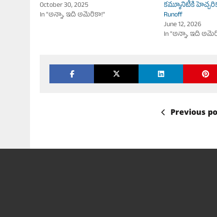
October 30, 2025
కమ్యూనిటీకి హెచ్చరి
In "అన్నా, ఇది అమెరికా!"
Runoff
June 12, 2026
In "అన్నా, ఇది అమెర
Previous po