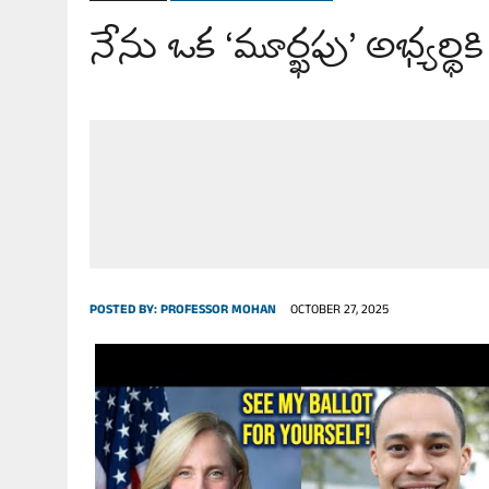
నేను ఒక ‘మూర్ఖపు’ అభ్యర్థ
JULY 27, 2026
|
JOURNALISM OR A JOKE? చెత్త జోకులు.. వైట్ హౌస్ డిన్నర
POSTED BY:
PROFESSOR MOHAN
OCTOBER 27, 2025