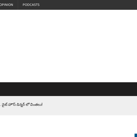
OPINION
PODCASTS
MP ERASED 4 FALLEN HEROES. సైనికులకు ట్రంప్ చేసిన ఘోర అవమానం!
EPROMPTER BET. సముద్రంలో ట్రంప్ టోల్ బూత్
S.. ఒక మాగా ‘మేధావి’ అజ్ఞానం
EN.) మగతనం లేని నాయకులు: అమెరికాకు పట్టిన ఖర్మ!