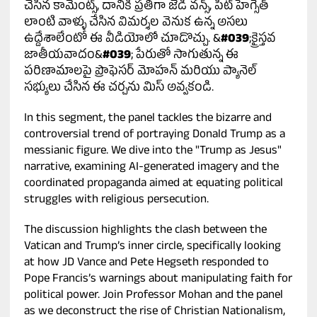
చేసిన కామెంట్స్, దానికి ప్రతిగా జేడీ వన్స్, పీట్ హెగ్సెత్
లాంటి వాళ్ళు చేసిన విమర్శల వెనుక ఉన్న అసలు
ఉద్దేశాలేంటో ఈ వీడియోలో చూడొచ్చు. &
#039
;క్రైస్తవ
జాతీయవాదం&
#039
; పేరుతో సాగుతున్న ఈ
పరిణామాలపై ప్రొఫెసర్ మోహన్ మరియు ప్యానెల్
సభ్యులు చేసిన ఈ చర్చను మిస్ అవ్వకండి.
In this segment, the panel tackles the bizarre and
controversial trend of portraying Donald Trump as a
messianic figure. We dive into the "Trump as Jesus"
narrative, examining AI-generated imagery and the
coordinated propaganda aimed at equating political
struggles with religious persecution.
The discussion highlights the clash between the
Vatican and Trump’s inner circle, specifically looking
at how JD Vance and Pete Hegseth responded to
Pope Francis’s warnings about manipulating faith for
political power. Join Professor Mohan and the panel
as we deconstruct the rise of Christian Nationalism,