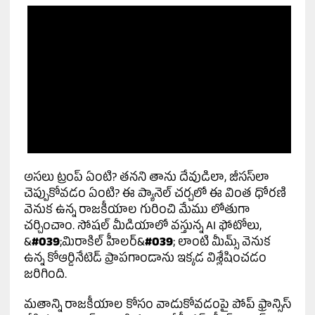
అసలు ట్రంప్ ఏంటి? తనని తాను దేవుడిలా, జీసస్‌లా
చెప్పుకోవడం ఏంటి? ఈ ప్యానెల్ చర్చలో ఈ వింత ధోరణి
వెనుక ఉన్న రాజకీయాల గురించి మేము లోతుగా
చర్చించాం. సోషల్ మీడియాలో వస్తున్న AI ఫోటోలు,
&
#039
;మిరాకిల్ హీలర్&
#039
; లాంటి మీమ్స్ వెనుక
ఉన్న కోఆర్డినేటెడ్ ప్రాపగాండాను ఇక్కడ విశ్లేషించడం
జరిగింది.
మతాన్ని రాజకీయాల కోసం వాడుకోవడంపై పోప్ ఫ్రాన్సిస్