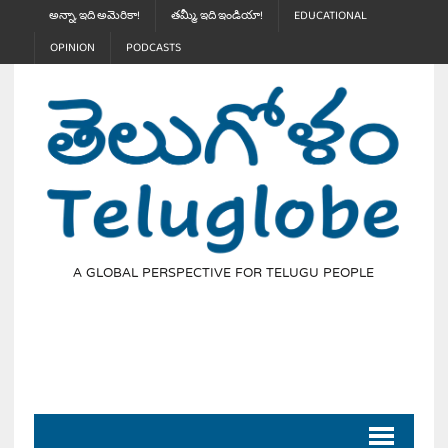
అన్నా, ఇది అమెరికా!
తమ్మీ, ఇది ఇండియా!
EDUCATIONAL
OPINION
PODCASTS
A GLOBAL PERSPECTIVE FOR TELUGU PEOPLE