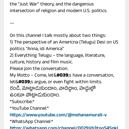
the "Just War" theory, and the dangerous
intersection of religion and modern U.S. politics.
—
On this channel I talk mostly about two things:
1) The perspective of an Americna (Telugu) Desi on US
politics "Anna, idi America"
2) Everything Telugu – the language, literature,
culture, history and film music.
Please join the conversation.
My Motto – Come, let&
#039
;s have a conversation,
let&
#039
;s argue, or even fight within limits.
రండి, మాట్లాడుకుందాం, వాదిద్దాం, హద్దుల్లో
ఉంటూ పోట్లాడుకుందాం.
*Subscribe:*
*YouTube Channel:*
https://www.youtube.com/@mohanamurali-v
*WhatsApp Channel:*
https://whatsapp.com/channel/0029Vb3tooS4SpkI