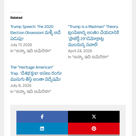
Related
Trump Speech: The 2020
“Trump is a Madman” Theory.
Election Obsession! మళ్ళీ అదే
ట్రంపిజాన్ని అంతం చేయడానికి
ఏడుపు!
‘ప్రాజెక్ట్ 29’!డెమోక్రాట్ల
July 17, 2026
ముందున్న సవాల్!
In "అన్నా, ఇది అమెరికా!"
April 24, 2026
In "అన్నా, ఇది అమెరికా!"
The “Heritage American”
Trap. ‘దేశభక్తుల’ అసలు రంగు!
ముసుగు తీస్తే అంతా విద్వేషమే!
July 8, 2026
In "అన్నా, ఇది అమెరికా!"