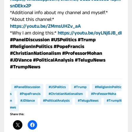
snDEkx2P
*Additional info about my channel and myself.*
*About this channel:*
https://youtu.be/ZMmsUHZv_aA
*Why I am doing this:*
https://youtu.be/oyLNj6JB_dI
#PanelDiscussion
#USPolitics
#Trump
#ReligionInPolitics
#PopeFrancis
#ChristianNationalism
#ProfessorMohan
#JDVance
#PoliticalAnalysis
#TeluguNews
#TrumpNews
#PanelDiscussion
#USPolitics
#Trump
#ReligionInPolitic
s
#PopeFrancis
#ChristianNationalism
#ProfessorMoha
n
#JDVance
#PoliticalAnalysis
#TeluguNews
#TrumpN
ews
Share this: