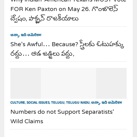
Why Indian-American Texans MUST Vote
FOR Ken Paxton on May 26. గొంజాలెస్
ద్వేషం, పాక్స్టన్ రాజకీయాలు
అన్నా, ఇది అమెరికా!
She’s Awful… Because? స్త్రీలకు ఓటుహక్కు
రద్దు… ఆడ జడ్జిలు వద్దు,
CULTURE
,
SOCIAL ISSUES
,
TELUGU
,
TELUGU NADU
,
అన్నా, ఇది అమెరికా!
Numbers do not Support Separatists’
Wild Claims