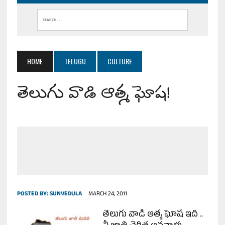
HOME
TELUGU
CULTURE
తెలుగు వాడి ఆత్మ ఘోష!
POSTED BY:
SUNVEDULA
MARCH 24, 2011
తెలుగు వాడి ఆత్మ ఘోష ఇది ..