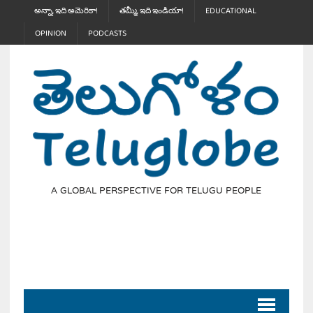
అన్నా, ఇది అమెరికా!
తమ్మీ, ఇది ఇండియా!
EDUCATIONAL
OPINION
PODCASTS
A GLOBAL PERSPECTIVE FOR TELUGU PEOPLE