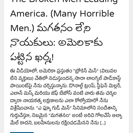
America. (Many Horrible
Men.) మగతనం లేని
నాయకులు: అమెరికాకు
పట్టిన ఖర్మ!
ఈ వీడియోలో, అమెరికా ప్రస్తుతం "బ్రోకెన్ మెన్" (విలువల
లేని వ్యక్తులు) చేతిలో నడుస్తుందన్న సారా లాంగ్వెల్ పాడ్‌కాస్ట్
పాయింట్‌పై నేను చర్చిస్తున్నాను. డొనాల్డ్ ట్రంప్, స్టీఫెన్ మిల్లర్,
ఎలాన్ మస్క్ మరియు జెఫ్ బేజోస్ వంటి వారు తమ చర్యల
ద్వారా నాయకత్వ లక్షణాలను ఎలా కోల్పోయారో నేను
విశ్లేషించాను. "ఎ ఫ్యూ గుడ్ మెన్" సినిమాలోని సందేశాన్ని
గుర్తుచేస్తూ, నిజమైన "మగతనం" అంటే అరిచి గోలచేసే ఆల్ఫా
మేల్ కాదని, బలహీనులను రక్షించడమేనని నేను […]