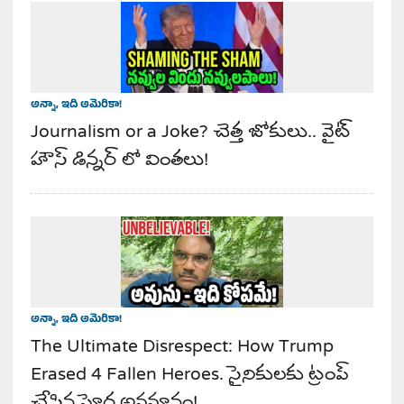
అన్నా, ఇది అమెరికా!
Journalism or a Joke? చెత్త జోకులు.. వైట్
హౌస్ డిన్నర్ లో వింతలు!
అన్నా, ఇది అమెరికా!
The Ultimate Disrespect: How Trump
Erased 4 Fallen Heroes. సైనికులకు ట్రంప్
చేసిన ఘోర అవమానం!