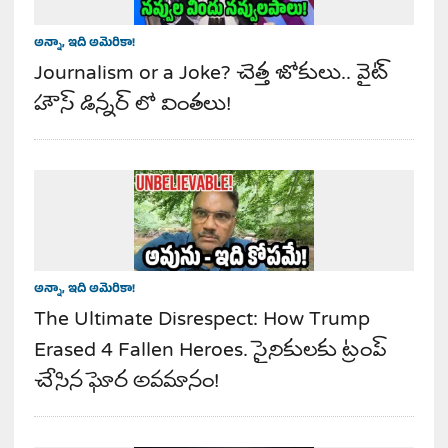
అన్నా, ఇది అమెరికా!
Journalism or a Joke? చెత్త జోకులు.. వైట్
హౌస్ డిన్నర్ లో వింతలు!
అన్నా, ఇది అమెరికా!
The Ultimate Disrespect: How Trump
Erased 4 Fallen Heroes. సైనికులకు ట్రంప్
చేసిన ఘోర అవమానం!