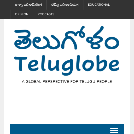
అన్నా, ఇది అమెరికా!
తమ్మీ, ఇది ఇండియా!
EDUCATIONAL
OPINION
PODCASTS
A GLOBAL PERSPECTIVE FOR TELUGU PEOPLE