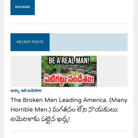
READ MORE
RECENT POSTS
అన్నా, ఇది అమెరికా!
The Broken Men Leading America. (Many
Horrible Men.) మగతనం లేని నాయకులు:
అమెరికాకు పట్టిన ఖర్మ!