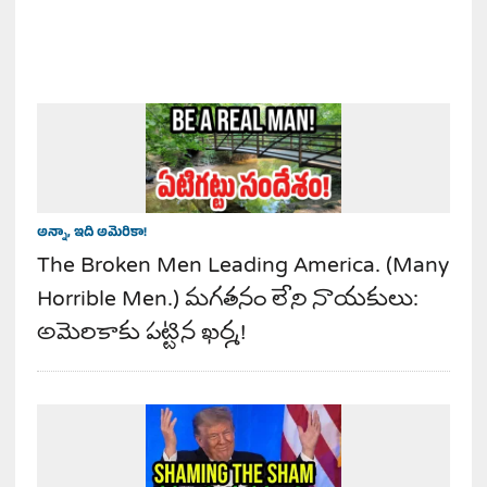
అన్నా, ఇది అమెరికా!
The Broken Men Leading America. (Many
Horrible Men.) మగతనం లేని నాయకులు:
అమెరికాకు పట్టిన ఖర్మ!