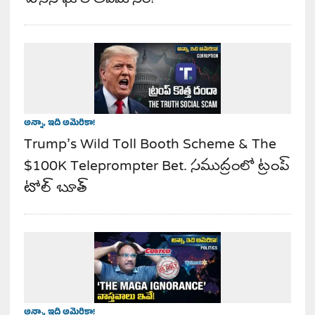
అన్నా, ఇది అమెరికా!
Trump’s Wild Toll Booth Scheme & The
$100K Teleprompter Bet. సముద్రంలో ట్రంప్
టోల్ బూత్
అన్నా, ఇది అమెరికా!