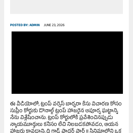
POSTED BY:
ADMIN
JUNE 23, 2026
ఈ వీడియోలో, ట్రంప్ వర్సెస్ బార్బరా కేసు విచారణ కోసం
సుప్రీం కోర్టుకు డొనాల్డ్ ట్రంప్ హాజరైన అపూర్వ ఘట్టాన్ని
నేను విశ్లేషించాను. ట్రంప్ కోర్టులోకి ప్రవేశించినప్పుడు
న్యాయమూర్తులు కనీసం లేచి నిలబడకపోవడం, ఆయన
హాజరు కావడాన్ని ది గాడ్ ఫాదర్ పార్ట్ II సినిమాలోని ఒక