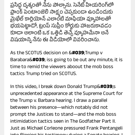
ప్రసిద్ధ దృశ్యంతో నేను పోల్చాను. సెనేట్ హియరింగ్‌లో
ఫ్రాంక్ పెంటాంజెలి సాక్ష్యం చెప్పకుండా ఉండేందుకు
మైఖేల్ కార్లియోన్ ఎలాంటి మాఫియా వ్యూహాలతో
భయపెట్టాడో, ట్రంప్ సుప్రీం కోర్టుకు హాజరుకావడం
కూడా అలాంటి ఒక ఒత్తిడి తెచ్చే వ్యూహమేనా అనే
విషయాన్ని నేను ఈ వీడియోలో వివరించాను.
As the SCOTUS decision on &
#039
;Trump v
Barabara&
#039
; iss going to be out any minute, it is
time to remid the viewers aboout the mob boss
tactics Trump tried on SCOTUS.
In this video, I break down Donald Trump&
#039
;s
unprecedented appearance at the Supreme Court for
the Trump v. Barbara hearing. I draw a parallel
between his presence—which notably did not
prompt the Justices to stand—and the mob boss
intimidation tactics seen in The Godfather Part II.
Just as Michael Corleone pressured Frank Pentangeli