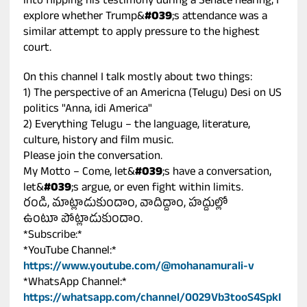
into flipping his testimony during a Senate hearing, I
explore whether Trump&
#039
;s attendance was a
similar attempt to apply pressure to the highest
court.
On this channel I talk mostly about two things:
1) The perspective of an Americna (Telugu) Desi on US
politics "Anna, idi America"
2) Everything Telugu – the language, literature,
culture, history and film music.
Please join the conversation.
My Motto – Come, let&
#039
;s have a conversation,
let&
#039
;s argue, or even fight within limits.
రండి, మాట్లాడుకుందాం, వాదిద్దాం, హద్దుల్లో
ఉంటూ పోట్లాడుకుందాం.
*Subscribe:*
*YouTube Channel:*
https://www.youtube.com/@mohanamurali-v
*WhatsApp Channel:*
https://whatsapp.com/channel/0029Vb3tooS4SpkI