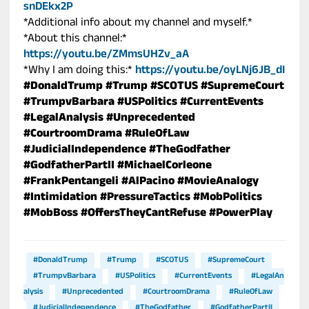
snDEkx2P
*Additional info about my channel and myself.*
*About this channel:*
https://youtu.be/ZMmsUHZv_aA
*Why I am doing this:*
https://youtu.be/oyLNj6JB_dI
#DonaldTrump
#Trump
#SCOTUS
#SupremeCourt
#TrumpvBarbara
#USPolitics
#CurrentEvents
#LegalAnalysis
#Unprecedented
#CourtroomDrama
#RuleOfLaw
#JudicialIndependence
#TheGodfather
#GodfatherPartII
#MichaelCorleone
#FrankPentangeli
#AlPacino
#MovieAnalogy
#Intimidation
#PressureTactics
#MobPolitics
#MobBoss
#OffersTheyCantRefuse
#PowerPlay
#DonaldTrump
#Trump
#SCOTUS
#SupremeCourt
#TrumpvBarbara
#USPolitics
#CurrentEvents
#LegalAn
alysis
#Unprecedented
#CourtroomDrama
#RuleOfLaw
#JudicialIndependence
#TheGodfather
#GodfatherPartII