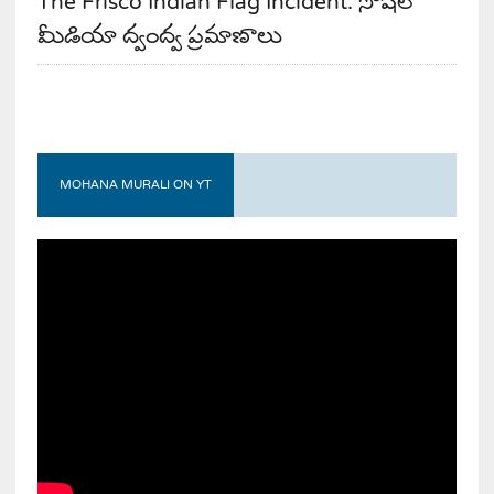
The Frisco Indian Flag Incident. సోషల్
మీడియా ద్వంద్వ ప్రమాణాలు
MOHANA MURALI ON YT