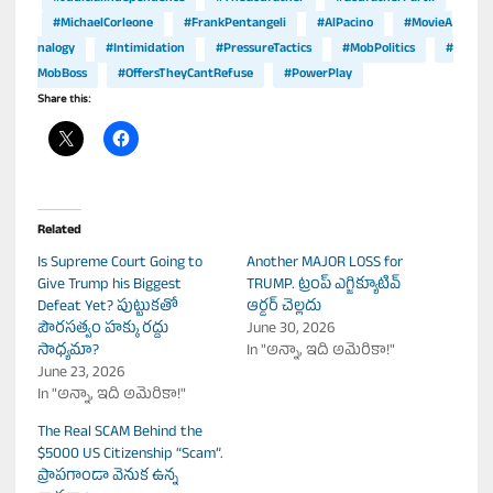
#MichaelCorleone
#FrankPentangeli
#AlPacino
#MovieA
nalogy
#Intimidation
#PressureTactics
#MobPolitics
#
MobBoss
#OffersTheyCantRefuse
#PowerPlay
Share this:
Related
Is Supreme Court Going to
Another MAJOR LOSS for
Give Trump his Biggest
TRUMP. ట్రంప్ ఎగ్జిక్యూటివ్
Defeat Yet? పుట్టుకతో
ఆర్డర్ చెల్లదు
పౌరసత్వం హక్కు రద్దు
June 30, 2026
సాధ్యమా?
In "అన్నా, ఇది అమెరికా!"
June 23, 2026
In "అన్నా, ఇది అమెరికా!"
The Real SCAM Behind the
$5000 US Citizenship “Scam”.
ప్రాపగాండా వెనుక ఉన్న