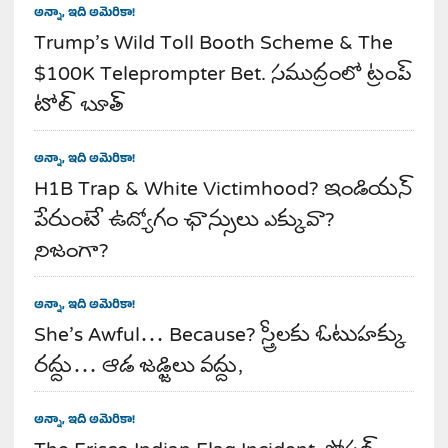
అన్నా, ఇది అమెరికా!
Trump’s Wild Toll Booth Scheme & The
$100K Teleprompter Bet. సముద్రంలో ట్రంప్
టోల్ బూత్
అన్నా, ఇది అమెరికా!
H1B Trap & White Victimhood? ఇండియన్
పేరుంటే ఉద్యోగం ఛాన్సులు ఎక్కువా?
నిజంగా?
అన్నా, ఇది అమెరికా!
She’s Awful… Because? స్త్రీలకు ఓటుహక్కు
రద్దు… ఆడ జడ్జిలు వద్దు,
అన్నా, ఇది అమెరికా!