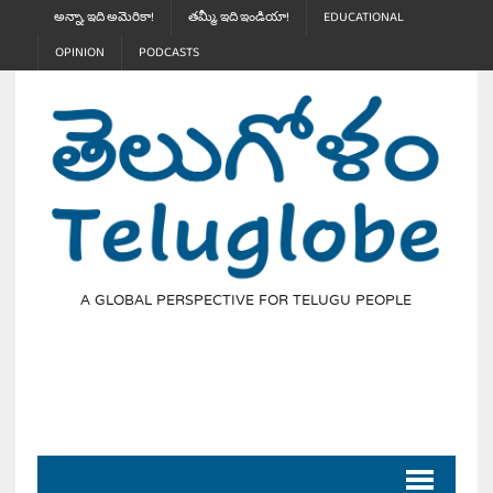
అన్నా, ఇది అమెరికా!
తమ్మీ, ఇది ఇండియా!
EDUCATIONAL
OPINION
PODCASTS
A GLOBAL PERSPECTIVE FOR TELUGU PEOPLE