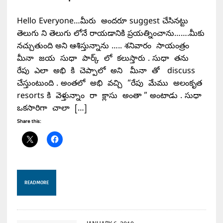
Hello Everyone…మీరు అందరూ suggest చేసినట్టు
తెలుగు ని తెలుగు లోనే రాయడానికి ప్రయత్నించాను…….మీకు
నచ్చుతుంది అని ఆశిస్తున్నాను ….. శనివారం సాయంత్రం
మీనా జయ సుధా పార్క్ లో కలుస్తారు . సుధా తను
రేపు ఎలా అభి కి చెప్పాలో అని మీనా తో discuss
చేస్తుంటుంది . అంతలో అభి వచ్చి “రేపు మేము అలంకృత
resorts కి వెళ్తున్నాం రా క్లాసు అంతా ” అంటాడు . సుధా
ఒకసారిగా చాలా […]
Share this:
READ MORE