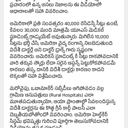
ప్రచారంలో ఉన్న అసలు నిజాలను ఈ వీడియోలో
ఆధారాలతో సహా వివరించాం.
అమెరికాలో ప్రతి సంవత్సరం 40,000 రెసిడెన్సీ సీట్లు ఉంటే,
కేవలం 30,000 మంది మాత్రమే యూఎస్ మెడికల్
స్టూడెంట్స్ గ్రాడ్యుయేట్ అవుతున్నారు. మిగిలిన 10,000
సీట్లను భర్తీ చేసి, అమెరికా వైద్య రంగాన్ని నిలబెడుతుంది
విదేశీ డాక్టర్లే అని డాక్టర్ డ్రాక్స్ గారు స్పష్టంగా
వివరించారు. అమెరికన్ స్టూడెంట్స్ కి సీట్లు రాకపోవడానికి
వారి తక్కువ స్కోర్లు లేదా సరైన ఆప్షన్స్ పెట్టుకోకపోవడమే
కారణం తప్ప, దానికి విదేశీ డాక్టర్లు కారణం కాదని
లెక్కలతో సహా విశ్లేషించారు.
మరోవైపు, ఒబామాకేర్ సబ్సిడీలు ఆగిపోవడం వల్ల
గ్రామీణ ఆసుపత్రులు (Rural Hospitals) ఎలా
మూతపడుతున్నాయో, ఆయా ప్రాంతాల్లో సేవలందిస్తున్న
విదేశీ డాక్టర్లను ఈ కొత్త గ్రీన్ కార్డ్ పాలసీ ఎలా
దెబ్బతీయబోతోందో వివరించాం. అమెరికా హెల్త్‌కేర్
సిస్టమ్ భవిష్యత్తు గురించి పూర్తిగా తెలుసుకోవడానికి