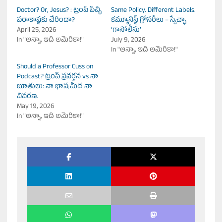
Doctor? Or, Jesus? : ట్రంప్ పిచ్చి
Same Policy. Different Labels.
పరాకాష్టకు చేరిందా?
కమ్యూనిస్ట్ గ్రోసరీలు – స్వేచ్ఛా
April 25, 2026
‘గాసోలీను’
In "అన్నా, ఇది అమెరికా!"
July 9, 2026
In "అన్నా, ఇది అమెరికా!"
Should a Professor Cuss on
Podcast? ట్రంప్ ప్రవర్తన vs నా
బూతులు: నా భాష మీద నా
వివరణ.
May 19, 2026
In "అన్నా, ఇది అమెరికా!"