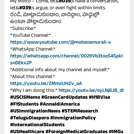
My Motto – Come, let&
#039
;s have a conversation,
let&
#039
;s argue, or even fight within limits.
రండి, మాట్లాడుకుందాం, వాదిద్దాం, హద్దుల్లో
ఉంటూ పోట్లాడుకుందాం.
*Subscribe:*
*YouTube Channel:*
https://www.youtube.com/@mohanamurali-v
*WhatsApp Channel:*
https://whatsapp.com/channel/0029Vb3tooS4SpkI
snDEkx2P
*Additional info about my channel and myself.*
*About this channel:*
https://youtu.be/ZMmsUHZv_aA
*Why I am doing this:*
https://youtu.be/oyLNj6JB_dI
#USCISMemo
#GreenCardUpdates
#H1BVisa
#F1Students
#AnnaIdiAmerica
#USImmigrationNews
#STEMResearch
#TeluguDiaspora
#ImmigrationPolicy
#InternationalStudents
#USHealthcare
#ForeignMedicalGraduates
#IMGs