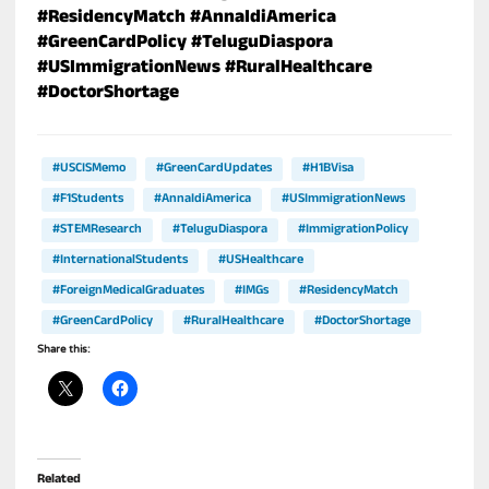
#ResidencyMatch
#AnnaIdiAmerica
#GreenCardPolicy
#TeluguDiaspora
#USImmigrationNews
#RuralHealthcare
#DoctorShortage
#USCISMemo
#GreenCardUpdates
#H1BVisa
#F1Students
#AnnaIdiAmerica
#USImmigrationNews
#STEMResearch
#TeluguDiaspora
#ImmigrationPolicy
#InternationalStudents
#USHealthcare
#ForeignMedicalGraduates
#IMGs
#ResidencyMatch
#GreenCardPolicy
#RuralHealthcare
#DoctorShortage
Share this:
Related