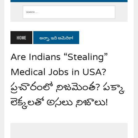
HOME
అన్నా, ఇది అమెరికా!
Are Indians “Stealing”
Medical Jobs in USA?
ప్రచారంలో నిజమెంత? పక్కా
లెక్కలతో అసలు నిజాలు!