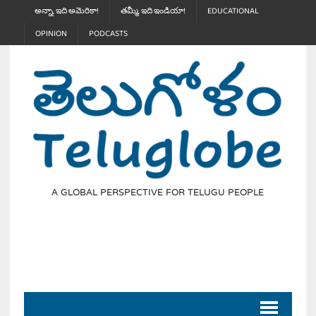
అన్నా, ఇది అమెరికా!
తమ్మీ, ఇది ఇండియా!
EDUCATIONAL
OPINION
PODCASTS
A GLOBAL PERSPECTIVE FOR TELUGU PEOPLE