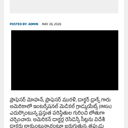
POSTED BY:
ADMIN
MAY 26, 2026
ప్రొఫెసర్ మోహన్, ప్రొఫెసర్ మురళి, డాక్టర్ డ్రాక్స్ గారు
అమెరికాలో ఇంటర్నేషనల్ మెడికల్ గ్రాడ్యుయేట్స్ (IMGs)
ఎదుర్కొంటున్న ప్రస్తుత పరిస్థితుల గురించి లోతుగా
చర్చించారు. అమెరికన్ డాక్టర్ల రెసిడెన్సీ సీట్లను విదేశీ
డాక్టర్లు లాక్కుంటున్నారంటూ జరుగుతున్న తప్పుడు