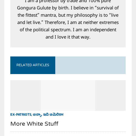
I am a professor by trade and 100% pure
Gongura Gulute by birth. I believe in “survival of
the fittest” mantra, but my philosophy is to “live
and let live.” Therefore, I am at neither extremes
of the political spectrum. I am an independent
and I love it that way.
RELATED ARTICLES
EX-PATRIOTS
,
అన్నా, ఇది అమెరికా!
More White Stuff