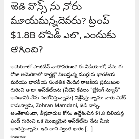
జెడి వాన్స్ ను నోరు
మూయమన్నదెవరు? ట్రంప్
$1.8B దోపిడీ ఎలా, ఎందుకు
ఆగింది?
అమెరికాలో పాజిటివ్ వాతావరణం? ఈ వీడియోలో, నేను ఈ
రోజు అమెరికాలో వార్తల్లో నిలుస్తున్న ముగ్గురు భారతీయ
మరియు భారతీయ సంతతికి చెందిన రాజకీయ ప్రముఖుల
గురించి తాజా అప్‌డేట్‌లను (వీటిని కేవలం "బ్రేకింగ్ న్యూస్"
అనడానికి నేను సంకోచిస్తున్నాను) విశ్లేషిస్తున్నాను: వారు వివేక్
రామస్వామి, Zohran Mamdani, జెడి వాన్స్.
అంతేకాకుండా, తీవ్రవాదుల కోసం ఉద్దేశించిన $1.8 బిలియన్ల
ఫండ్ గురించి ఒక ముఖ్యమైన అప్‌డేట్‌ను నేను మీకు
అందిస్తున్నాను. ఇది దాని స్వంత భారం […]
Share this: