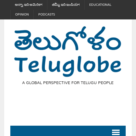
అన్నా, ఇది అమెరికా!
తమ్మీ, ఇది ఇండియా!
EDUCATIONAL
OPINION
PODCASTS
A GLOBAL PERSPECTIVE FOR TELUGU PEOPLE