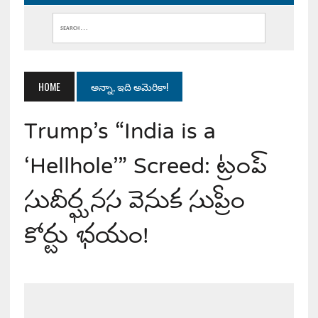
HOME
అన్నా, ఇది అమెరికా!
Trump’s “India is a
‘Hellhole'” Screed: ట్రంప్
సుదీర్ఘ నస వెనుక సుప్రీం
కోర్టు భయం!