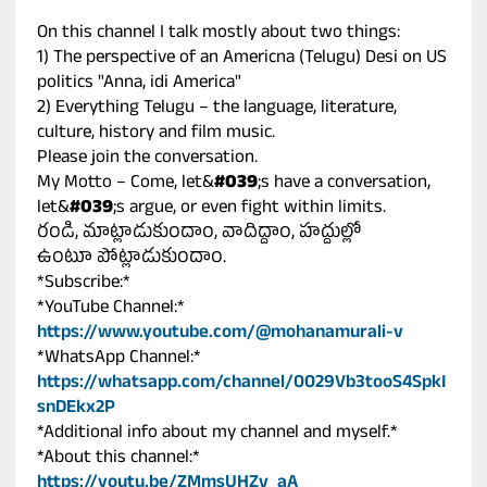
On this channel I talk mostly about two things:
1) The perspective of an Americna (Telugu) Desi on US
politics "Anna, idi America"
2) Everything Telugu – the language, literature,
culture, history and film music.
Please join the conversation.
My Motto – Come, let&
#039
;s have a conversation,
let&
#039
;s argue, or even fight within limits.
రండి, మాట్లాడుకుందాం, వాదిద్దాం, హద్దుల్లో
ఉంటూ పోట్లాడుకుందాం.
*Subscribe:*
*YouTube Channel:*
https://www.youtube.com/@mohanamurali-v
*WhatsApp Channel:*
https://whatsapp.com/channel/0029Vb3tooS4SpkI
snDEkx2P
*Additional info about my channel and myself.*
*About this channel:*
https://youtu.be/ZMmsUHZv_aA