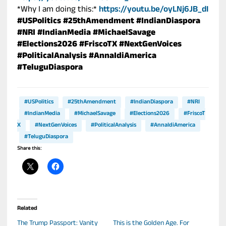
*Why I am doing this:*
https://youtu.be/oyLNj6JB_dI
#USPolitics
#25thAmendment
#IndianDiaspora
#NRI
#IndianMedia
#MichaelSavage
#Elections2026
#FriscoTX
#NextGenVoices
#PoliticalAnalysis
#AnnaIdiAmerica
#TeluguDiaspora
#USPolitics
#25thAmendment
#IndianDiaspora
#NRI
#IndianMedia
#MichaelSavage
#Elections2026
#FriscoT
X
#NextGenVoices
#PoliticalAnalysis
#AnnaIdiAmerica
#TeluguDiaspora
Share this:
Related
The Trump Passport: Vanity
This is the Golden Age. For