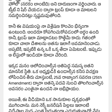
హోల్" (నరకం లాంటిది) అని దారుణంగా వర్ణించారు. ఆ
ట్వీట్ ని షేర్ చేయడం ద్వారా ట్రంప్ కూడా ఆ మాటలని
సమర్థించినట్లు స్పష్టమవుతోంది.
కానీ ఈ విషయంపై నా విశ్లేషణ కొంచెం భిన్నంగా
ఉంటుంది. అందరూ కోపగించుకోవడంలో అర్థం ఉంది
కానీ, ట్రంప్ ఇలా మాట్లాడటం కొత్తేమీ కాదు. గతంలో
కూడా చాలా దేశాలను అతను ఇలాగే అవమానించాడు.
అప్పటికి, ఇప్పటికి ఉన్న ఒకే ఒక్క తేడా ఏమిటంటే.. ఇప్పుడు
ఆ లిస్టులో ఇండియా కూడా చేరింది.
ఇక్కడ మనం ఆలోచించాల్సిన అతిపెద్ద సమస్య అతని
మానసిక స్థితి. ఒక అధ్యక్షుడికి ఉండాల్సిన కనీస విచక్షణ
లోపించిన తీరు చూస్తుంటే, 25వ రాజ్యాంగ సవరణ (25th
Amendment) ద్వారా అతన్ని పదవి నుంచి తొలగించాల్సిన
అవసరం ఎంతైనా ఉందని నా అభిప్రాయం.
అయితే, ఈ వీడియోని ఒక సానుకూల దృక్పథంతో
ముగించాను. మన నెక్స్ట్ జనరేషన్ పిల్లలు ఇలాంటి
విద్వేషాల మధ్య ఎంత అద్భుతంగా ఎదుగుతున్నారో నేను