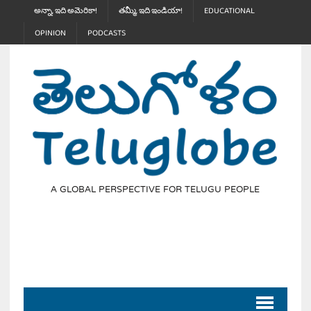
అన్నా, ఇది అమెరికా!
తమ్మీ, ఇది ఇండియా!
EDUCATIONAL
OPINION
PODCASTS
A GLOBAL PERSPECTIVE FOR TELUGU PEOPLE