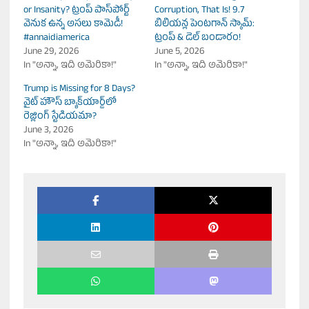
or Insanity? ట్రంప్ పాస్‌పోర్ట్
Corruption, That Is! 9.7
వెనుక ఉన్న అసలు కామెడీ!
బిలియన్ల పెంటగాన్ స్కామ్:
#annaidiamerica
ట్రంప్ & డెల్ బండారం!
June 29, 2026
June 5, 2026
In "అన్నా, ఇది అమెరికా!"
In "అన్నా, ఇది అమెరికా!"
Trump is Missing for 8 Days?
వైట్ హౌస్ బ్యాక్‌యార్డ్‌లో
రెజ్లింగ్ స్టేడియమా?
June 3, 2026
In "అన్నా, ఇది అమెరికా!"