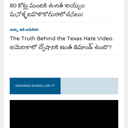
80 కోట్ల మందికి ఉచిత బియ్యం:
మనోళ్ళదివాళాకోరుఆలోచనలు!
అన్నా, ఇది అమెరికా!
The Truth Behind the Texas Hate Video.
అమెరికాలో ద్వేషానికి ఇంత డిమాండ్ ఉందా?
MOHANA MURALI ON YT