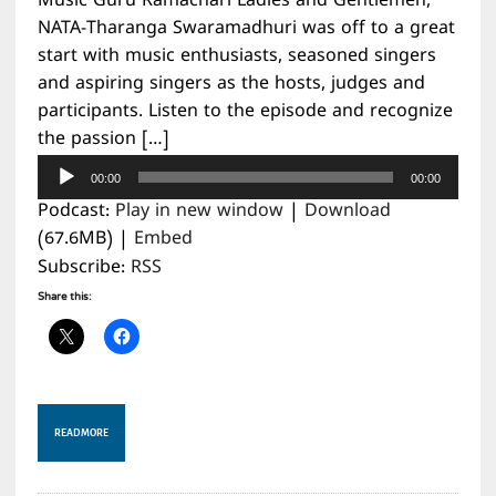
Music Guru Ramachari Ladies and Gentlemen,
NATA-Tharanga Swaramadhuri was off to a great
start with music enthusiasts, seasoned singers
and aspiring singers as the hosts, judges and
participants. Listen to the episode and recognize
the passion […]
Audio
00:00
00:00
Player
Podcast:
Play in new window
|
Download
(67.6MB) |
Embed
Subscribe:
RSS
Share this:
READ MORE