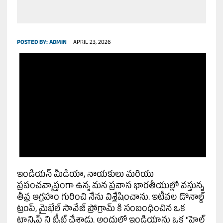
POSTED BY:
ADMIN
APRIL 23, 2026
ఇండియన్ మీడియా, నాయకులు మరియు
ప్రపంచవ్యాప్తంగా ఉన్న మన ప్రవాస భారతీయుల్లో వస్తున్న
తీవ్ర ఆగ్రహం గురించి నేను విశ్లేషించాను. ఇటీవల డొనాల్డ్
ట్రంప్, మైఖేల్ సావేజ్ ప్రోగ్రామ్ కి సంబంధించిన ఒక
ట్రాన్స్క్రిప్ట్ ని ట్వీట్ చేశాడు. అందులో ఇండియాను ఒక "హెల్