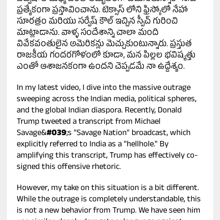
ప్రత్యేకంగా ప్రస్తావించాను. టెక్సాస్ లోని ఫ్రిస్కోలో నేహా
సూరత్రం మరియు సర్వేష్ కౌల్ ఇచ్చిన స్పీచ్ గురించి
మాట్లాడాను. వాళ్ళ సందేశాన్ని చాలా మంది
వివేకవంతులైన అమెరికన్లు మెచ్చుకుంటున్నారు. ప్రస్తుత
రాజకీయ గందరగోళంలో కూడా, మన పిల్లల భవిష్యత్తు
ఎంతో ఆశాజనకంగా ఉందని చెప్పడమే నా ఉద్దేశ్యం.
In my latest video, I dive into the massive outrage
sweeping across the Indian media, political spheres,
and the global Indian diaspora. Recently, Donald
Trump tweeted a transcript from Michael
Savage&
#039
;s "Savage Nation" broadcast, which
explicitly referred to India as a "hellhole." By
amplifying this transcript, Trump has effectively co-
signed this offensive rhetoric.
However, my take on this situation is a bit different.
While the outrage is completely understandable, this
is not a new behavior from Trump. We have seen him