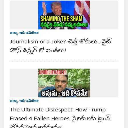
అన్నా, ఇది అమెరికా!
Journalism or a Joke? చెత్త జోకులు.. వైట్
హౌస్ డిన్నర్ లో వింతలు!
అన్నా, ఇది అమెరికా!
The Ultimate Disrespect: How Trump
Erased 4 Fallen Heroes. సైనికులకు ట్రంప్
చేసిన ఘోర అవమానం!