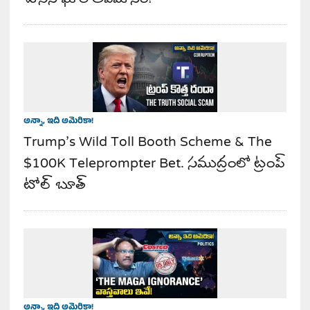
అన్నా, ఇది అమెరికా!
Trump’s Wild Toll Booth Scheme & The
$100K Teleprompter Bet. సముద్రంలో ట్రంప్
టోల్ బూత్
అన్నా, ఇది అమెరికా!