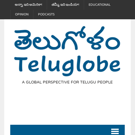
అన్నా, ఇది అమెరికా!
తమ్మీ, ఇది ఇండియా!
EDUCATIONAL
OPINION
PODCASTS
A GLOBAL PERSPECTIVE FOR TELUGU PEOPLE