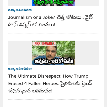
అన్నా, ఇది అమెరికా!
Journalism or a Joke? చెత్త జోకులు.. వైట్
హౌస్ డిన్నర్ లో వింతలు!
అన్నా, ఇది అమెరికా!
The Ultimate Disrespect: How Trump
Erased 4 Fallen Heroes. సైనికులకు ట్రంప్
చేసిన ఘోర అవమానం!