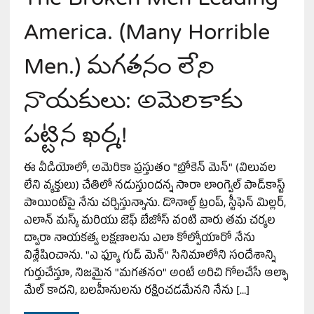
America. (Many Horrible
Men.) మగతనం లేని
నాయకులు: అమెరికాకు
పట్టిన ఖర్మ!
ఈ వీడియోలో, అమెరికా ప్రస్తుతం "బ్రోకెన్ మెన్" (విలువల
లేని వ్యక్తులు) చేతిలో నడుస్తుందన్న సారా లాంగ్వెల్ పాడ్‌కాస్ట్
పాయింట్‌పై నేను చర్చిస్తున్నాను. డొనాల్డ్ ట్రంప్, స్టీఫెన్ మిల్లర్,
ఎలాన్ మస్క్ మరియు జెఫ్ బేజోస్ వంటి వారు తమ చర్యల
ద్వారా నాయకత్వ లక్షణాలను ఎలా కోల్పోయారో నేను
విశ్లేషించాను. "ఎ ఫ్యూ గుడ్ మెన్" సినిమాలోని సందేశాన్ని
గుర్తుచేస్తూ, నిజమైన "మగతనం" అంటే అరిచి గోలచేసే ఆల్ఫా
మేల్ కాదని, బలహీనులను రక్షించడమేనని నేను […]