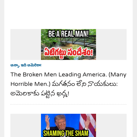
అన్నా, ఇది అమెరికా!
The Broken Men Leading America. (Many
Horrible Men.) మగతనం లేని నాయకులు:
అమెరికాకు పట్టిన ఖర్మ!