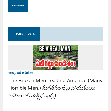
READ MORE
RECENT POSTS
అన్నా, ఇది అమెరికా!
The Broken Men Leading America. (Many
Horrible Men.) మగతనం లేని నాయకులు:
అమెరికాకు పట్టిన ఖర్మ!