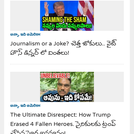
అన్నా, ఇది అమెరికా!
Journalism or a Joke? చెత్త జోకులు.. వైట్
హౌస్ డిన్నర్ లో వింతలు!
అన్నా, ఇది అమెరికా!
The Ultimate Disrespect: How Trump
Erased 4 Fallen Heroes. సైనికులకు ట్రంప్
చేసిన ఘోర అవమానం!