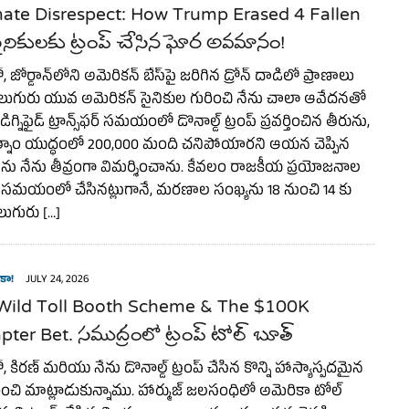
mate Disrespect: How Trump Erased 4 Fallen
ైనికులకు ట్రంప్ చేసిన ఘోర అవమానం!
ోర్డాన్‌లోని అమెరికన్ బేస్‌పై జరిగిన డ్రోన్ దాడిలో ప్రాణాలు
లుగురు యువ అమెరికన్ సైనికుల గురించి నేను చాలా ఆవేదనతో
ిగ్నిఫైడ్ ట్రాన్స్‌ఫర్ సమయంలో డొనాల్డ్ ట్రంప్ ప్రవర్తించిన తీరును,
్నాం యుద్ధంలో 200,000 మంది చనిపోయారని ఆయన చెప్పిన
ాలను నేను తీవ్రంగా విమర్శించాను. కేవలం రాజకీయ ప్రయోజనాల
్ సమయంలో చేసినట్లుగానే, మరణాల సంఖ్యను 18 నుంచి 14 కు
లుగురు […]
కా!
JULY 24, 2026
Wild Toll Booth Scheme & The $100K
ter Bet. సముద్రంలో ట్రంప్ టోల్ బూత్
కిరణ్ మరియు నేను డొనాల్డ్ ట్రంప్ చేసిన కొన్ని హాస్యాస్పదమైన
ించి మాట్లాడుకున్నాము. హార్ముజ్ జలసంధిలో అమెరికా టోల్