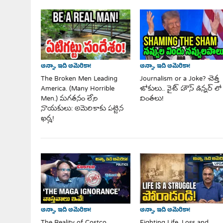
అన్నా, ఇది అమెరికా!
అన్నా, ఇది అమెరికా!
Journalism or a Joke? చెత్త
The Broken Men Leading
జోకులు.. వైట్ హౌస్ డిన్నర్ లో
America. (Many Horrible
వింతలు!
Men.) మగతనం లేని
నాయకులు: అమెరికాకు పట్టిన
ఖర్మ!
అన్నా, ఇది అమెరికా!
అన్నా, ఇది అమెరికా!
Fighting Life, Loss and
The Reality of Costco,