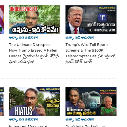
అన్నా, ఇది అమెరికా!
అన్నా, ఇది అమెరికా!
The Ultimate Disrespect:
Trump’s Wild Toll Booth
How Trump Erased 4 Fallen
Scheme & The $100K
Heroes. సైనికులకు ట్రంప్ చేసిన
Teleprompter Bet. సముద్రంలో
ఘోర అవమానం!
ట్రంప్ టోల్ బూత్
అన్నా, ఇది అమెరికా!
అన్నా, ఇది అమెరికా!
Important Message: A
Don’t Miss Today’s Live.