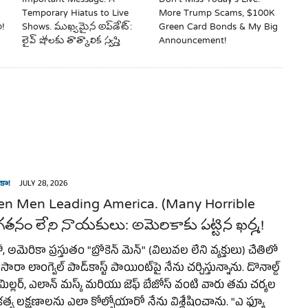
Temporary Hiatus to Live
More Trump Scams, $100K
ి!
Shows. ముఖ్యమైన అప్‌డేట్:
Green Card Bonds & My Big
లైవ్ షోలకు తాత్కాలిక స్వస్తి
Announcement!
కా!
JULY 28, 2026
en Men Leading America. (Many Horrible
తనం లేని నాయకులు: అమెరికాకు పట్టిన ఖర్మ!
మెరికా ప్రస్తుతం "బ్రోకెన్ మెన్" (విలువల లేని వ్యక్తులు) చేతిలో
ారా లాంగ్వెల్ పాడ్‌కాస్ట్ పాయింట్‌పై నేను చర్చిస్తున్నాను. డొనాల్డ్
ెన్ మిల్లర్, ఎలాన్ మస్క్ మరియు జెఫ్ బేజోస్ వంటి వారు తమ చర్యల
్వ లక్షణాలను ఎలా కోల్పోయారో నేను విశ్లేషించాను. "ఎ ఫ్యూ