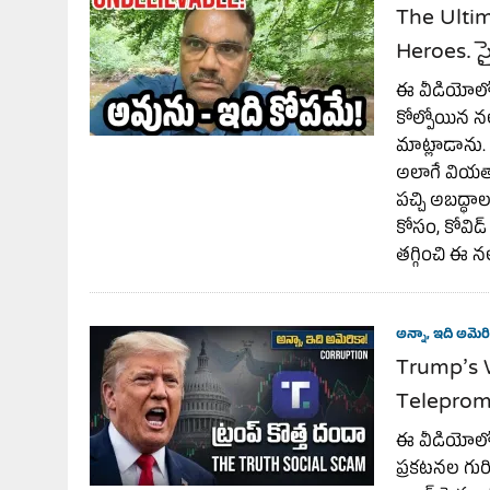
The Ulti
Heroes. స
ఈ వీడియోలో, జ
కోల్పోయిన న
మాట్లాడాను. డ
అలాగే వియత
పచ్చి అబద్ధ
కోసం, కోవిడ
తగ్గించి ఈ న
అన్నా, ఇది అమెరి
Trump’s 
Telepromp
ఈ వీడియోలో, 
ప్రకటనల గుర