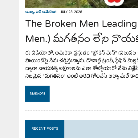
అన్నా, ఇది అమెరికా!
JULY 28, 2026
The Broken Men Leading 
Men.) మగతనం లేని నాయకుల
ఈ వీడియోలో, అమెరికా ప్రస్తుతం "బ్రోకెన్ మెన్" (విలువల లేన
పాయింట్‌పై నేను చర్చిస్తున్నాను. డొనాల్డ్ ట్రంప్, స్టీఫెన
ద్వారా నాయకత్వ లక్షణాలను ఎలా కోల్పోయారో నేను విశ్లేషిం
నిజమైన "మగతనం" అంటే అరిచి గోలచేసే ఆల్ఫా మేల్ కాద
READ MORE
RECENT POSTS