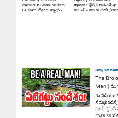
Injustice. ధైర్యం అంటువ్యాధి
Walmart in Global Markets..
అయితే – అది అందరికీ సోకాల
ఒక మాగా ‘మేధావి’ అజ్ఞానం
అన్నా, ఇది అమెరి
The Brok
Men.) మగ
ఈ వీడియోలో, అ
నడుస్తుందన్న స
ట్రంప్, స్టీఫ
ద్వారా నాయకత