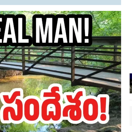
EN.) మగతనం లేని నాయకులు: అమెరికాకు పట్టిన ఖర్మ!