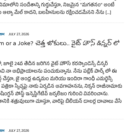
ినిమాలోని సందేశాన్ని గుర్తుచేస్తూ, నిజమైన "మగతనం" అంటే
ే ఆల్ఫా మేల్ కాదని, బలహీనులను రక్షించడమేనని నేను […]
కా!
JULY 27, 2026
 or a Joke? చెత్త జోకులు.. వైట్ హౌస్ డిన్నర్ లో
జూలై 24వ తేదీన జరిగిన వైట్ హౌస్ కరస్పాండెన్స్ డిన్నర్
చి నా అభిప్రాయాలను పంచుకున్నాను. నేను పబ్లిక్ పార్క్ లో ఈ
్డ్ చేస్తూ, జై ఆంధ్ర ఉద్యమం మరియు ఇందిరా గాంధీ ఎమర్జెన్సీ
పత్రికా స్వేచ్ఛపై నాకు ఏర్పడిన అవగాహనను, నిక్సన్ రాజీనామాకు
ింగ్టన్ పోస్ట్ ఇన్వెస్టిగేటివ్ జర్నలిజం గురించి వివరించాను.
శానికి శత్రువులుగా చూస్తూ, వారిపై బిలియన్ డాలర్ల దావాలు వేసే
కా!
JULY 27, 2026