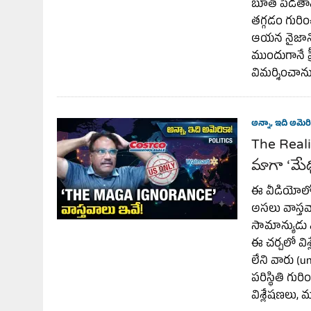
బూత్ పెడతామన
తగ్గడం గురిం
ఆయన నైజాన్ని,
ముందుగానే ప్
విమర్శించాను
అన్నా, ఇది అమెరి
The Reali
మాగా ‘మేధ
ఈ వీడియోలో, 
అసలు వాస్తవా
సామాన్యుడు ఎ
ఈ చర్చలో వి
లేని వారు (
పరిస్థితి గు
విశ్లేషణలు, 