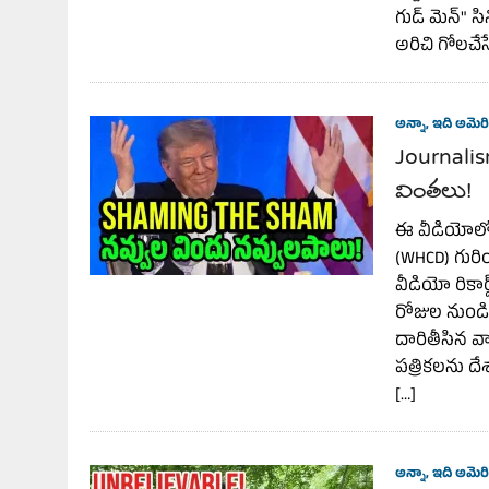
గుడ్ మెన్" స
అరిచి గోలచేస
అన్నా, ఇది అమెరి
Journalism
వింతలు!
ఈ వీడియోలో, 
(WHCD) గురిం
వీడియో రికార
రోజుల నుండి 
దారితీసిన వాష
పత్రికలను దే
[…]
అన్నా, ఇది అమెరి