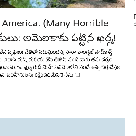
America. (Many Horrible
T
మ
ు: అమెరికాకు పట్టిన ఖర్మ!
ి వ్యక్తులు) చేతిలో నడుస్తుందన్న సారా లాంగ్వెల్ పాడ్‌కాస్ట్
్ మిల్లర్, ఎలాన్ మస్క్ మరియు జెఫ్ బేజోస్ వంటి వారు తమ చర్యల
చాను. "ఎ ఫ్యూ గుడ్ మెన్" సినిమాలోని సందేశాన్ని గుర్తుచేస్తూ,
ని, బలహీనులను రక్షించడమేనని నేను […]