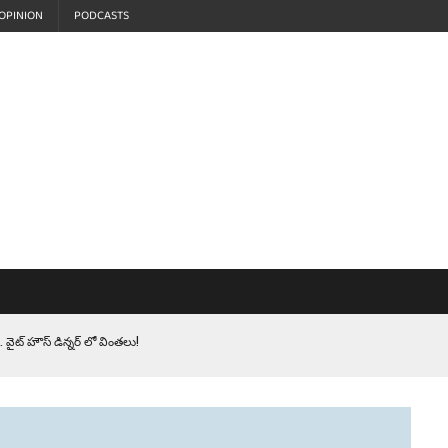
OPINION
PODCASTS
 వైట్ హౌస్ డిన్నర్ లో వింతలు!
LEN HEROES. సైనికులకు ట్రంప్ చేసిన ఘోర అవమానం!
EPROMPTER BET. సముద్రంలో ట్రంప్ టోల్ బూత్
S.. ఒక మాగా ‘మేధావి’ అజ్ఞానం