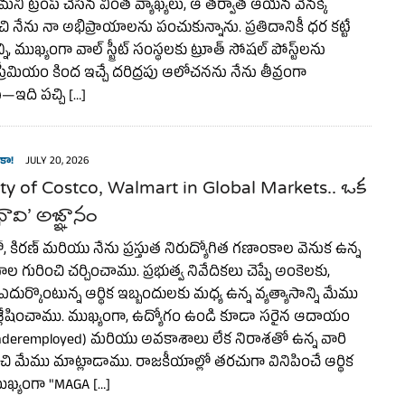
ి ట్రంప్ చేసిన వింత వ్యాఖ్యలు, ఆ తర్వాత ఆయన వెనక్కి
చి నేను నా అభిప్రాయాలను పంచుకున్నాను. ప్రతిదానికీ ధర కట్టే
 ముఖ్యంగా వాల్ స్ట్రీట్ సంస్థలకు ట్రూత్ సోషల్ పోస్ట్‌లను
రీమియం కింద ఇచ్చే దరిద్రపు ఆలోచనను నేను తీవ్రంగా
—ఇది పచ్చి […]
కా!
JULY 20, 2026
ty of Costco, Walmart in Global Markets.. ఒక
ావి’ అజ్ఞానం
కిరణ్ మరియు నేను ప్రస్తుత నిరుద్యోగిత గణాంకాల వెనుక ఉన్న
ల గురించి చర్చించాము. ప్రభుత్వ నివేదికలు చెప్పే అంకెలకు,
దుర్కొంటున్న ఆర్థిక ఇబ్బందులకు మధ్య ఉన్న వ్యత్యాసాన్ని మేము
శ్లేషించాము. ముఖ్యంగా, ఉద్యోగం ఉండి కూడా సరైన ఆదాయం
underemployed) మరియు అవకాశాలు లేక నిరాశతో ఉన్న వారి
రించి మేము మాట్లాడాము. రాజకీయాల్లో తరచుగా వినిపించే ఆర్థిక
ముఖ్యంగా "MAGA […]