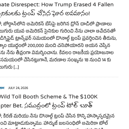
mate Disrespect: How Trump Erased 4 Fallen
ైనికులకు ట్రంప్ చేసిన ఘోర అవమానం!
ోర్డాన్‌లోని అమెరికన్ బేస్‌పై జరిగిన డ్రోన్ దాడిలో ప్రాణాలు
లుగురు యువ అమెరికన్ సైనికుల గురించి నేను చాలా ఆవేదనతో
ిగ్నిఫైడ్ ట్రాన్స్‌ఫర్ సమయంలో డొనాల్డ్ ట్రంప్ ప్రవర్తించిన తీరును,
్నాం యుద్ధంలో 200,000 మంది చనిపోయారని ఆయన చెప్పిన
ాలను నేను తీవ్రంగా విమర్శించాను. కేవలం రాజకీయ ప్రయోజనాల
్ సమయంలో చేసినట్లుగానే, మరణాల సంఖ్యను 18 నుంచి 14 కు
లుగురు […]
కా!
JULY 24, 2026
Wild Toll Booth Scheme & The $100K
ter Bet. సముద్రంలో ట్రంప్ టోల్ బూత్
కిరణ్ మరియు నేను డొనాల్డ్ ట్రంప్ చేసిన కొన్ని హాస్యాస్పదమైన
ించి మాట్లాడుకున్నాము. హార్ముజ్ జలసంధిలో అమెరికా టోల్