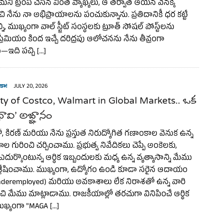
ి ట్రంప్ చేసిన వింత వ్యాఖ్యలు, ఆ తర్వాత ఆయన వెనక్కి
చి నేను నా అభిప్రాయాలను పంచుకున్నాను. ప్రతిదానికీ ధర కట్టే
 ముఖ్యంగా వాల్ స్ట్రీట్ సంస్థలకు ట్రూత్ సోషల్ పోస్ట్‌లను
రీమియం కింద ఇచ్చే దరిద్రపు ఆలోచనను నేను తీవ్రంగా
—ఇది పచ్చి […]
కా!
JULY 20, 2026
ty of Costco, Walmart in Global Markets.. ఒక
ావి’ అజ్ఞానం
కిరణ్ మరియు నేను ప్రస్తుత నిరుద్యోగిత గణాంకాల వెనుక ఉన్న
ల గురించి చర్చించాము. ప్రభుత్వ నివేదికలు చెప్పే అంకెలకు,
దుర్కొంటున్న ఆర్థిక ఇబ్బందులకు మధ్య ఉన్న వ్యత్యాసాన్ని మేము
శ్లేషించాము. ముఖ్యంగా, ఉద్యోగం ఉండి కూడా సరైన ఆదాయం
underemployed) మరియు అవకాశాలు లేక నిరాశతో ఉన్న వారి
రించి మేము మాట్లాడాము. రాజకీయాల్లో తరచుగా వినిపించే ఆర్థిక
ముఖ్యంగా "MAGA […]