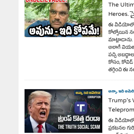
The Ulti
Heroes. స
ఈ వీడియోలో, జ
కోల్పోయిన న
మాట్లాడాను. డ
అలాగే వియత
పచ్చి అబద్ధ
కోసం, కోవిడ
తగ్గించి ఈ న
అన్నా, ఇది అమెరి
Trump’s 
Telepromp
ఈ వీడియోలో, 
ప్రకటనల గుర