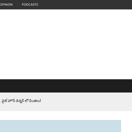
OPINION
PODCASTS
 వైట్ హౌస్ డిన్నర్ లో వింతలు!
LEN HEROES. సైనికులకు ట్రంప్ చేసిన ఘోర అవమానం!
EPROMPTER BET. సముద్రంలో ట్రంప్ టోల్ బూత్
S.. ఒక మాగా ‘మేధావి’ అజ్ఞానం