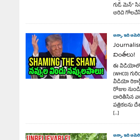
గుడ్ మెన్" స
అరిచి గోలచేస
అన్నా, ఇది అమెరి
Journalism
వింతలు!
ఈ వీడియోలో, 
(WHCD) గురిం
వీడియో రికార
రోజుల నుండి 
దారితీసిన వాష
పత్రికలను దే
[…]
అన్నా, ఇది అమెరి