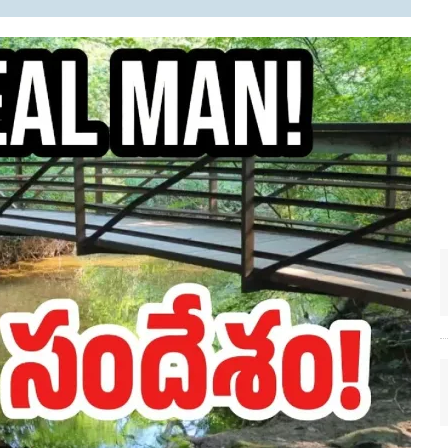
EN.) మగతనం లేని నాయకులు: అమెరికాకు పట్టిన ఖర్మ!