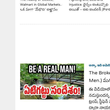
Injustice. ధైర్యం అంటువ్యాధి
Walmart in Global Markets..
అయితే – అది అందరికీ సోకాల
ఒక మాగా ‘మేధావి’ అజ్ఞానం
అన్నా, ఇది అమెరి
The Brok
Men.) మగ
ఈ వీడియోలో, అ
నడుస్తుందన్న స
ట్రంప్, స్టీఫ
ద్వారా నాయకత