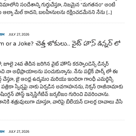
ినిమాలోని సందేశాన్ని గుర్తుచేస్తూ, నిజమైన "మగతనం" అంటే
ే ఆల్ఫా మేల్ కాదని, బలహీనులను రక్షించడమేనని నేను […]
కా!
JULY 27, 2026
 or a Joke? చెత్త జోకులు.. వైట్ హౌస్ డిన్నర్ లో
జూలై 24వ తేదీన జరిగిన వైట్ హౌస్ కరస్పాండెన్స్ డిన్నర్
చి నా అభిప్రాయాలను పంచుకున్నాను. నేను పబ్లిక్ పార్క్ లో ఈ
్డ్ చేస్తూ, జై ఆంధ్ర ఉద్యమం మరియు ఇందిరా గాంధీ ఎమర్జెన్సీ
పత్రికా స్వేచ్ఛపై నాకు ఏర్పడిన అవగాహనను, నిక్సన్ రాజీనామాకు
ింగ్టన్ పోస్ట్ ఇన్వెస్టిగేటివ్ జర్నలిజం గురించి వివరించాను.
శానికి శత్రువులుగా చూస్తూ, వారిపై బిలియన్ డాలర్ల దావాలు వేసే
కా!
JULY 27, 2026