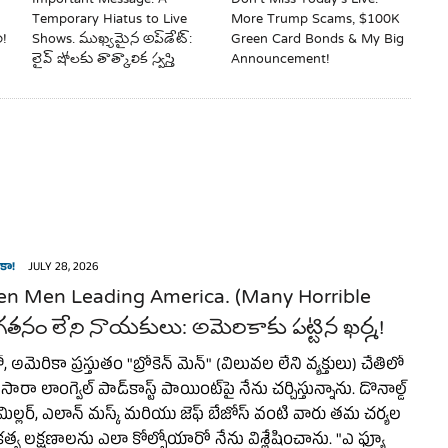
Temporary Hiatus to Live
More Trump Scams, $100K
ి!
Shows. ముఖ్యమైన అప్‌డేట్:
Green Card Bonds & My Big
లైవ్ షోలకు తాత్కాలిక స్వస్తి
Announcement!
కా!
JULY 28, 2026
en Men Leading America. (Many Horrible
తనం లేని నాయకులు: అమెరికాకు పట్టిన ఖర్మ!
మెరికా ప్రస్తుతం "బ్రోకెన్ మెన్" (విలువల లేని వ్యక్తులు) చేతిలో
ారా లాంగ్వెల్ పాడ్‌కాస్ట్ పాయింట్‌పై నేను చర్చిస్తున్నాను. డొనాల్డ్
ెన్ మిల్లర్, ఎలాన్ మస్క్ మరియు జెఫ్ బేజోస్ వంటి వారు తమ చర్యల
్వ లక్షణాలను ఎలా కోల్పోయారో నేను విశ్లేషించాను. "ఎ ఫ్యూ