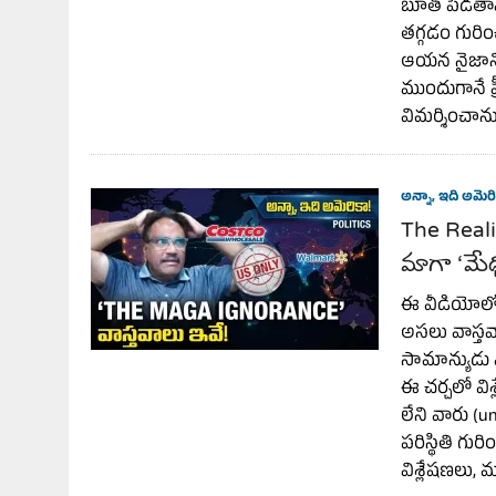
బూత్ పెడతామన
తగ్గడం గురిం
ఆయన నైజాన్ని,
ముందుగానే ప్
విమర్శించాను
అన్నా, ఇది అమెరి
The Reali
మాగా ‘మేధ
ఈ వీడియోలో, 
అసలు వాస్తవా
సామాన్యుడు ఎ
ఈ చర్చలో వి
లేని వారు (
పరిస్థితి గు
విశ్లేషణలు, 