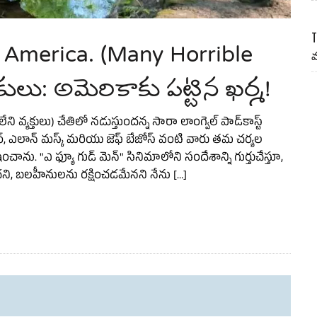
America. (Many Horrible
T
మ
ు: అమెరికాకు పట్టిన ఖర్మ!
ి వ్యక్తులు) చేతిలో నడుస్తుందన్న సారా లాంగ్వెల్ పాడ్‌కాస్ట్
్ మిల్లర్, ఎలాన్ మస్క్ మరియు జెఫ్ బేజోస్ వంటి వారు తమ చర్యల
చాను. "ఎ ఫ్యూ గుడ్ మెన్" సినిమాలోని సందేశాన్ని గుర్తుచేస్తూ,
ని, బలహీనులను రక్షించడమేనని నేను […]