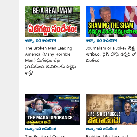
అన్నా, ఇది అమెరికా!
అన్నా, ఇది అమెరికా!
Journalism or a Joke? చెత్త
The Broken Men Leading
జోకులు.. వైట్ హౌస్ డిన్నర్ లో
America. (Many Horrible
వింతలు!
Men.) మగతనం లేని
నాయకులు: అమెరికాకు పట్టిన
ఖర్మ!
అన్నా, ఇది అమెరికా!
అన్నా, ఇది అమెరికా!
Fighting Life, Loss and
The Reality of Costco,