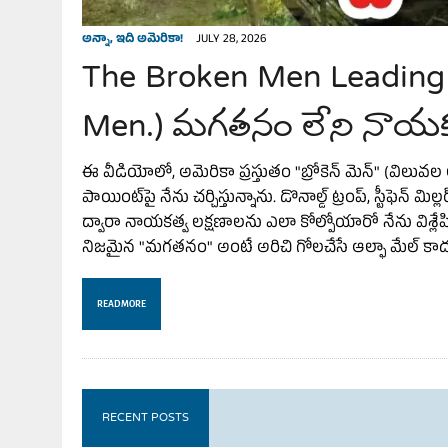
అన్నా, ఇది అమెరికా!
JULY 28, 2026
The Broken Men Leading 
Men.) మగతనం లేని నాయకుల
ఈ వీడియోలో, అమెరికా ప్రస్తుతం "బ్రోకెన్ మెన్" (విలువల లేన
పాయింట్‌పై నేను చర్చిస్తున్నాను. డొనాల్డ్ ట్రంప్, స్టీఫెన
ద్వారా నాయకత్వ లక్షణాలను ఎలా కోల్పోయారో నేను విశ్లేషిం
నిజమైన "మగతనం" అంటే అరిచి గోలచేసే ఆల్ఫా మేల్ కాద
READ MORE
RECENT POSTS