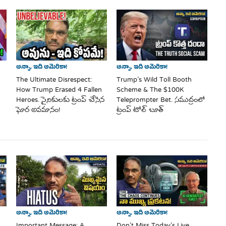
అన్నా, ఇది అమెరికా!
అన్నా, ఇది అమెరికా!
The Ultimate Disrespect:
Trump’s Wild Toll Booth
How Trump Erased 4 Fallen
Scheme & The $100K
Heroes. సైనికులకు ట్రంప్ చేసిన
Teleprompter Bet. సముద్రంలో
ఘోర అవమానం!
ట్రంప్ టోల్ బూత్
అన్నా, ఇది అమెరికా!
అన్నా, ఇది అమెరికా!
Important Message: A
Don’t Miss Today’s Live.