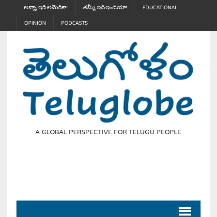
అన్నా, ఇది అమెరికా!
తమ్మీ, ఇది ఇండియా!
EDUCATIONAL
OPINION
PODCASTS
A GLOBAL PERSPECTIVE FOR TELUGU PEOPLE