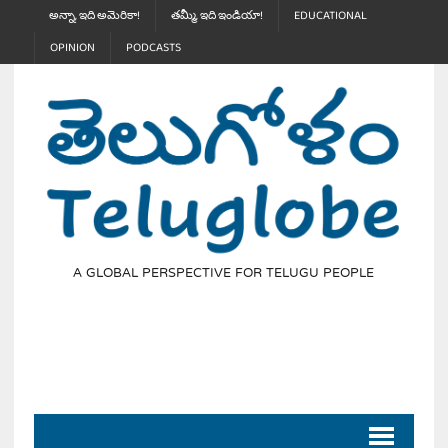
అన్నా, ఇది అమెరికా!
తమ్మీ, ఇది ఇండియా!
EDUCATIONAL
OPINION
PODCASTS
A GLOBAL PERSPECTIVE FOR TELUGU PEOPLE