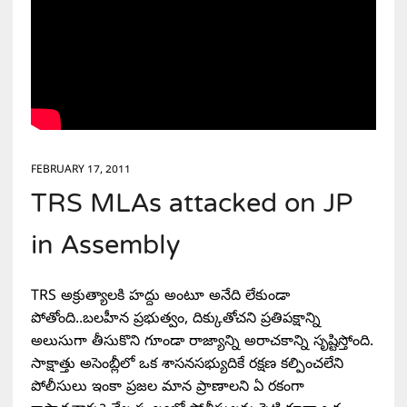
FEBRUARY 17, 2011
TRS MLAs attacked on JP
in Assembly
TRS అక్రుత్యాలకి హద్దు అంటూ అనేది లేకుండా
పోతోంది..బలహీన ప్రభుత్వం, దిక్కుతోచని ప్రతిపక్షాన్ని
అలుసుగా తీసుకొని గూండా రాజ్యాన్ని అరాచకాన్ని సృష్టిస్తోంది.
సాక్షాత్తు అసెంబ్లీలో ఒక శాసనసభ్యుదికే రక్షణ కల్పించలేని
పోలీసులు ఇంకా ప్రజల మాన ప్రాణాలని ఏ రకంగా