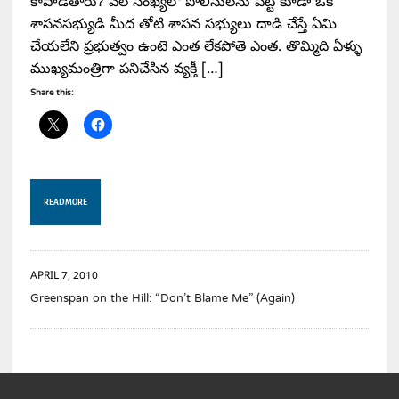
కాపాడతారు? వేల సంఖ్యలో పోలీసులను పెట్టి కూడా ఒక
శాసనసభ్యుడి మీద తోటి శాసన సభ్యులు దాడి చేస్తే ఏమి
చేయలేని ప్రభుత్వం ఉంటె ఎంత లేకపోతె ఎంత. తొమ్మిది ఏళ్ళు
ముఖ్యమంత్రిగా పనిచేసిన వ్యక్తీ […]
Share this:
READ MORE
APRIL 7, 2010
Greenspan on the Hill: “Don’t Blame Me” (Again)