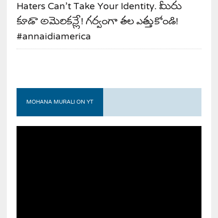
Haters Can’t Take Your Identity. మీరు
కూడా అమెరికన్లే! గర్వంగా తల ఎత్తుకోండి!
#annaidiamerica
MOHANA MURALI ON YT