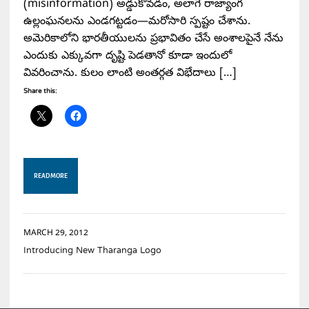
(misinformation) అడ్డుకోవడం, అలాగే రాజ్యాంగ
ఉల్లంఘనలను ఎండగట్టడం—మరోసారి స్పష్టం చేశాను.
అమెరికాలోని భారతీయులను ప్రభావితం చేసే అంశాలపైనే నేను
ఎందుకు ఎక్కువగా దృష్టి పెడతానో కూడా ఇందులో
వివరించాను. కులం లాంటి అంతర్గత విభేదాలు […]
Share this:
READ MORE
MARCH 29, 2012
Introducing New Tharanga Logo