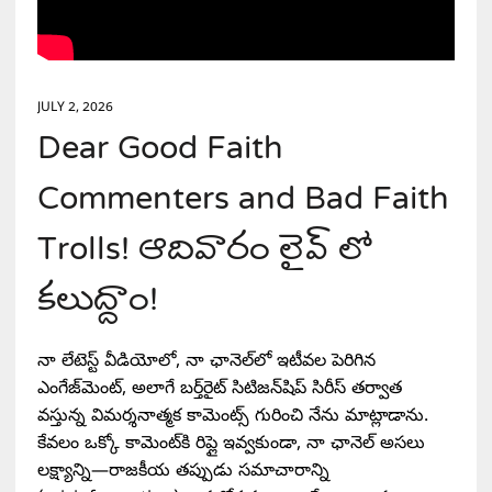
JULY 2, 2026
Dear Good Faith
Commenters and Bad Faith
Trolls! ఆదివారం లైవ్ లో
కలుద్దాం!
నా లేటెస్ట్ వీడియోలో, నా ఛానెల్‌లో ఇటీవల పెరిగిన
ఎంగేజ్‌మెంట్, అలాగే బర్త్‌రైట్ సిటిజన్‌షిప్ సిరీస్ తర్వాత
వస్తున్న విమర్శనాత్మక కామెంట్స్ గురించి నేను మాట్లాడాను.
కేవలం ఒక్కో కామెంట్‌కి రిప్లై ఇవ్వకుండా, నా ఛానెల్ అసలు
లక్ష్యాన్ని—రాజకీయ తప్పుడు సమాచారాన్ని