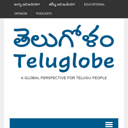
అన్నా, ఇది అమెరికా!
తమ్మీ, ఇది ఇండియా!
EDUCATIONAL
OPINION
PODCASTS
A GLOBAL PERSPECTIVE FOR TELUGU PEOPLE