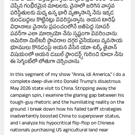
చెప్పిన గంభీరమైన మాటలకు, చైనాలో జరిగిన వాస్తవ
పరిస్థితులకు మధ్య ఉన్న భారీ వ్యత్యాసాన్ని నేను ఇక్కడ
కుండబద్దలు కొట్టినట్లు వివరిస్తున్నాను. ఆయన టారిఫ్
విధానాలు చైనాను ప్రపంచంలోనే అతిపెద్ద సూపర్
పవర్‌గా ఎలా మార్చాయో నేను స్పష్టంగా వివరించాను.
అమెరికా మిలిటరీ స్థావరాల దగ్గర చైనీయులు వ్యవసాయ
భూములు కొనడంపై ఆయన వేసిన యూ-టర్న్, తైవాన్
విషయంలో ఆయన డబుల్ స్టాండర్డ్స్ గురించి కూడా నేను
ఈ సెగ్మెంట్‌లో లోతుగా చర్చించాను.
In this segment of my show "Anna, idi America," I do a
complete deep-dive into Donald Trump’s disastrous
May 2026 state visit to China. Stripping away the
campaign spin, I examine the glaring gap between his
tough-guy rhetoric and the humiliating reality on the
ground. I break down how his failed tariff strategies
inadvertently boosted China to superpower status,
and I analyze his hypocritical flip-flop on Chinese
nationals purchasing US agricultural land near