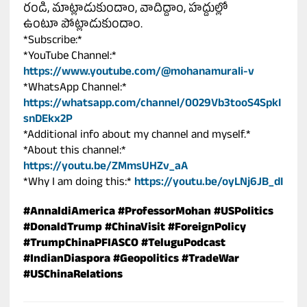
రండి, మాట్లాడుకుందాం, వాదిద్దాం, హద్దుల్లో
ఉంటూ పోట్లాడుకుందాం.
*Subscribe:*
*YouTube Channel:*
https://www.youtube.com/@mohanamurali-v
*WhatsApp Channel:*
https://whatsapp.com/channel/0029Vb3tooS4SpkI
snDEkx2P
*Additional info about my channel and myself.*
*About this channel:*
https://youtu.be/ZMmsUHZv_aA
*Why I am doing this:*
https://youtu.be/oyLNj6JB_dI
#AnnaldiAmerica
#ProfessorMohan
#USPolitics
#DonaldTrump
#ChinaVisit
#ForeignPolicy
#TrumpChinaPFIASCO
#TeluguPodcast
#IndianDiaspora
#Geopolitics
#TradeWar
#USChinaRelations