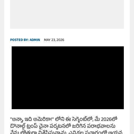
POSTED BY:
ADMIN
MAY 23, 2026
"అన్నా, ఇది అమెరికా!" లోని ఈ సెగ్మెంట్‌లో, మే 2026లో
డొనాల్డ్ ట్రంప్ చైనా పర్యటనలో జరిగిన పరాభవాలను
నేను లోతుగా విశ్లేషిస్తున్నాను. ఎన్నికల ప్రచారంలో ఆయన