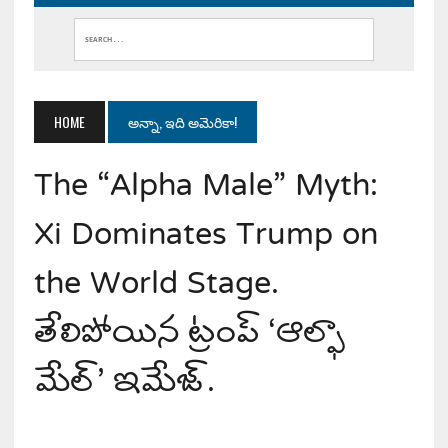
HOME
అన్నా, ఇది అమెరికా!
The “Alpha Male” Myth:
Xi Dominates Trump on
the World Stage.
తేలిపోయిన ట్రంప్ ‘ఆల్ఫా
మేల్’ ఇమేజ్.