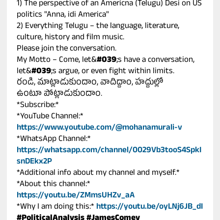
1) The perspective of an Americna (Telugu) Desi on US
politics "Anna, idi America"
2) Everything Telugu – the language, literature,
culture, history and film music.
Please join the conversation.
My Motto – Come, let&
#039
;s have a conversation,
let&
#039
;s argue, or even fight within limits.
రండి, మాట్లాడుకుందాం, వాదిద్దాం, హద్దుల్లో
ఉంటూ పోట్లాడుకుందాం.
*Subscribe:*
*YouTube Channel:*
https://www.youtube.com/@mohanamurali-v
*WhatsApp Channel:*
https://whatsapp.com/channel/0029Vb3tooS4SpkI
snDEkx2P
*Additional info about my channel and myself.*
*About this channel:*
https://youtu.be/ZMmsUHZv_aA
*Why I am doing this:*
https://youtu.be/oyLNj6JB_dI
#PoliticalAnalysis
#JamesComey