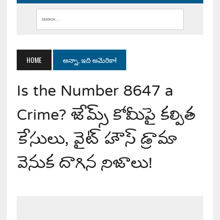
HOME
అన్నా, ఇది అమెరికా!
Is the Number 8647 a
Crime? జేమ్స్ కోమీపై కల్పిత
కేసులు, వైట్ హౌస్ డ్రామా
వెనుక దాగిన నిజాలు!