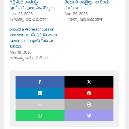
గడ్డి మీద రాతలపై
రెండు సౌండ్‌బైట్లు, నా రెండు
ట్రంప్ఏడుపులు, పెడబొబ్బలు
మాటలు
June 25, 2026
April 29, 2026
In "అన్నా, ఇది అమెరికా!"
In "అన్నా, ఇది అమెరికా!"
Should a Professor Cuss on
Podcast? ట్రంప్ ప్రవర్తన vs నా
బూతులు: నా భాష మీద నా
వివరణ.
May 19, 2026
In "అన్నా, ఇది అమెరికా!"