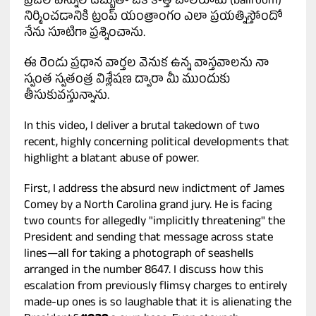
ప్రజల పన్నుల డబ్బుతో ఒక కొత్త బాల్‌రూమ్ (ballroom)
నిర్మించడానికి ట్రంప్ యంత్రాంగం ఎలా ప్రయత్నిస్తోందో
నేను సూటిగా ప్రశ్నించాను.
ఈ రెండు ప్రధాన వార్తల వెనుక ఉన్న వాస్తవాలను నా
స్వంత స్వతంత్ర విశ్లేషణ ద్వారా మీ ముందుకు
తీసుకువస్తున్నాను.
In this video, I deliver a brutal takedown of two
recent, highly concerning political developments that
highlight a blatant abuse of power.
First, I address the absurd new indictment of James
Comey by a North Carolina grand jury. He is facing
two counts for allegedly "implicitly threatening" the
President and sending that message across state
lines—all for taking a photograph of seashells
arranged in the number 8647. I discuss how this
escalation from previously flimsy charges to entirely
made-up ones is so laughable that it is alienating the