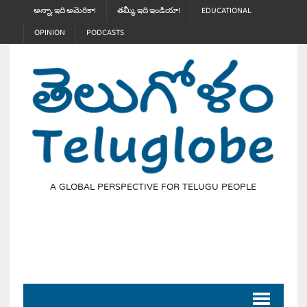
అన్నా, ఇది అమెరికా!
తమ్మీ, ఇది ఇండియా!
EDUCATIONAL
OPINION
PODCASTS
A GLOBAL PERSPECTIVE FOR TELUGU PEOPLE