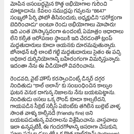
మోపిన అసంబద్ధమైన కొత్త అభియోగాల గురించి
మాట్లాడాను. కేవలం సముద్రపు గవ్వలను "8647"
సంఖ్యలో పేర్చి ఫోటో తీసినందుకు, అధ్యక్షుడిని "పరోక్షంగా
బెదిరించాడు" అంటూ రెండు అభియోగాలు మోపారు!
ఇది ఎంత హాస్యాస్పదంగా ఉందంటే, ఏమాత్రం ఆధారాలు
లేని కల్పిత ఆరోపణల స్థాయికి ఇది చేరడంతో ట్రంప్
మద్దతుదారులు కూడా ఆయనకు దూరమవుతున్నారు.
జోనాథన్ టర్లీ లాంటి గట్టి మద్దతుదారులు సైతం ఈ పచ్చి
అధికార దుర్వినియోగాన్ని బహిరంగంగా విమర్శిస్తున్నారు.
ఇదంతా నేను ఈ వీడియోలో వివరించాను.
రెండవది, వైట్ హౌస్ కరస్పాండెంట్స్ డిన్నర్ దగ్గర
నిందితుడు "కాల్ అలాన్" కు సంబంధించిన కాల్పుల
ఘటన వెనుక దాగున్న నిజాలను నేను బయటపెట్టాను.
నిందితుడు అసలు ఒక్క రౌండ్ కూడా కాల్చలేదని,
గాయపడిన సీక్రెట్ సర్వీస్ ఏజెంట్‌కు తగిలిన బుల్లెట్ వాళ్ళ
సొంత వాళ్ళు కాల్చినదే (friendly fire) అని
బయటపడుతున్న వివరాలను విశ్లేషించాను. వాస్తవాలు
ఇలా ఉన్నప్పటికీ, ఈ గందరగోళాన్ని ఆసరాగా చేసుకుని,