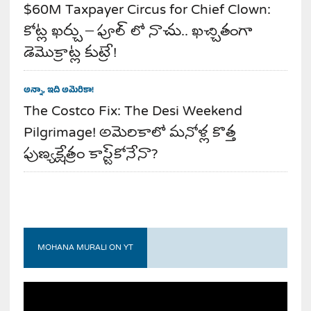
$60M Taxpayer Circus for Chief Clown:
కోట్ల ఖర్చు – పూల్ లో నాచు.. ఖచ్చితంగా
డెమొక్రాట్ల కుట్రే!
అన్నా, ఇది అమెరికా!
The Costco Fix: The Desi Weekend
Pilgrimage! అమెరికాలో మనోళ్ల కొత్త
పుణ్యక్షేత్రం కాస్ట్‌కోనేనా?
MOHANA MURALI ON YT