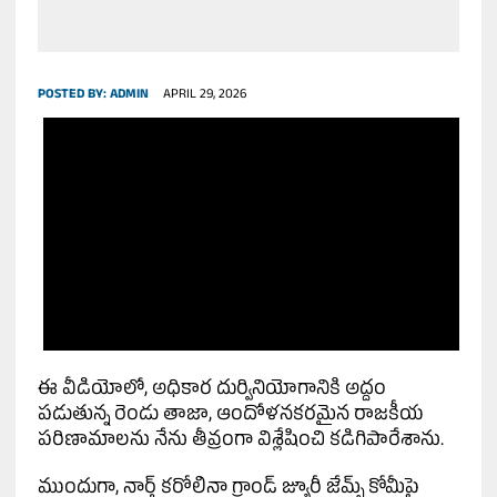
POSTED BY:
ADMIN
APRIL 29, 2026
ఈ వీడియోలో, అధికార దుర్వినియోగానికి అద్దం
పడుతున్న రెండు తాజా, ఆందోళనకరమైన రాజకీయ
పరిణామాలను నేను తీవ్రంగా విశ్లేషించి కడిగిపారేశాను.
ముందుగా, నార్త్ కరోలినా గ్రాండ్ జ్యూరీ జేమ్స్ కోమీపై