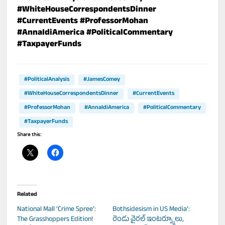
#WhiteHouseCorrespondentsDinner
#CurrentEvents
#ProfessorMohan
#AnnaIdiAmerica
#PoliticalCommentary
#TaxpayerFunds
#PoliticalAnalysis
#JamesComey
#WhiteHouseCorrespondentsDinner
#CurrentEvents
#ProfessorMohan
#AnnaIdiAmerica
#PoliticalCommentary
#TaxpayerFunds
Share this:
Related
National Mall ‘Crime Spree’:
Bothsidesism in US Media’:
The Grasshoppers Edition!
రెండు వైరల్ ఇంటర్వ్యూలు,