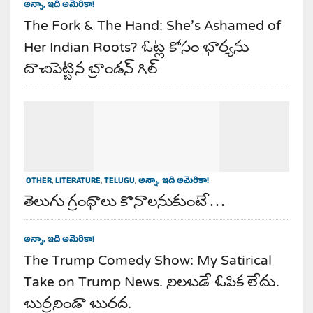
అన్నా, ఇది అమెరికా!
The Fork & The Hand: She’s Ashamed of
Her Indian Roots? ఓట్ల కోసం భార్యను
దాచిపెట్టిన బ్రాండన్ గిల్
OTHER
,
LITERATURE
,
TELUGU
,
అన్నా, ఇది అమెరికా!
తెలుగు గ్రంధాలు కొనాలనుకుంటే…
అన్నా, ఇది అమెరికా!
The Trump Comedy Show: My Satirical
Take on Trump News. నిలబడే ఓపిక లేదు.
బుర్రనిండా బురద.