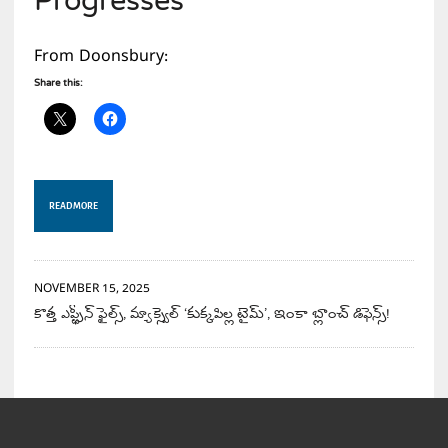
Progresses
From Doonsbury:
Share this:
READ MORE
NOVEMBER 15, 2025
కొత్త ఎప్స్టీన్ ఫైల్స్, మ్యాక్స్వెల్ ‘కుక్కపిల్ల టైమ్’, ఇంకా బ్లాంచ్ డిఫెన్స్!