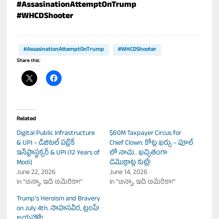
#AssasinationAttemptOnTrump
#WHCDShooter
#AssasinationAttemptOnTrump
#WHCDShooter
Share this:
Related
Digital Public Infrastructure
$60M Taxpayer Circus for
& UPI – డిజిటల్ పబ్లిక్
Chief Clown: కోట్ల ఖర్చు – పూల్
ఇన్‌ఫ్రాస్ట్రక్చర్ & UPI (12 Years of
లో నాచు.. ఖచ్చితంగా
Modi)
డెమొక్రాట్ల కుట్రే!
June 22, 2026
June 14, 2026
In "అన్నా, ఇది అమెరికా!"
In "అన్నా, ఇది అమెరికా!"
Trump’s Heroism and Bravery
on July 4th. సాహసవీర, ట్రంప్!
జయహో!