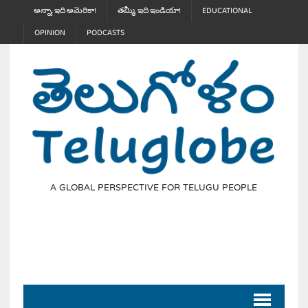
అన్నా, ఇది అమెరికా!
తమ్మీ, ఇది ఇండియా!
EDUCATIONAL
OPINION
PODCASTS
A GLOBAL PERSPECTIVE FOR TELUGU PEOPLE