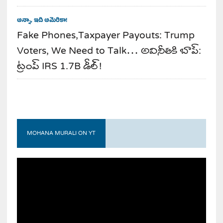
అన్నా, ఇది అమెరికా!
Fake Phones,Taxpayer Payouts: Trump
Voters, We Need to Talk… అవినీతికి బాప్:
ట్రంప్ IRS 1.7B డీల్!
MOHANA MURALI ON YT