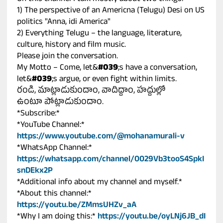
1) The perspective of an Americna (Telugu) Desi on US
politics "Anna, idi America"
2) Everything Telugu – the language, literature,
culture, history and film music.
Please join the conversation.
My Motto – Come, let&
#039
;s have a conversation,
let&
#039
;s argue, or even fight within limits.
రండి, మాట్లాడుకుందాం, వాదిద్దాం, హద్దుల్లో
ఉంటూ పోట్లాడుకుందాం.
*Subscribe:*
*YouTube Channel:*
https://www.youtube.com/@mohanamurali-v
*WhatsApp Channel:*
https://whatsapp.com/channel/0029Vb3tooS4SpkI
snDEkx2P
*Additional info about my channel and myself.*
*About this channel:*
https://youtu.be/ZMmsUHZv_aA
*Why I am doing this:*
https://youtu.be/oyLNj6JB_dI