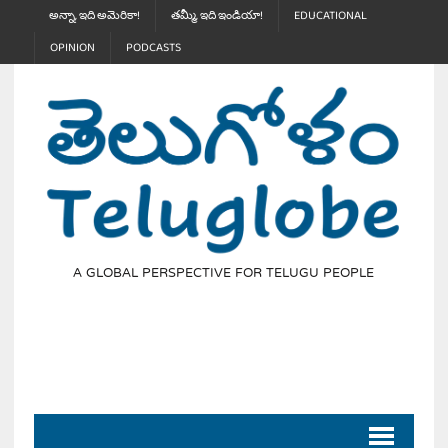
అన్నా, ఇది అమెరికా!
తమ్మీ, ఇది ఇండియా!
EDUCATIONAL
OPINION
PODCASTS
A GLOBAL PERSPECTIVE FOR TELUGU PEOPLE