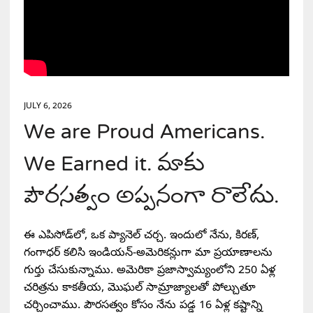
JULY 6, 2026
We are Proud Americans.
We Earned it. మాకు
పౌరసత్వం అప్పనంగా రాలేదు.
ఈ ఎపిసోడ్‌లో, ఒక ప్యానెల్ చర్చ. ఇందులో నేను, కిరణ్,
గంగాధర్ కలిసి ఇండియన్-అమెరికన్లుగా మా ప్రయాణాలను
గుర్తు చేసుకున్నాము. అమెరికా ప్రజాస్వామ్యంలోని 250 ఏళ్ల
చరిత్రను కాకతీయ, మొఘల్ సామ్రాజ్యాలతో పోల్చుతూ
చర్చించాము. పౌరసత్వం కోసం నేను పడ్డ 16 ఏళ్ల కష్టాన్ని