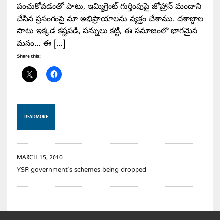
పంచుకోవడంతో పాటు, ఇమ్మిగ్రెంట్ గుర్తింపుపై జోహ్రాన్ మందాని
చేసిన ప్రసంగంపై మా అభిప్రాయాలను వ్యక్తం చేశాము. దశాబ్దాల
పాటు ఇక్కడ కష్టపడి, పన్నులు కట్టి, ఈ సమాజంలో భాగమైన
మనం… ఈ […]
Share this:
READ MORE
MARCH 15, 2010
YSR government’s schemes being dropped