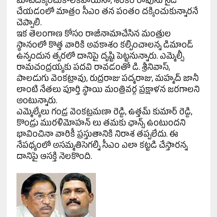
మాటదక్కించుకోలేకపోయినా, శంకర్ రావును సైడ్
చేయడంలో మాత్రం సీఎం తన పంతం దక్కించుకున్నారనే
చెప్పాలి.
ఇక తెలంగాణ కోసం రాజీనామాచేసిన మంత్రుల
స్థానంలో కొత్త వారికి అవకాశం కల్పించాలన్న డిమాండ్‌
ఉన్నందున త్వరలో దానిపై దృష్టి పెట్టనున్నారు. ఎమ్మెల్సీ
రామచంద్రయ్యకు పదవి రావడంతో డి. శ్రీనివాస్,
పాలడుగు వెంకట్రావు, రుద్రరాజు పద్మరాజు, మహ్మద్ జానీ
లాంటి నేతలు పూర్తి స్థాయి మంత్రివర్గ ప్రక్షాళన జరగాలని
అంటున్నారు.
ఎమ్మెల్యేలు గండ్ర వెంకట్రమణా రెడ్డి, ఉత్తమ్ కుమార్ రెడ్డి,
కొండ్రు మురళిమోహన్ లు తమకు ఛాన్స్ ఉంటుందని
భావించినా వారికీ ప్రస్తుతానికి నిరాశ తప్పలేదు. ఈ
నేపథ్యంలో అసమ్మతిసెగల్ని సీఎం ఎలా కట్టడి చేస్తారన్న
దానిపై ఆసక్తి నెలకొంది.