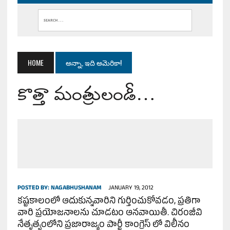
HOME
అన్నా, ఇది అమెరికా!
కొత్తా మంత్రులండీ…
POSTED BY:
NAGABHUSHANAM
JANUARY 19, 2012
కష్టకాలంలో ఆదుకున్నవారిని గుర్తించుకోవడం, ప్రతిగా
వారి ప్రయోజనాలను చూడటం ఆనవాయితీ. చిరంజీవి
నేతృత్వంలోని ప్రజారాజ్యం పార్టీ కాంగ్రెస్ లో విలీనం