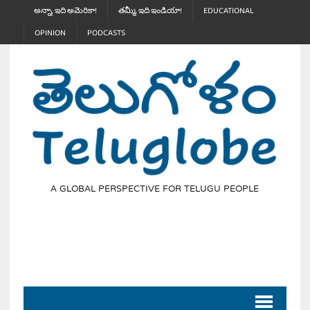
అన్నా, ఇది అమెరికా!
తమ్మీ, ఇది ఇండియా!
EDUCATIONAL
OPINION
PODCASTS
A GLOBAL PERSPECTIVE FOR TELUGU PEOPLE