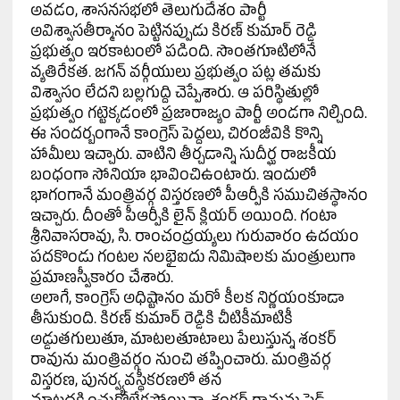
అవడం, శాసనసభలో తెలుగుదేశం పార్టీ
అవిశ్వాసతీర్మానం పెట్టినప్పుడు కిరణ్ కుమార్ రెడ్డి
ప్రభుత్వం ఇరకాటంలో పడింది. సొంతగూటిలోనే
వ్యతిరేకత. జగన్ వర్గీయులు ప్రభుత్వం పట్ల తమకు
విశ్వాసం లేదని బల్లగుద్ది చెప్పేశారు. ఆ పరిస్థితుల్లో
ప్రభుత్వం గట్టెక్కడంలో ప్రజారాజ్యం పార్టీ అండగా నిల్చింది.
ఈ సందర్బంగానే కాంగ్రెస్ పెద్దలు, చిరంజీవికి కొన్ని
హామీలు ఇచ్చారు. వాటిని తీర్చడాన్ని సుదీర్ఘ రాజకీయ
బంధంగా సోనియా భావించిఉంటారు. ఇందులో
భాగంగానే మంత్రివర్గ విస్తరణలో పీఆర్పీకి సముచితస్థానం
ఇచ్చారు. దీంతో పీఆర్పీకి లైన్ క్లియర్ అయింది. గంటా
శ్రీనివాసరావు, సి. రాంచంద్రయ్యలు గురువారం ఉదయం
పదకొండు గంటల నలభైఐదు నిమిషాలకు మంత్రులుగా
ప్రమాణస్వీకారం చేశారు.
అలాగే, కాంగ్రెస్ అధిష్టానం మరో కీలక నిర్ణయంకూడా
తీసుకుంది. కిరణ్ కుమార్ రెడ్డికి చీటికీమాటికీ
అడ్డుతగులుతూ, మాటలతూటాలు పేలుస్తున్న శంకర్
రావును మంత్రివర్గం నుంచి తప్పించారు. మంత్రివర్గ
విస్తరణ, పునర్వ్యవస్థీకరణలో తన