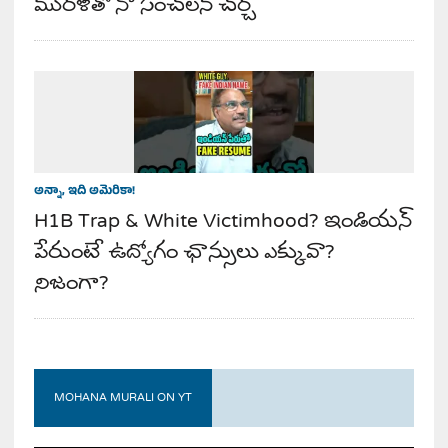
మురళితో నా సంచలన చర్చ
అన్నా, ఇది అమెరికా!
H1B Trap & White Victimhood? ఇండియన్
పేరుంటే ఉద్యోగం ఛాన్సులు ఎక్కువా?
నిజంగా?
MOHANA MURALI ON YT