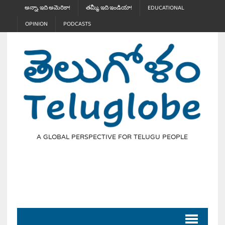
అన్నా, ఇది అమెరికా!
తమ్మీ, ఇది ఇండియా!
EDUCATIONAL
OPINION
PODCASTS
A GLOBAL PERSPECTIVE FOR TELUGU PEOPLE