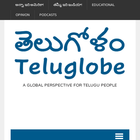
అన్నా, ఇది అమెరికా!
తమ్మీ, ఇది ఇండియా!
EDUCATIONAL
OPINION
PODCASTS
A GLOBAL PERSPECTIVE FOR TELUGU PEOPLE