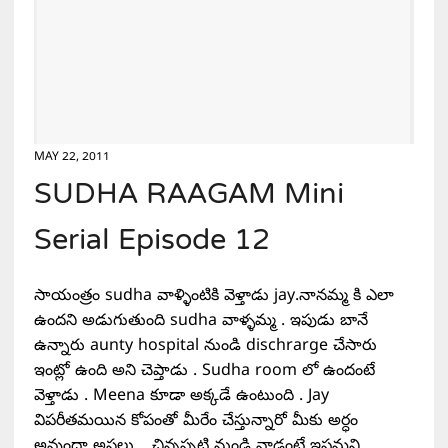
MAY 22, 2011
SUDHA RAAGAM Mini
Serial Episode 12
సాయంత్రం sudha వాళ్ళింటికి వెళ్తాడు jay.నానమ్మ కి ఎలా
ఉందని అడుగుతుంది sudha వాళ్ళమ్మ . ఇపుడు బానే
ఉన్నారు aunty hospital నుండి dischrarge చేసారు
ఇంట్లో ఉంది అని చెప్తాడు . Sudha room లో ఉందంటే
వెళ్తాడు . Meena కూడా అక్కడే ఉంటుంది . Jay
విపరీతమయిన కోపంతో మీరేం చేస్తున్నారో మీకు అర్ధం
అవ్తుందా అసలు …చిన్నప్పటి నుండి వాడంటే ఇష్టమని