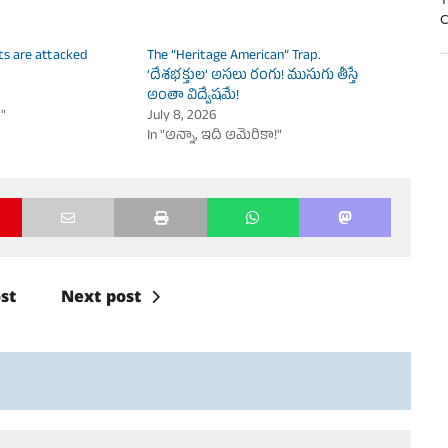
T
C
ts are attacked
The “Heritage American” Trap.
‘దేశభక్తుల’ అసలు రంగు! ముసుగు తీస్తే
అంతా విద్వేషమే!
t"
July 8, 2026
In "అన్నా, ఇది అమెరికా!"
st
Next post