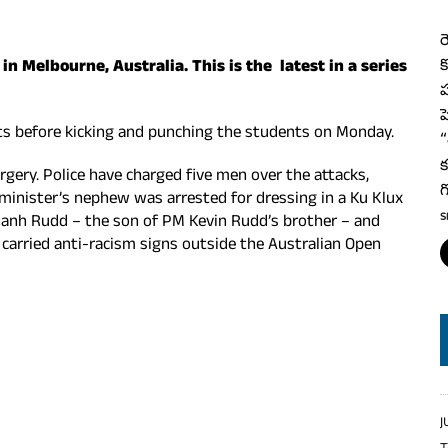
ర
 Melbourne, Australia. This is the latest in a series
క
ప
ప
ts before kicking and punching the students on Monday.
“
క
gery. Police have charged five men over the attacks,
గ
e minister’s nephew was arrested for dressing in a Ku Klux
S
Thanh Rudd – the son of PM Kevin Rudd’s brother – and
carried anti-racism signs outside the Australian Open
J