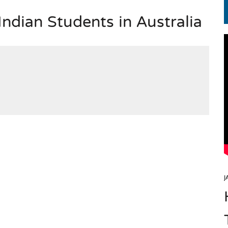
Indian Students in Australia
EN.) మగతనం లేని నాయకులు: అమెరికాకు పట్టిన ఖర్మ!
J