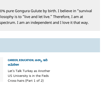
0% pure Gongura Gulute by birth. I believe in “survival
losophy is to “live and let live.” Therefore, I am at
 spectrum. I am an independent and I love it that way.
CAREER
,
EDUCATION
,
అన్నా, ఇది
అమెరికా!
Let’s Talk Turkey as Another
US University is in the Feds
Cross-hairs (Part 1 of 2)