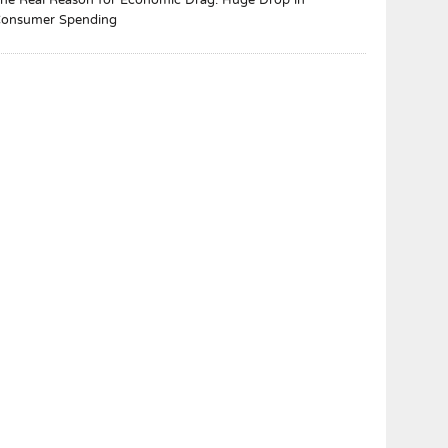
he Real Reason for Economic Drag: Huge Drop in
onsumer Spending