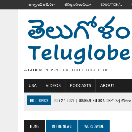
అన్నా, ఇది అమెరికా!
తమ్మీ, ఇది ఇండియా!
EDUCATIONAL
A GLOBAL PERSPECTIVE FOR TELUGU PEOPLE
USA
VIDEOS
PODCASTS
ABOUT
HOT TOPICS
JULY 27, 2026
|
JOURNALISM OR A JOKE? చెత్త జోకులు..
JULY 27, 2026
|
THE ULTIMATE DISRESPECT: HOW TRUMP ERASED 4 FAL
JULY 24, 2026
|
TRUMP’S WILD TOLL BOOTH SCHEME & THE $100K TEL
HOME
IN THE NEWS
WORLDWIDE
JULY 20, 2026
|
THE REALITY OF COSTCO, WALMART IN GLOBAL MARKET