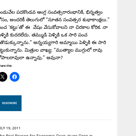
ెండువేల పదకొండవ ఆంగ్ల సంవత్సరారంభానికి, భిన్నత్వం
ోసం, అందరికీ తెలుగులో “నూతన సంవత్సర శుభాకాంక్షలు.”
ంచ ‘కట్టు’తో ఈ వేషం వేసుకోవాలని నా చిరకాల కోరిక. నా
ెళ్ళికి కుదరలేదు. తమ్ముడి పెళ్ళికి ఒక సారి పంచ
తొడుక్కున్నాను.” అన్నయ్యగారి అమ్మాయి పెళ్ళికి ఈ సారి
ట్టుకున్నాను. మిత్రుల వాఖ్య: “ముత్యాల ముగ్గులో రావు
ోపాలరావులా ఉన్నావు.” అవునా?
hare this:
READ MORE
ULY 19, 2011