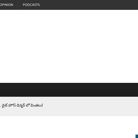
OPINION
PODCASTS
 వైట్ హౌస్ డిన్నర్ లో వింతలు!
LEN HEROES. సైనికులకు ట్రంప్ చేసిన ఘోర అవమానం!
EPROMPTER BET. సముద్రంలో ట్రంప్ టోల్ బూత్
S.. ఒక మాగా ‘మేధావి’ అజ్ఞానం