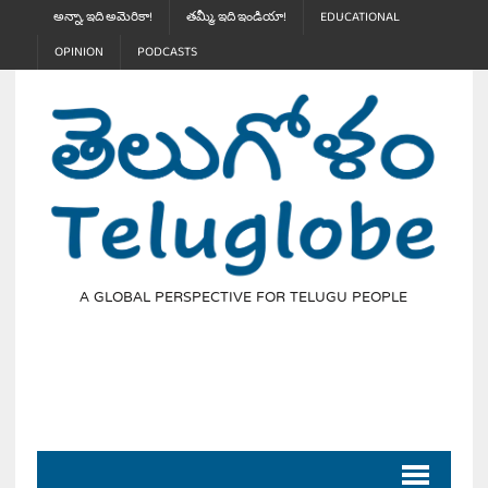
అన్నా, ఇది అమెరికా!
తమ్మీ, ఇది ఇండియా!
EDUCATIONAL
OPINION
PODCASTS
A GLOBAL PERSPECTIVE FOR TELUGU PEOPLE