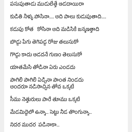
పసుపుతాడు ముడులేత్తే ఆడదాయిరా
కుడితి నీళ్ళు పోసినా….. అది పాలు కుడుపుతాది…..
కడుపు కోత కోసినా అది మడిసికే జన్మఇత్తాది
బొడ్డు పేగు తెగిపడ్డ రోజు తలుసుకో
గొడ్డు కాదు ఆడదనే గుణం తెలుసుకో
యాతమేసి తోడినా ఏరు ఎండదు
పొగిలి పొగిలి ఏడ్చినా పొంత నిండదు
అందరూ నడిసొచ్చిన తోవ ఒక్కటే
సీము నెత్తురులు పారే తూము ఒక్కటే
మేడమిద్దెలో ఉన్నా… సెట్టు నీడ తొంగున్నా…
నిదర ముదర పడినాకా…