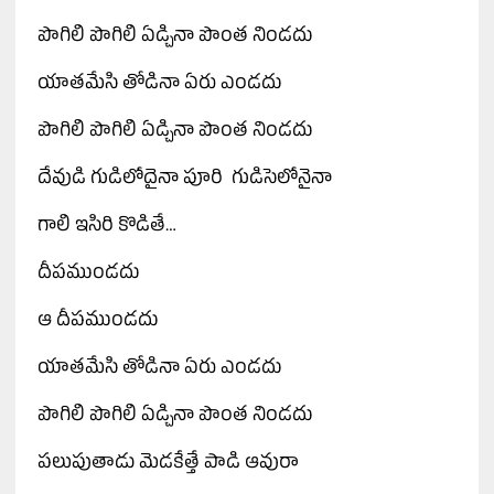
పొగిలి పొగిలి ఏడ్చినా పొంత నిండదు
యాతమేసి తోడినా ఏరు ఎండదు
పొగిలి పొగిలి ఏడ్చినా పొంత నిండదు
దేవుడి గుడిలోదైనా పూరి గుడిసెలోనైనా
గాలి ఇసిరి కొడితే…
దీపముండదు
ఆ దీపముండదు
యాతమేసి తోడినా ఏరు ఎండదు
పొగిలి పొగిలి ఏడ్చినా పొంత నిండదు
పలుపుతాడు మెడకేత్తే పాడి ఆవురా