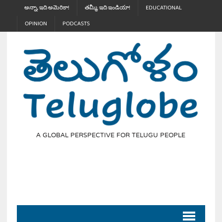
అన్నా, ఇది అమెరికా!
తమ్మీ, ఇది ఇండియా!
EDUCATIONAL
OPINION
PODCASTS
A GLOBAL PERSPECTIVE FOR TELUGU PEOPLE